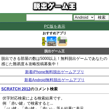
PC版を表示
おすすめアプリ
脱出ゲーム王
脱出できる部屋の数は5000以上！無料脱出ゲームであなたの
感じた難易度＆攻略投稿募集中！
新着iPhone無料脱出ゲームアプリ
新着Android無料脱出ゲームアプリ
SCRATCH 2012
のコメント検索
伏字対応検索による検索結果です。
例 「赤い鍵」で検索すると...
「○い鍵」「赤○鍵」「赤い○」等も結果に表示。