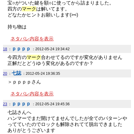
宝○がついた鍵を額○に使ってから詰まりました。
四方の
マーク
は解いてます。
どなたかヒントお願いします(><)
持ち物は
ネタバレ内容を表示
ｐｐｐｐ
18
：
：2012-05-24 19:34:42
今四方の
マーク
合わせてるのですが変化がありません
正解だとどうゆう変化があるのですか？
七誌
20
：
：2012-05-24 19:36:35
＞ｐｐｐｐさん
ネタバレ内容を表示
ｐｐｐｐ
23
：
：2012-05-24 19:45:36
七誌さんへ
ハンマーでまだ開けてませんでしたが全てのパターンや
ってていたのでロックも解除されてて脱出できました
ありがとうございます