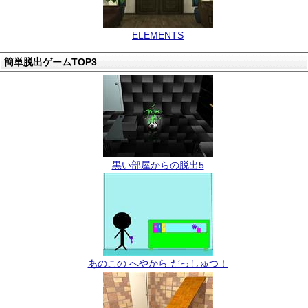
ELEMENTS
簡単脱出ゲームTOP3
黒い部屋からの脱出5
あのこの へやから だっしゅつ！