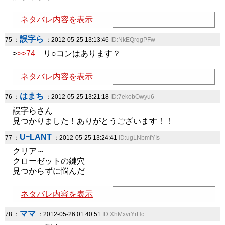
ネタバレ内容を表示
誤字ら
75 ：
：2012-05-25 13:13:46
ID:NkEQrqgPFw
>
>>74
リ○コンはあります？
ネタバレ内容を表示
はまち
76 ：
：2012-05-25 13:21:18
ID:7ekobOwyu6
誤字らさん
見つかりました！ありがとうございます！！
UｰLANT
77 ：
：2012-05-25 13:24:41
ID:ugLNbmfYIs
クリア～
クローゼットの鍵穴
見つからずに悩んだ
ネタバレ内容を表示
ママ
78 ：
：2012-05-26 01:40:51
ID:XhMxvrYrHc