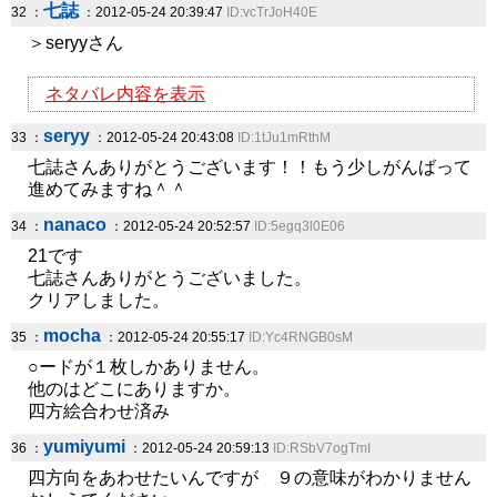
七誌
32 ：
：2012-05-24 20:39:47
ID:vcTrJoH40E
＞seryyさん
ネタバレ内容を表示
seryy
33 ：
：2012-05-24 20:43:08
ID:1tJu1mRthM
七誌さんありがとうございます！！もう少しがんばって
進めてみますね＾＾
nanaco
34 ：
：2012-05-24 20:52:57
ID:5egq3l0E06
21です
七誌さんありがとうございました。
クリアしました。
mocha
35 ：
：2012-05-24 20:55:17
ID:Yc4RNGB0sM
○ードが１枚しかありません。
他のはどこにありますか。
四方絵合わせ済み
yumiyumi
36 ：
：2012-05-24 20:59:13
ID:RSbV7ogTmI
四方向をあわせたいんですが ９の意味がわかりません