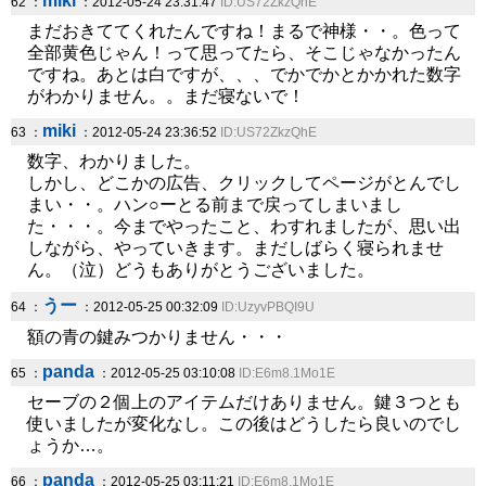
miki
62 ：
：2012-05-24 23:31:47
ID:US72ZkzQhE
まだおきててくれたんですね！まるで神様・・。色って
全部黄色じゃん！って思ってたら、そこじゃなかったん
ですね。あとは白ですが、、、でかでかとかかれた数字
がわかりません。。まだ寝ないで！
miki
63 ：
：2012-05-24 23:36:52
ID:US72ZkzQhE
数字、わかりました。
しかし、どこかの広告、クリックしてページがとんでし
まい・・。ハン○ーとる前まで戻ってしまいまし
た・・・。今までやったこと、わすれましたが、思い出
しながら、やっていきます。まだしばらく寝られませ
ん。（泣）どうもありがとうございました。
うー
64 ：
：2012-05-25 00:32:09
ID:UzyvPBQI9U
額の青の鍵みつかりません・・・
panda
65 ：
：2012-05-25 03:10:08
ID:E6m8.1Mo1E
セーブの２個上のアイテムだけありません。鍵３つとも
使いましたが変化なし。この後はどうしたら良いのでし
ょうか…。
panda
66 ：
：2012-05-25 03:11:21
ID:E6m8.1Mo1E