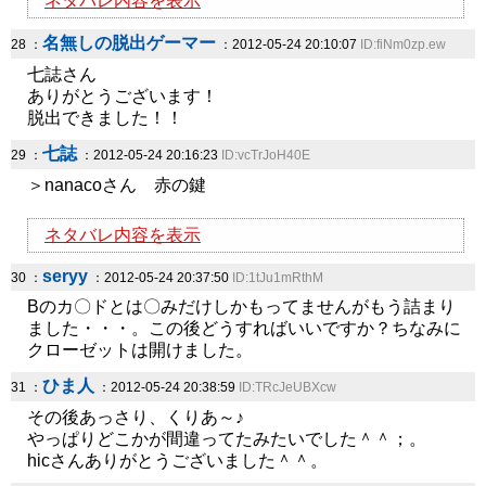
ネタバレ内容を表示
名無しの脱出ゲーマー
28 ：
：2012-05-24 20:10:07
ID:fiNm0zp.ew
七誌さん
ありがとうございます！
脱出できました！！
七誌
29 ：
：2012-05-24 20:16:23
ID:vcTrJoH40E
＞nanacoさん 赤の鍵
ネタバレ内容を表示
seryy
30 ：
：2012-05-24 20:37:50
ID:1tJu1mRthM
Bのカ〇ドとは〇みだけしかもってませんがもう詰まり
ました・・・。この後どうすればいいですか？ちなみに
クローゼットは開けました。
ひま人
31 ：
：2012-05-24 20:38:59
ID:TRcJeUBXcw
その後あっさり、くりあ～♪
やっぱりどこかが間違ってたみたいでした＾＾；。
hicさんありがとうございました＾＾。