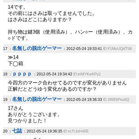
14です。
その前にはさみは取ってませんでした。
はさみはどこにありますか？
持ち物は鍵3個（使用済み）、ハン○ー（使用済み）、カ
○ドです。
名無しの脱出ゲーマー
17 ：
：2012-05-24 19:33:41
ID:F1MuUQdTS6
≫14
下◯箱
ｐｐｐｐ
18 ：
：2012-05-24 19:34:42
ID:elMYKwKPy2
今四方のマーク合わせてるのですが変化がありません
正解だとどうゆう変化があるのですか？
名無しの脱出ゲーマー
19 ：
：2012-05-24 19:36:33
ID:3W95Piu/dQ
17さん
ありがとうございます。
見つかりました！
七誌
20 ：
：2012-05-24 19:36:35
ID:vcTrJoH40E