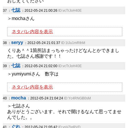
おしえてください
七誌
37 ：
：2012-05-24 21:00:26
ID:vcTrJoH40E
＞mochaさん
ネタバレ内容を表示
seryy
38 ：
：2012-05-24 21:01:37
ID:1tJu1mRthM
くりあ＾＾1箇所詰まっちゃったけどなんとかできまし
た。七誌さん感謝です！！
七誌
39 ：
：2012-05-24 21:02:00
ID:vcTrJoH40E
＞yumiyumiさん 数字は
ネタバレ内容を表示
mocha
40 ：
：2012-05-24 21:04:24
ID:Yc4RNGB0sM
＞七誌さん
ありがとうございます、それで開けるなんて思ってませ
んでした。。
ぐれ
41 ：
：2012-05-24 21:05:42
ID:vsVZigRVD.