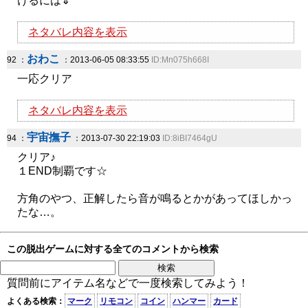
けるには⇓
ネタバレ内容を表示
おわこ
92 ：
：2013-06-05 08:33:55
ID:Mn075h668I
一応クリア
ネタバレ内容を表示
宇宙撫子
94 ：
：2013-07-30 22:19:03
ID:8iBI7464gU
クリア♪
１END制覇です☆
方角のやつ、正解したら音が鳴るとかがあってほしかっ
たな…。
この脱出ゲームに対する全てのコメントから検索
質問前にアイテム名などで一度検索してみよう！
よくある検索：
マーク
リモコン
コイン
ハンマー
カード