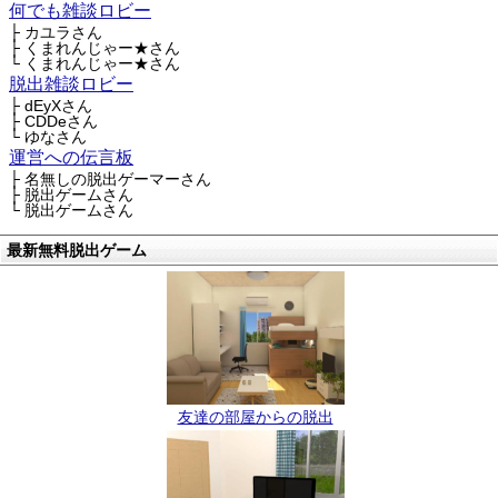
何でも雑談ロビー
├ カユラさん
├ くまれんじゃー★さん
└ くまれんじゃー★さん
脱出雑談ロビー
├ dEyXさん
├ CDDeさん
└ ゆなさん
運営への伝言板
├ 名無しの脱出ゲーマーさん
├ 脱出ゲームさん
└ 脱出ゲームさん
最新無料脱出ゲーム
友達の部屋からの脱出