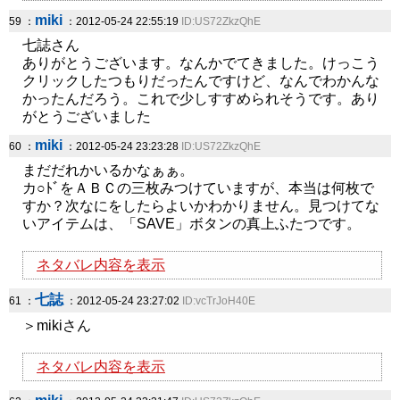
miki
59 ：
：2012-05-24 22:55:19
ID:US72ZkzQhE
七誌さん
ありがとうございます。なんかでてきました。けっこう
クリックしたつもりだったんですけど、なんでわかんな
かったんだろう。これで少しすすめられそうです。あり
がとうございました
miki
60 ：
：2012-05-24 23:23:28
ID:US72ZkzQhE
まだだれかいるかなぁぁ。
カ○ﾄﾞをＡＢＣの三枚みつけていますが、本当は何枚で
すか？次なにをしたらよいかわかりません。見つけてな
いアイテムは、「SAVE」ボタンの真上ふたつです。
ネタバレ内容を表示
七誌
61 ：
：2012-05-24 23:27:02
ID:vcTrJoH40E
＞mikiさん
ネタバレ内容を表示