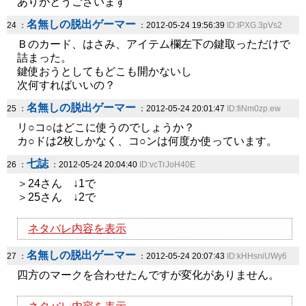
ありがとうございます
名無しの脱出ゲーマー
24 ：
：2012-05-24 19:56:39
ID:IPXG.3pVs2
Ｂのカード、はさみ、アイテム欄左下の鍵取っただけで
詰まった。
鍵使おうとしてもどこも開かないし
次何すればいいの？
名無しの脱出ゲーマー
25 ：
：2012-05-24 20:01:47
ID:fiNm0zp.ew
リ○コ○はどこに使うのでしょうか？
カ○ドは2枚しかなく、コ○ンは何度か使っています。
七誌
26 ：
：2012-05-24 20:04:40
ID:vcTrJoH40E
＞24さん ↓1で
＞25さん ↓2で
ネタバレ内容を表示
名無しの脱出ゲーマー
27 ：
：2012-05-24 20:07:43
ID:kHHsniUWy6
四方のマークを合わせたんですが変化がありません。