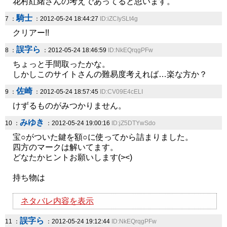
花村紅緒さんの考えであってると思います。
騎士
7 ：
：2012-05-24 18:44:27
ID:iZCIySLt4g
クリアー!!
誤字ら
8 ：
：2012-05-24 18:46:59
ID:NkEQrqgPFw
ちょっと手間取ったかな。
しかしこのサイトさんの難易度考えれば…楽な方か？
佐崎
9 ：
：2012-05-24 18:57:45
ID:CV09E4cELI
けずるものがみつかりません。
みゆき
10 ：
：2012-05-24 19:00:16
ID:jZ5DTYwSdo
宝○がついた鍵を額○に使ってから詰まりました。
四方のマークは解いてます。
どなたかヒントお願いします(><)
持ち物は
ネタバレ内容を表示
誤字ら
11 ：
：2012-05-24 19:12:44
ID:NkEQrqgPFw