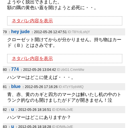
ようやく脱出できました。
額の隅の黄色い蓋を開けようと必死に・・。
ネタバレ内容を表示
hey jude
79 ：
：2012-05-26 12:47:51
ID:T8YcILohjY
クローゼット開けてからが分かりません。持ち物はカー
ド（Ｂ）とはさみです。
ネタバレ内容を表示
774
80 ：
：2012-05-26 13:04:42
ID:zbG1.CmmWw
ハンマーはどこに使えば・・・。
blue
81 ：
：2012-05-26 17:16:26
ID:4TzYSybWtQ
青、赤、黄のカギと四方のマークは解いたし机の中のト
ランク的なのも開けましたがドアが開きません！泣
u
82 ：
：2012-05-26 18:16:51
ID:tDfWfuJxfE
ハンマーはどこにありますか？
u
83 ：
：2012-05-26 18:18:28
ID:tDfWfuJxfE