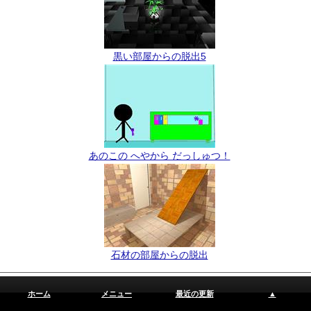
黒い部屋からの脱出5
あのこの へやから だっしゅつ！
石材の部屋からの脱出
PR
ホーム
メニュー
最近の更新
▲