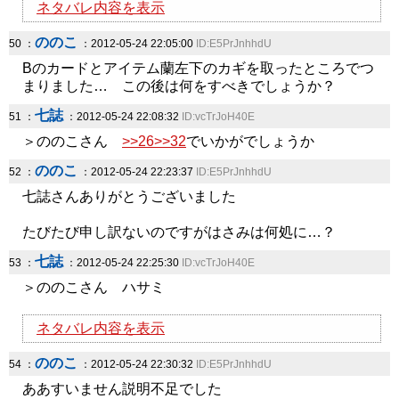
ネタバレ内容を表示
ののこ
50 ：
：2012-05-24 22:05:00
ID:E5PrJnhhdU
Bのカードとアイテム蘭左下のカギを取ったところでつ
まりました… この後は何をすべきでしょうか？
七誌
51 ：
：2012-05-24 22:08:32
ID:vcTrJoH40E
＞ののこさん
>>26
>>32
でいかがでしょうか
ののこ
52 ：
：2012-05-24 22:23:37
ID:E5PrJnhhdU
七誌さんありがとうございました
たびたび申し訳ないのですがはさみは何処に…？
七誌
53 ：
：2012-05-24 22:25:30
ID:vcTrJoH40E
＞ののこさん ハサミ
ネタバレ内容を表示
ののこ
54 ：
：2012-05-24 22:30:32
ID:E5PrJnhhdU
ああすいません説明不足でした