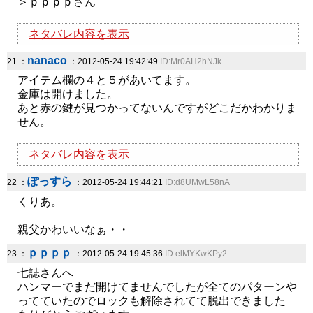
＞ｐｐｐｐさん
ネタバレ内容を表示
nanaco
21 ：
：2012-05-24 19:42:49
ID:Mr0AH2hNJk
アイテム欄の４と５があいてます。
金庫は開けました。
あと赤の鍵が見つかってないんですがどこだかわかりま
せん。
ネタバレ内容を表示
ぽっすら
22 ：
：2012-05-24 19:44:21
ID:d8UMwL58nA
くりあ。
親父かわいいなぁ・・
ｐｐｐｐ
23 ：
：2012-05-24 19:45:36
ID:elMYKwKPy2
七誌さんへ
ハンマーでまだ開けてませんでしたが全てのパターンや
ってていたのでロックも解除されてて脱出できました