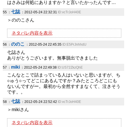
はさみは何処にありますか？と言いたかったんです…
七誌
55 ：
：2012-05-24 22:32:31
ID:vcTrJoH40E
＞ののこさん
ネタバレ内容を表示
ののこ
56 ：
：2012-05-24 22:45:35
ID:E5PrJnhhdU
七誌さん
ありがとうございます。無事脱出できました
miki
57 ：
：2012-05-24 22:49:38
ID:US72ZkzQhE
こんなとこで詰まっている人はいないと思いますが、ち
○ゅう○ってどこにあるんですか？みたところどこにも
ないんですがー。最初から全然すすまなくて、泣きそう
です。。
七誌
58 ：
：2012-05-24 22:52:42
ID:vcTrJoH40E
＞mikiさん
ネタバレ内容を表示