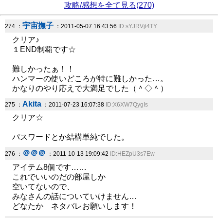
攻略/感想を全て見る(270)
宇宙撫子
274 ：
：2011-05-07 16:43:56
ID:sYJRVjt4TY
クリア♪
１END制覇です☆
難しかったぁ！！
ハンマーの使いどころが特に難しかった…。
かなりのやり応えで大満足でした（＾◇＾）
Akita
275 ：
：2011-07-23 16:07:38
ID:X6XW7QygIs
クリア☆
パスワードとか結構単純でした。
＠＠＠
276 ：
：2011-10-13 19:09:42
ID:HEZpU3s7Ew
アイテム8個です……
これでいいのだの部屋しか
空いてないので、
みなさんの話についていけません…
どなたか ネタバレお願いします！