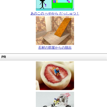
あのこの へやから だっしゅつ！
石材の部屋からの脱出
PR