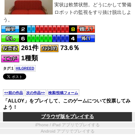
実状は軟禁状態。どうにかして警備
ロボットの監視をすり抜け脱出しよ
う。
261件
73.6％
1種類
タグ:1
HILGREED
<<前の作品
次の作品>>
検索/投稿フォーム
「ALLOY」をプレイして、このゲームについて投票してみ
よう！
ブラウザ版をプレイする
iPhone / iPad アプリでプレイする
Android アプリでプレイする