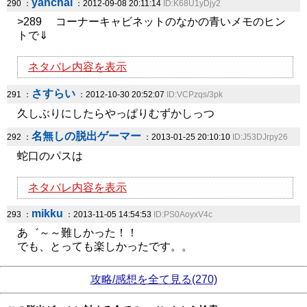
yanchal
290 ：
：2012-09-08 20:11:14
ID:K68U1yDjy2
>289 コーナーキャビネットのなかの青いメモのヒン
トで⇓
ネタバレ内容を表示
さすらい
291 ：
：2012-10-30 20:52:07
ID:VCPzqs/3pk
久しぶりにしたらやっぱりむずかしっつ
名無しの脱出ゲーマー
292 ：
：2013-01-25 20:10:10
ID:J53DJrpy26
蛇口のパスは
ネタバレ内容を表示
mikku
293 ：
：2013-11-05 14:54:53
ID:PS0AoyxV4c
あ゛～～難しかった！！
でも、とっても楽しかったです。。
攻略/感想を全て見る(270)