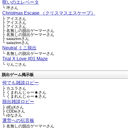
呪いのエレベータ
└ 坪さん
Christmas Escape （クリスマスエスケープ）
├ アイスさん
├ アイスさん
├ アイスさん
├ 名無しの脱出ゲーマーさん
├ 名無しの脱出ゲーマーさん
├ saiazinnさん
└ saiazinnさん
Neutral ミニ脱出
└ 名無しの脱出ゲーマーさん
Trial X Love #01 Maze
└ りんごさん
脱出ゲーム掲示板
何でも雑談ロビー
├ カユラさん
├ くまれんじゃー★さん
└ くまれんじゃー★さん
脱出雑談ロビー
├ dEyXさん
├ CDDeさん
└ ゆなさん
運営への伝言板
├ 名無しの脱出ゲーマーさん