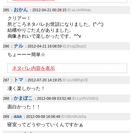
おかん
285 ：
：2012-04-21 00:28:15
ID:aLml4f44do
クリアー！
所どころネタバレお世話になりました。(^-^;)
結構やりごたえがありました。
画像きれいで楽しかったです。^^v
ナル
286 ：
：2012-04-21 16:08:59
ID:jFclgZBopQ
ちょーーー簡単☆
ネタバレ内容を表示
トマ
287 ：
：2012-07-20 14:19:25
ID:xLcWB5gViE
凄く楽しかった！
かまぼこ
288 ：
：2012-08-09 03:52:48
ID:z.yVRVG5EQ
面白かった！！
aaa
289 ：
：2012-09-08 16:06:49
ID:GBVdNJdXq.
寝室ってどうやっていくんですかぁ