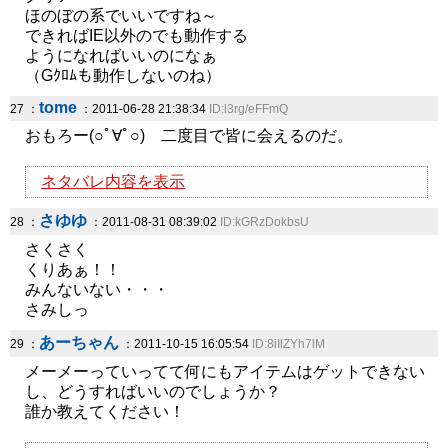
ほのぼの系でいいですね～
できればIE以外のでも動作する
ようになればいいのになぁ
（Gｸﾛﾑも動作しないのね）
tome
27 ：
：2011-06-28 21:38:34
ID:l3rg/eFFmQ
おもろー(○ﾟ∀ﾟ○) 二度目で皆に会えるのだ。
ネタバレ内容を表示
さゆゆ
28 ：
：2011-08-31 08:39:02
ID:kGRzDokbsU
さくさく
くりあぁ！！
みんないない・・・
さみしっ
あーちゃん
29 ：
：2011-10-15 16:05:54
ID:8iIlZYh7lM
メーメーっていってて何にもアイテムはゲットできない
し、どうすればいいのでしょうか？
誰か教えてください！