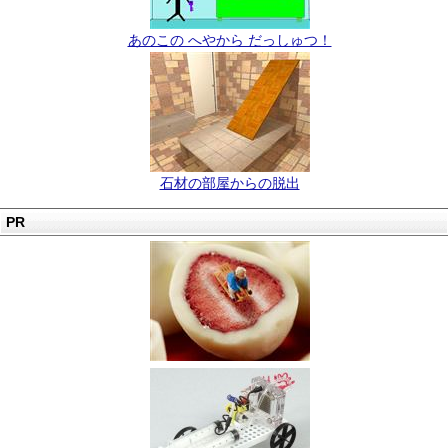
あのこの へやから だっしゅつ！
石材の部屋からの脱出
PR