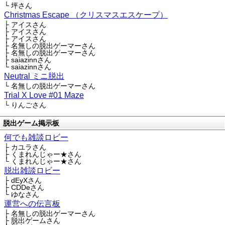
└ 坪さん
Christmas Escape （クリスマスエスケープ）
├ アイスさん
├ アイスさん
├ アイスさん
├ 名無しの脱出ゲーマーさん
├ 名無しの脱出ゲーマーさん
├ saiazinnさん
└ saiazinnさん
Neutral ミニ脱出
└ 名無しの脱出ゲーマーさん
Trial X Love #01 Maze
└ りんごさん
脱出ゲーム掲示板
何でも雑談ロビー
├ カユラさん
├ くまれんじゃー★さん
└ くまれんじゃー★さん
脱出雑談ロビー
├ dEyXさん
├ CDDeさん
└ ゆなさん
運営への伝言板
├ 名無しの脱出ゲーマーさん
├ 脱出ゲームさん