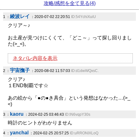
攻略/感想を全て見る(4)
綾波レイ
1 ：
：2020-07-02 22:20:51
ID:54YchiXuiU
クリア～♪
お土産が見つけにくくて、「どこ～」って探し回りまし
た(>_<)。
ネタバレ内容を表示
宇宙撫子
2 ：
：2020-08-02 11:57:03
ID:d1dwWQxsC.
クリア♪
１END制覇です☆
あの絵から「●の●き具合」という発想はなかった…(>_
<)
kaoru
3 ：
：2024-02-25 03:46:43
ID:lN6vqpY30s
時計のヒントがわかりません
yanchal
4 ：
：2024-02-25 20:57:25
ID:uRRONIXLoQ