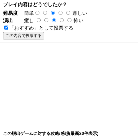
プレイ内容はどうでしたか？
難易度
簡単
難しい
演出
癒し
怖い
「おすすめ」として投票する
この脱出ゲームに対する攻略/感想(最新20件表示)