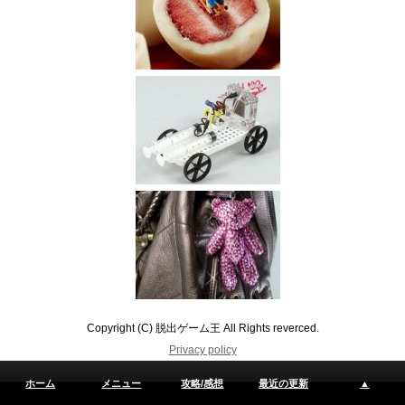
Copyright (C) 脱出ゲーム王 All Rights reverced.
Privacy policy
ホーム
メニュー
攻略/感想
最近の更新
▲