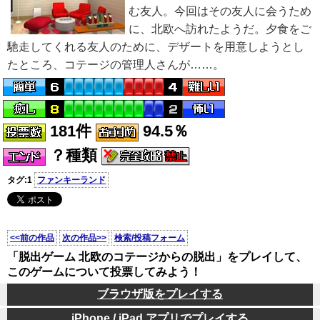
む友人。今回はその友人に会うため
に、北欧へ訪れたようだ。夕食をご
馳走してくれる友人のために、デザートを用意しようとし
たところ、コテージの管理人さんが……。
181件
94.5％
？種類
タグ:1
ファンキーランド
<<前の作品
次の作品>>
検索/投稿フォーム
「脱出ゲーム 北欧のコテージからの脱出」をプレイして、
このゲームについて投票してみよう！
ブラウザ版をプレイする
iPhone / iPad アプリでプレイする