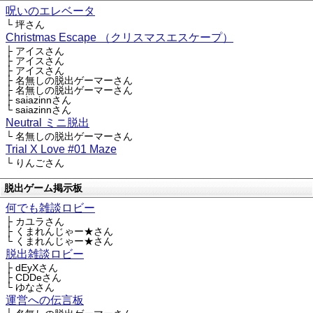
呪いのエレベータ
└ 坪さん
Christmas Escape （クリスマスエスケープ）
├ アイスさん
├ アイスさん
├ アイスさん
├ 名無しの脱出ゲーマーさん
├ 名無しの脱出ゲーマーさん
├ saiazinnさん
└ saiazinnさん
Neutral ミニ脱出
└ 名無しの脱出ゲーマーさん
Trial X Love #01 Maze
└ りんごさん
脱出ゲーム掲示板
何でも雑談ロビー
├ カユラさん
├ くまれんじゃー★さん
└ くまれんじゃー★さん
脱出雑談ロビー
├ dEyXさん
├ CDDeさん
└ ゆなさん
運営への伝言板