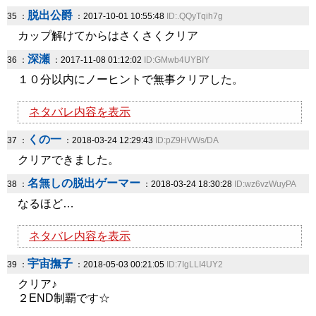
脱出公爵
35 ：
：2017-10-01 10:55:48
ID:.QQyTqih7g
カップ解けてからはさくさくクリア
深瀬
36 ：
：2017-11-08 01:12:02
ID:GMwb4UYBIY
１０分以内にノーヒントで無事クリアした。
ネタバレ内容を表示
くの一
37 ：
：2018-03-24 12:29:43
ID:pZ9HVWs/DA
クリアできました。
名無しの脱出ゲーマー
38 ：
：2018-03-24 18:30:28
ID:wz6vzWuyPA
なるほど…
ネタバレ内容を表示
宇宙撫子
39 ：
：2018-05-03 00:21:05
ID:7IgLLI4UY2
クリア♪
２END制覇です☆