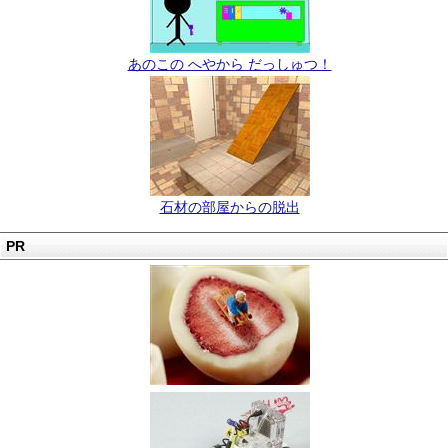
あのこの へやから だっしゅつ！
石材の部屋からの脱出
PR