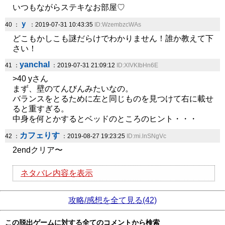
いつもながらステキなお部屋♡
ｙ
40 ：
：2019-07-31 10:43:35
ID:WzembzcWAs
どこもかしこも謎だらけでわかりません！誰か教えて下
さい！
yanchal
41 ：
：2019-07-31 21:09:12
ID:XIVKIbHn6E
>40 yさん
まず、壁のてんびんみたいなの。
バランスをとるために左と同じものを見つけて右に載せ
ると重すぎる。
中身を何とかするとベッドのところのヒント・・・
カフェりす
42 ：
：2019-08-27 19:23:25
ID:mi.lnSNgVc
2endクリア〜
ネタバレ内容を表示
攻略/感想を全て見る(42)
この脱出ゲームに対する全てのコメントから検索