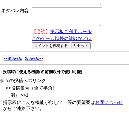
ネタバレ内容
【必読】
掲示板ご利用ルール
このゲーム以外の雑談などは
<<前の作品
次の作品>>
投稿時に使える機能(名前欄以外で使用可能)
個々の投稿へのリンク
>>投稿番号（全て半角）
（例） >>1
掲示板にこんな機能が欲しい！等の要望案は
お問い合わせ
からご連絡下さい。