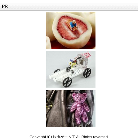
PR
Copyright (C) 脱出ゲーム王 All Rights reverced.