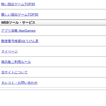
怖い脱出ゲームTOP30
難しい脱出ゲームTOP30
WEBツール・サービス
アプリ攻略 AppGames
郵便番号検索|ゆうびん君
マイページ
掲示板ご利用ルール
当サイトについて
タレコミ・お問い合わせ