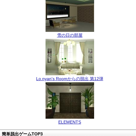
雪の日の部屋
Lo.nyan's Roomからの脱出 第12弾
ELEMENTS
簡単脱出ゲームTOP3