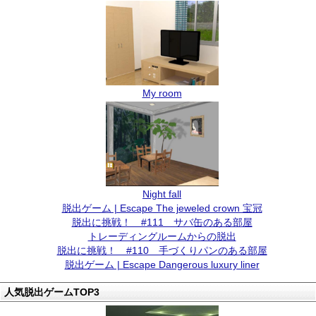
My room
Night fall
脱出ゲーム | Escape The jeweled crown 宝冠
脱出に挑戦！ #111 サバ缶のある部屋
トレーディングルームからの脱出
脱出に挑戦！ #110 手づくりパンのある部屋
脱出ゲーム | Escape Dangerous luxury liner
人気脱出ゲームTOP3