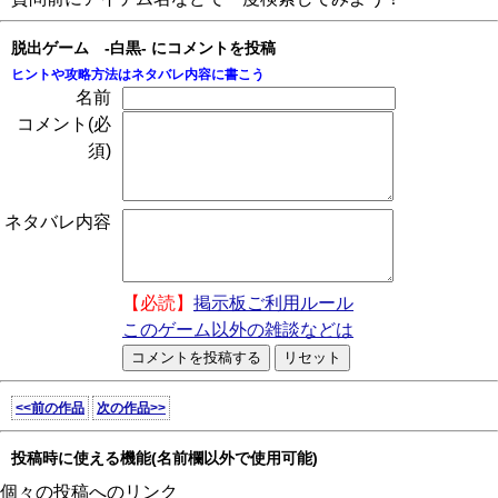
脱出ゲーム -白黒- にコメントを投稿
ヒントや攻略方法はネタバレ内容に書こう
名前
コメント(必
須)
ネタバレ内容
【必読】
掲示板ご利用ルール
このゲーム以外の雑談などは
<<前の作品
次の作品>>
投稿時に使える機能(名前欄以外で使用可能)
個々の投稿へのリンク