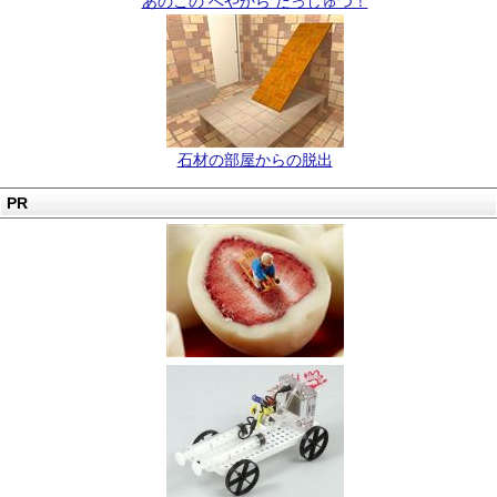
あのこの へやから だっしゅつ！
石材の部屋からの脱出
PR