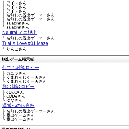
├ アイスさん
├ アイスさん
├ アイスさん
├ 名無しの脱出ゲーマーさん
├ 名無しの脱出ゲーマーさん
├ saiazinnさん
└ saiazinnさん
Neutral ミニ脱出
└ 名無しの脱出ゲーマーさん
Trial X Love #01 Maze
└ りんごさん
脱出ゲーム掲示板
何でも雑談ロビー
├ カユラさん
├ くまれんじゃー★さん
└ くまれんじゃー★さん
脱出雑談ロビー
├ dEyXさん
├ CDDeさん
└ ゆなさん
運営への伝言板
├ 名無しの脱出ゲーマーさん
├ 脱出ゲームさん
└ 脱出ゲームさん