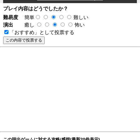
プレイ内容はどうでしたか？
難易度
簡単
難しい
演出
癒し
怖い
「おすすめ」として投票する
この脱出ゲームに対する攻略/感想(最新20件表示)