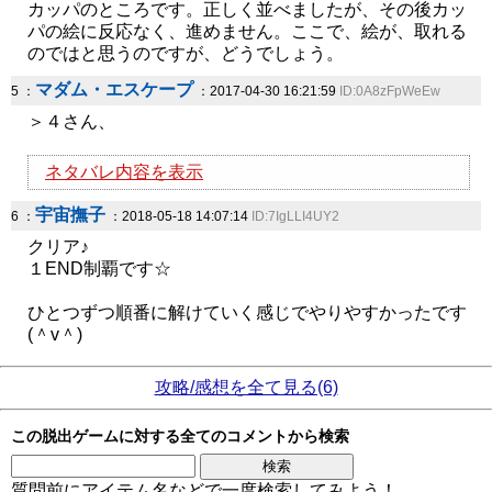
カッパのところです。正しく並べましたが、その後カッ
パの絵に反応なく、進めません。ここで、絵が、取れる
のではと思うのですが、どうでしょう。
マダム・エスケープ
5 ：
：2017-04-30 16:21:59
ID:0A8zFpWeEw
＞４さん、
ネタバレ内容を表示
宇宙撫子
6 ：
：2018-05-18 14:07:14
ID:7IgLLI4UY2
クリア♪
１END制覇です☆
ひとつずつ順番に解けていく感じでやりやすかったです
(＾v＾)
攻略/感想を全て見る(6)
この脱出ゲームに対する全てのコメントから検索
質問前にアイテム名などで一度検索してみよう！