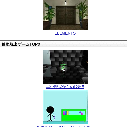
ELEMENTS
簡単脱出ゲームTOP3
黒い部屋からの脱出5