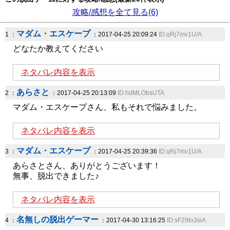
攻略/感想を全て見る(6)
マダム・エスケープ
1 ：
：2017-04-25 20:09:24
ID:qRj7mv1U/A
どなたか教えてください
ネタバレ内容を表示
あらさと
2 ：
：2017-04-25 20:13:09
ID:hdMLObsUTA
マダム・エスケープさん、私もそれで悩みました。
ネタバレ内容を表示
マダム・エスケープ
3 ：
：2017-04-25 20:39:36
ID:qRj7mv1U/A
あらさとさん、ありがとうございます！
無事、脱出できました♪
ネタバレ内容を表示
名無しの脱出ゲーマー
4 ：
：2017-04-30 13:16:25
ID:sF29to3siA