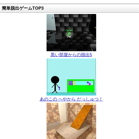
簡単脱出ゲームTOP3
黒い部屋からの脱出5
あのこの へやから だっしゅつ！