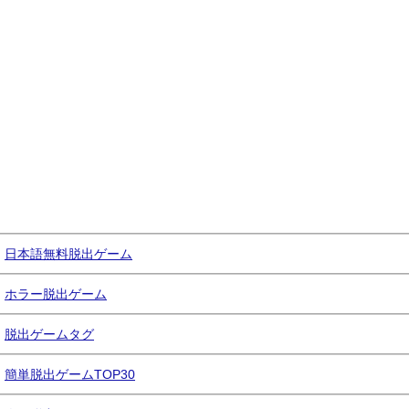
日本語無料脱出ゲーム
ホラー脱出ゲーム
脱出ゲームタグ
簡単脱出ゲームTOP30