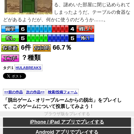
る、謎めいた部屋に閉じ込められて
しまったようだ。テーブルの食器な
どがあるようだが、何かに使うのだろうか……。
6件
66.7％
？種類
タグ:1
HULABREAKS
<<前の作品
次の作品>>
検索/投稿フォーム
「脱出ゲーム - オリーブルームからの脱出」をプレイし
て、このゲームについて投票してみよう！
ブラウザ版をプレイする
iPhone / iPad アプリでプレイする
Android アプリでプレイする