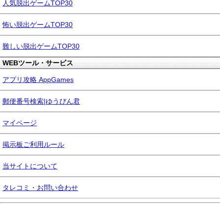
人気脱出ゲームTOP30
怖い脱出ゲームTOP30
難しい脱出ゲームTOP30
WEBツール・サービス
アプリ攻略 AppGames
郵便番号検索|ゆうびん君
マイページ
掲示板ご利用ルール
当サイトについて
タレコミ・お問い合わせ