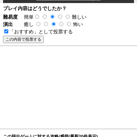
プレイ内容はどうでしたか？
難易度
簡単
難しい
演出
癒し
怖い
「おすすめ」として投票する
この脱出ゲームに対する攻略/感想(最新20件表示)