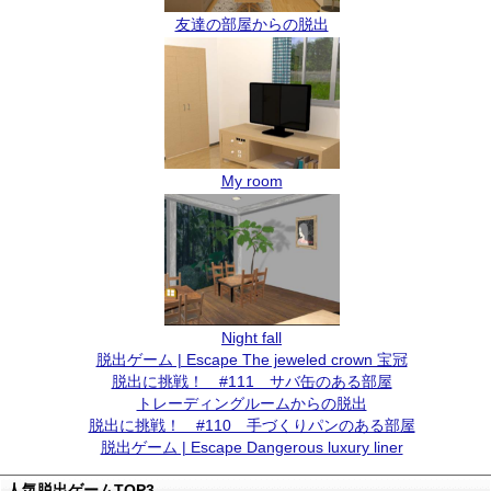
友達の部屋からの脱出
My room
Night fall
脱出ゲーム | Escape The jeweled crown 宝冠
脱出に挑戦！ #111 サバ缶のある部屋
トレーディングルームからの脱出
脱出に挑戦！ #110 手づくりパンのある部屋
脱出ゲーム | Escape Dangerous luxury liner
人気脱出ゲームTOP3