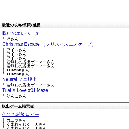
最近の攻略/質問/感想
呪いのエレベータ
└ 坪さん
Christmas Escape （クリスマスエスケープ）
├ アイスさん
├ アイスさん
├ アイスさん
├ 名無しの脱出ゲーマーさん
├ 名無しの脱出ゲーマーさん
├ saiazinnさん
└ saiazinnさん
Neutral ミニ脱出
└ 名無しの脱出ゲーマーさん
Trial X Love #01 Maze
└ りんごさん
脱出ゲーム掲示板
何でも雑談ロビー
├ カユラさん
├ くまれんじゃー★さん
└ くまれんじゃー★さん