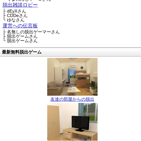
脱出雑談ロビー
├ dEyXさん
├ CDDeさん
└ ゆなさん
運営への伝言板
├ 名無しの脱出ゲーマーさん
├ 脱出ゲームさん
└ 脱出ゲームさん
最新無料脱出ゲーム
友達の部屋からの脱出