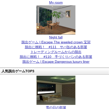
My room
Night fall
脱出ゲーム | Escape The jeweled crown 宝冠
脱出に挑戦！ #111 サバ缶のある部屋
トレーディングルームからの脱出
脱出に挑戦！ #110 手づくりパンのある部屋
脱出ゲーム | Escape Dangerous luxury liner
人気脱出ゲームTOP3
雪の日の部屋