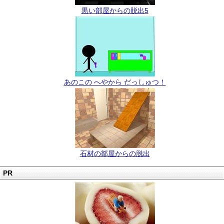
黒い部屋からの脱出5
あのこの へやから だっしゅつ！
石材の部屋からの脱出
PR