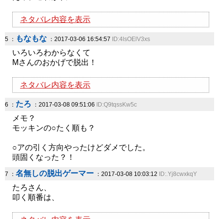
ネタバレ内容を表示
もなもな
5 ：
：2017-03-06 16:54:57
ID:4lsOElV3xs
いろいろわからなくて
Mさんのおかげで脱出！
ネタバレ内容を表示
たろ
6 ：
：2017-03-08 09:51:06
ID:Q9tqssKw5c
メモ？
モッキンの○たく順も？
○アの引く方向やったけどダメでした。
頭固くなった？！
名無しの脱出ゲーマー
7 ：
：2017-03-08 10:03:12
ID:.Yj8cwxkqY
たろさん、
叩く順番は、