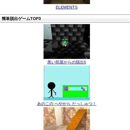
ELEMENTS
簡単脱出ゲームTOP3
黒い部屋からの脱出5
あのこの へやから だっしゅつ！