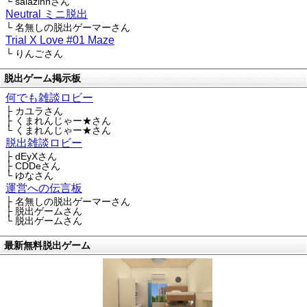
└ saiazinnさん
Neutral ミニ脱出
└ 名無しの脱出ゲーマーさん
Trial X Love #01 Maze
└ りんごさん
脱出ゲーム掲示板
何でも雑談ロビー
├ カユラさん
├ くまれんじゃー★さん
└ くまれんじゃー★さん
脱出雑談ロビー
├ dEyXさん
├ CDDeさん
└ ゆなさん
運営への伝言板
├ 名無しの脱出ゲーマーさん
├ 脱出ゲームさん
└ 脱出ゲームさん
最新無料脱出ゲーム