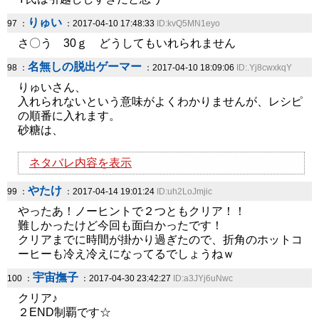
りゅい
97 ：
：2017-04-10 17:48:33
ID:kvQ5MN1eyo
さ〇う 30ｇ どうしてもいれられません
名無しの脱出ゲーマー
98 ：
：2017-04-10 18:09:06
ID:.Yj8cwxkqY
りゅいさん、
入れられないという意味がよくわかりませんが、レシピ
の順番に入れます。
砂糖は、
ネタバレ内容を表示
やたけ
99 ：
：2017-04-14 19:01:24
ID:uh2LoJmjic
やったあ！ノーヒントで２つともクリア！！
難しかったけど今回も面白かったです！
クリアまでに時間が掛かり過ぎたので、折角のホットコ
ーヒーも冷え冷えになってるでしょうねｗ
宇宙撫子
100 ：
：2017-04-30 23:42:27
ID:a3JYj6uNwc
クリア♪
２END制覇です☆