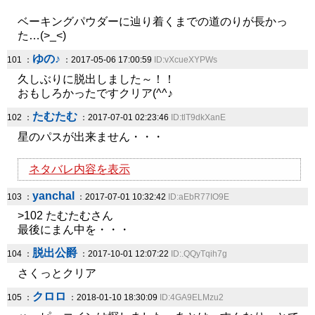
ベーキングパウダーに辿り着くまでの道のりが長かっ
た…(>_<)
ゆの♪
101 ：
：2017-05-06 17:00:59
ID:vXcueXYPWs
久しぶりに脱出しました～！！
おもしろかったですクリア(^^♪
たむたむ
102 ：
：2017-07-01 02:23:46
ID:tlT9dkXanE
星のパスが出来ません・・・
ネタバレ内容を表示
yanchal
103 ：
：2017-07-01 10:32:42
ID:aEbR77IO9E
>102 たむたむさん
最後にまん中を・・・
脱出公爵
104 ：
：2017-10-01 12:07:22
ID:.QQyTqih7g
さくっとクリア
クロロ
105 ：
：2018-01-10 18:30:09
ID:4GA9ELMzu2