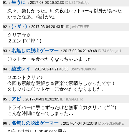
生うに
91 ：
：2017-03-03 16:52:33
ID:bS1T9nU/gc
久々。楽しかった。hcの夜は○ット○ーキ以外が食べた
かったなあ。時計がね…
(・∀・)
92 ：
：2017-03-04 20:43:51
ID:jxvInTEUFE
クリア☆彡
２エンド( ´艸｀)
名無しの脱出ゲーマー
93 ：
：2017-03-04 21:49:48
ID:74M2erljqU
〇ットケーキ食べたくなっちゃいました
綾波レイ
94 ：
：2017-03-14 21:40:33
ID:Ah9rzQanUM
２エンドクリア♪
今回も素敵な謎解き＆音楽で素晴らしかったです！
久しぶりに〇ットケー〇食べたくなりました。
アビ
95 ：
：2017-04-03 01:02:05
ID:.sL9jeA1Hg
ドライバーに手こずったけど無事自力クリア（*^^*)
こんな時間になってしまった…
名無しの脱出ゲーマー
96 ：
：2017-04-04 04:23:48
ID:Xk9Qke6aKE
Y氏は引越ししすぎだと思う