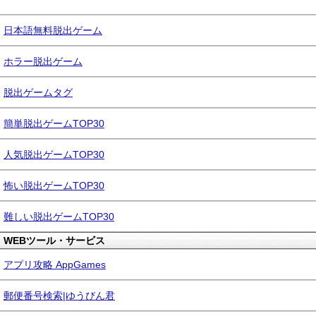
日本語無料脱出ゲーム
ホラー脱出ゲーム
脱出ゲームタグ
簡単脱出ゲームTOP30
人気脱出ゲームTOP30
怖い脱出ゲームTOP30
難しい脱出ゲームTOP30
WEBツール・サービス
アプリ攻略 AppGames
郵便番号検索|ゆうびん君