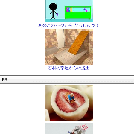
あのこの へやから だっしゅつ！
石材の部屋からの脱出
PR