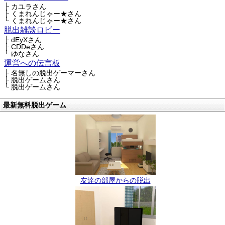
├ カユラさん
├ くまれんじゃー★さん
└ くまれんじゃー★さん
脱出雑談ロビー
├ dEyXさん
├ CDDeさん
└ ゆなさん
運営への伝言板
├ 名無しの脱出ゲーマーさん
├ 脱出ゲームさん
└ 脱出ゲームさん
最新無料脱出ゲーム
友達の部屋からの脱出