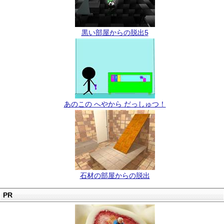
黒い部屋からの脱出5
あのこの へやから だっしゅつ！
石材の部屋からの脱出
PR