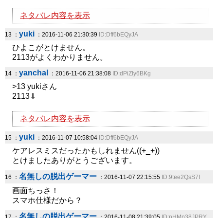
ネタバレ内容を表示
yuki
13 ：
：2016-11-06 21:30:39
ID:Dff6bEQyJA
ひよこがとけません。
2113がよくわかりません。
yanchal
14 ：
：2016-11-06 21:38:08
ID:dPiZIy6BKg
>13 yukiさん
2113⇓
ネタバレ内容を表示
yuki
15 ：
：2016-11-07 10:58:04
ID:Dff6bEQyJA
ケアレスミスだったかもしれません((+_+))
とけましたありがとうございます。
名無しの脱出ゲーマー
16 ：
：2016-11-07 22:15:55
ID:9tee2QsS7I
画面ちっさ！
スマホ仕様だから？
名無しの脱出ゲーマー
17 ：
：2016-11-08 21:39:05
ID:nHMp38JPRY