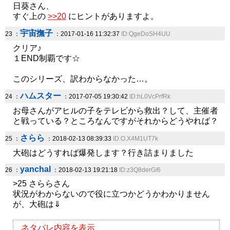
日葵さん、
すぐ上の
>>20
にヒントがありますよ。
宇宙撫子
23 ：
：2017-01-16 11:32:37
ID:QgeDoSH4UU
クリア♪
１END制覇です☆
このシリーズ、訳わからなかった…。
ハムスター
24 ：
：2017-07-05 19:30:42
ID:hL0VcPrfRk
お母さんがアヒルの子をテレビから救出？して、主催者
と戦っている？ところなんですがそれからどうやれば？
さらら
25 ：
：2018-02-13 08:39:33
ID:O.X4M1UT7k
大砲はどうすれば爆発します？行き詰まりました
yanchal
26 ：
：2018-02-13 19:21:18
ID:z3Q8derG/6
>25 さららさん
状況がわからないので役に立つかどうかわかりません
が、大砲は⇓
ネタバレ内容を表示