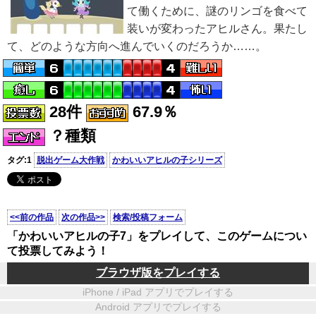
て働くために、謎のリンゴを食べて
装いが変わったアヒルさん。果たし
て、どのような方向へ進んでいくのだろうか……。
28件
67.9％
？種類
タグ:1
脱出ゲーム大作戦
かわいいアヒルの子シリーズ
<<前の作品
次の作品>>
検索/投稿フォーム
「かわいいアヒルの子7」をプレイして、このゲームについ
て投票してみよう！
ブラウザ版をプレイする
iPhone / iPad アプリでプレイする
Android アプリでプレイする