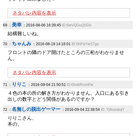
ネタバレ内容を表示
美幸
69 ：
：2016-08-06 16:39:45
ID:6wVQGuQSDo
結構難しいね。
ちゃんみ
70 ：
：2016-08-19 14:16:01
ID:0hPaYwS7go
フロントの隣のドア開けたところの三桁がわかりませ
ん。
ネタバレ内容を表示
りりこ
71 ：
：2016-09-04 21:50:51
ID:0lmbRrvmFw
４色の本の所の解き方がわかりません。入口にある引き
出しの数字とどう関係があるのですか？
名無しの脱出ゲーマー
72 ：
：2016-09-04 22:38:54
ID:.Yj8cwxkqY
りりこさん、
本の、