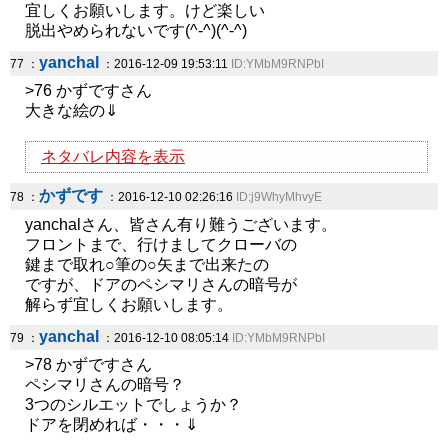
宜しくお願いします。けど楽しい
脱出やめられないです(^-^)(^-^)
yanchal
77 ：
：2016-12-09 19:53:11
ID:YMbM9RNPbI
>76 かずですさん
大きな絵の⇓
ネタバレ内容を表示
かずです
78 ：
：2016-12-10 02:26:16
ID:j9WhyMhvyE
yanchalさん、皆さん有り難うございます。
フロントまで、行けましてクローバの
鍵まで取れ○筆の○矢まで出来たの
ですが、ドアのペシマリさんの暗号が
解らず宜しくお願いします。
yanchal
79 ：
：2016-12-10 08:05:14
ID:YMbM9RNPbI
>78 かずですさん
ペシマリさんの暗号？
3つのシルエットでしょうか？
ドアを閉めれば・・・⇓