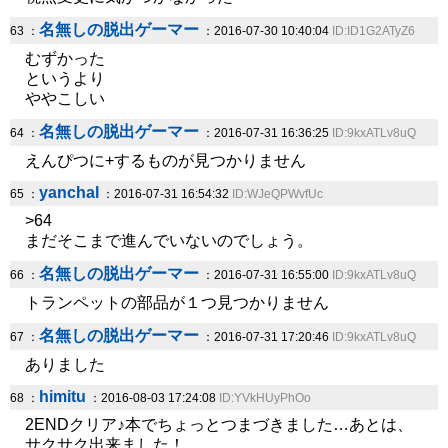
名無しの脱出ゲーマー
63 ：
：2016-07-30 10:40:04
ID:ID1G2ATyZ6
むずかった
というより
ややこしい
名無しの脱出ゲーマー
64 ：
：2016-07-31 16:36:25
ID:9kxATLv8uQ
えんぴつに+するものが見つかりません
yanchal
65 ：
：2016-07-31 16:54:32
ID:WJeQPWvfUc
>64
まだそこまで進んでいないのでしょう。
名無しの脱出ゲーマー
66 ：
：2016-07-31 16:55:00
ID:9kxATLv8uQ
トランペットの部品が１つ見つかりません
名無しの脱出ゲーマー
67 ：
：2016-07-31 17:20:46
ID:9kxATLv8uQ
ありました
himitu
68 ：
：2016-08-03 17:24:08
ID:YVkHUyPhOo
2ENDクリア♪本でちょっとつまづきました…あとは、
サクサク出来ました！