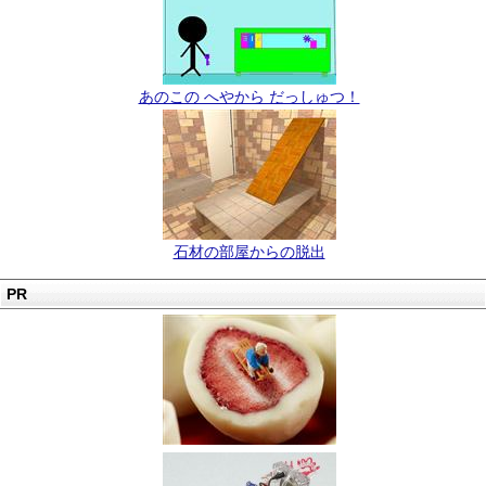
あのこの へやから だっしゅつ！
石材の部屋からの脱出
PR