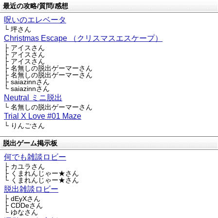
最近の攻略/質問/感想
呪いのエレベータ
└ 坪さん
Christmas Escape （クリスマスエスケープ）
├ アイスさん
├ アイスさん
├ アイスさん
├ 名無しの脱出ゲーマーさん
├ 名無しの脱出ゲーマーさん
├ saiazinnさん
└ saiazinnさん
Neutral ミニ脱出
└ 名無しの脱出ゲーマーさん
Trial X Love #01 Maze
└ りんごさん
脱出ゲーム掲示板
何でも雑談ロビー
├ カユラさん
├ くまれんじゃー★さん
└ くまれんじゃー★さん
脱出雑談ロビー
├ dEyXさん
├ CDDeさん
└ ゆなさん