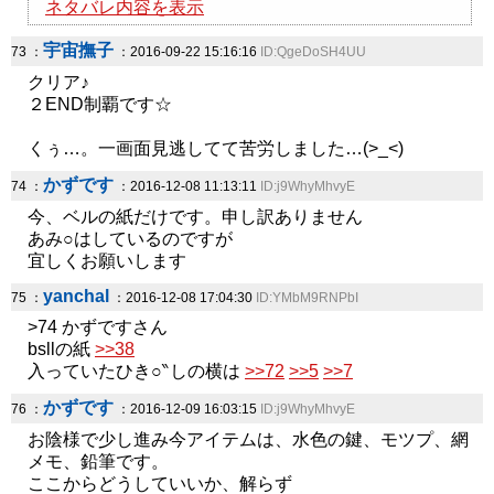
ネタバレ内容を表示
宇宙撫子
73 ：
：2016-09-22 15:16:16
ID:QgeDoSH4UU
クリア♪
２END制覇です☆
くぅ…。一画面見逃してて苦労しました…(>_<)
かずです
74 ：
：2016-12-08 11:13:11
ID:j9WhyMhvyE
今、ベルの紙だけです。申し訳ありません
あみ○はしているのですが
宜しくお願いします
yanchal
75 ：
：2016-12-08 17:04:30
ID:YMbM9RNPbI
>74 かずですさん
bsllの紙
>>38
入っていたひき○‶しの横は
>>72
>>5
>>7
かずです
76 ：
：2016-12-09 16:03:15
ID:j9WhyMhvyE
お陰様で少し進み今アイテムは、水色の鍵、モツプ、網
メモ、鉛筆です。
ここからどうしていいか、解らず