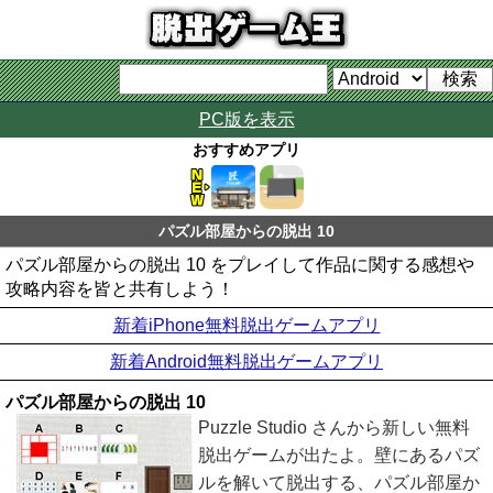
PC版を表示
おすすめアプリ
パズル部屋からの脱出 10
パズル部屋からの脱出 10 をプレイして作品に関する感想や
攻略内容を皆と共有しよう！
新着iPhone無料脱出ゲームアプリ
新着Android無料脱出ゲームアプリ
パズル部屋からの脱出 10
Puzzle Studio さんから新しい無料
脱出ゲームが出たよ。壁にあるパズ
ルを解いて脱出する、パズル部屋か