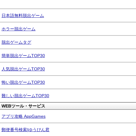
日本語無料脱出ゲーム
ホラー脱出ゲーム
脱出ゲームタグ
簡単脱出ゲームTOP30
人気脱出ゲームTOP30
怖い脱出ゲームTOP30
難しい脱出ゲームTOP30
WEBツール・サービス
アプリ攻略 AppGames
郵便番号検索|ゆうびん君