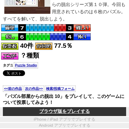
らの脱出シリーズ第１０弾。今回も
用意されているのは６枚のパズル。
すべてを解いて、脱出しよう。
40件
77.5％
？種類
タグ:1
Puzzle Studio
<<前の作品
次の作品>>
検索/投稿フォーム
「パズル部屋からの脱出 10」をプレイして、このゲームに
ついて投票してみよう！
ブラウザ版をプレイする
iPhone / iPad アプリでプレイする
Android アプリでプレイする