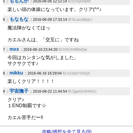
ももんが
5 ：
：2016-06-06 12:12:14
ID:f23Ql2bpBI
楽しい頭の体操になっています。クリア(^^♪
もなもな
6 ：
：2016-06-09 17:33:14
ID:6LaocBqqLI
魔法陣がなくてほっ
カエルさんは、「交互に」ですね
mxx
7 ：
：2016-06-10 23:44:20
ID:HXCKWMvIQw
今回はカンタンな気がしました。
サクサクです♪
mikku
8 ：
：2016-06-16 16:29:04
ID:o1sNpYOnQA
楽しくクリア！！！！
宇宙撫子
9 ：
：2016-08-22 11:44:54
ID:QgeDoSH4UU
クリア♪
１END制覇です☆
カエル苦手だー!!
攻略/感想を全て見る(9)