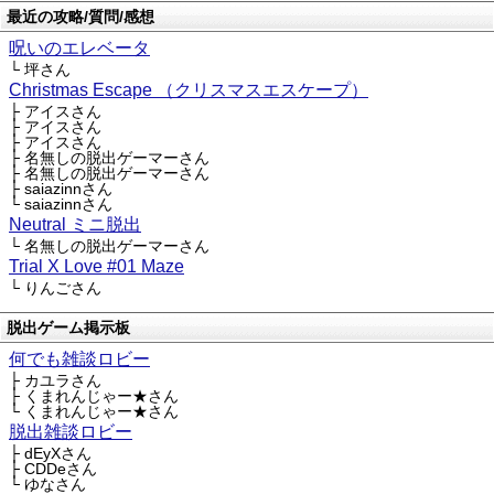
最近の攻略/質問/感想
呪いのエレベータ
└ 坪さん
Christmas Escape （クリスマスエスケープ）
├ アイスさん
├ アイスさん
├ アイスさん
├ 名無しの脱出ゲーマーさん
├ 名無しの脱出ゲーマーさん
├ saiazinnさん
└ saiazinnさん
Neutral ミニ脱出
└ 名無しの脱出ゲーマーさん
Trial X Love #01 Maze
└ りんごさん
脱出ゲーム掲示板
何でも雑談ロビー
├ カユラさん
├ くまれんじゃー★さん
└ くまれんじゃー★さん
脱出雑談ロビー
├ dEyXさん
├ CDDeさん
└ ゆなさん