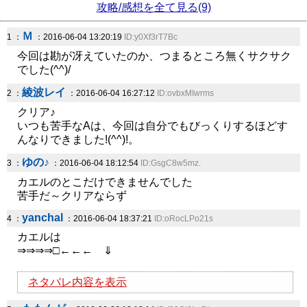
攻略/感想を全て見る(9)
Ｍ
1 ：
：2016-06-04 13:20:19
ID:y0Xf3rT7Bc
今回は勘が冴えていたのか、つまるところ無くサクサク
でした(^^)/
綾波レイ
2 ：
：2016-06-04 16:27:12
ID:ovbxMIwrms
クリア♪
いつも苦手なAは、今回は自分でもびっくりするほどす
んなりできました!(^^)!。
ゆの♪
3 ：
：2016-06-04 18:12:54
ID:GsgC8w5mz.
カエルのとこだけできませんでした
苦手だ～クリアならず
yanchal
4 ：
：2016-06-04 18:37:21
ID:oRocLPo21s
カエルは
⇒⇒⇒⇒□←←← ⇓
ネタバレ内容を表示