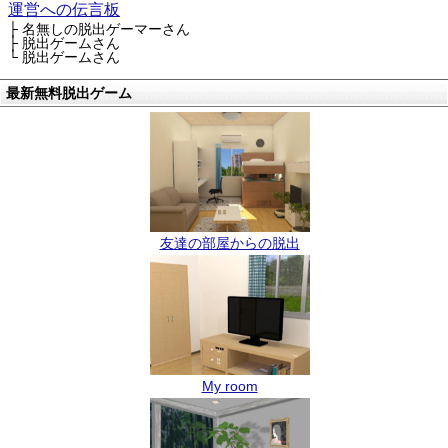
運営への伝言板
├ 名無しの脱出ゲーマーさん
├ 脱出ゲームさん
└ 脱出ゲームさん
最新無料脱出ゲーム
友達の部屋からの脱出
My room