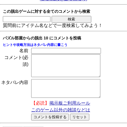
この脱出ゲームに対する全てのコメントから検索
質問前にアイテム名などで一度検索してみよう！
パズル部屋からの脱出 10 にコメントを投稿
ヒントや攻略方法はネタバレ内容に書こう
名前
コメント(必
須)
ネタバレ内容
【必読】
掲示板ご利用ルール
このゲーム以外の雑談などは