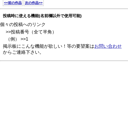
<<前の作品
次の作品>>
投稿時に使える機能(名前欄以外で使用可能)
個々の投稿へのリンク
>>投稿番号（全て半角）
（例） >>1
掲示板にこんな機能が欲しい！等の要望案は
お問い合わせ
からご連絡下さい。