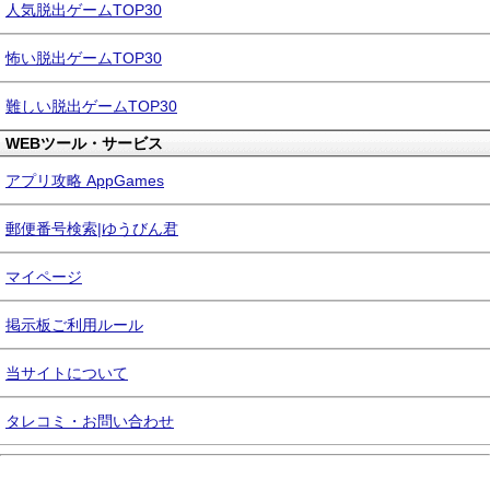
人気脱出ゲームTOP30
怖い脱出ゲームTOP30
難しい脱出ゲームTOP30
WEBツール・サービス
アプリ攻略 AppGames
郵便番号検索|ゆうびん君
マイページ
掲示板ご利用ルール
当サイトについて
タレコミ・お問い合わせ