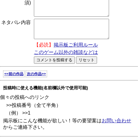
須)
ネタバレ内容
【必読】
掲示板ご利用ルール
このゲーム以外の雑談などは
<<前の作品
次の作品>>
投稿時に使える機能(名前欄以外で使用可能)
個々の投稿へのリンク
>>投稿番号（全て半角）
（例） >>1
掲示板にこんな機能が欲しい！等の要望案は
お問い合わせ
からご連絡下さい。