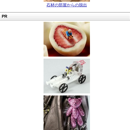
石材の部屋からの脱出
PR