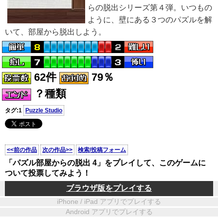
らの脱出シリーズ第４弾。いつもの
ように、壁にある３つのパズルを解
いて、部屋から脱出しよう。
62件
79％
？種類
タグ:1
Puzzle Studio
<<前の作品
次の作品>>
検索/投稿フォーム
「パズル部屋からの脱出 4」をプレイして、このゲームに
ついて投票してみよう！
ブラウザ版をプレイする
iPhone / iPad アプリでプレイする
Android アプリでプレイする