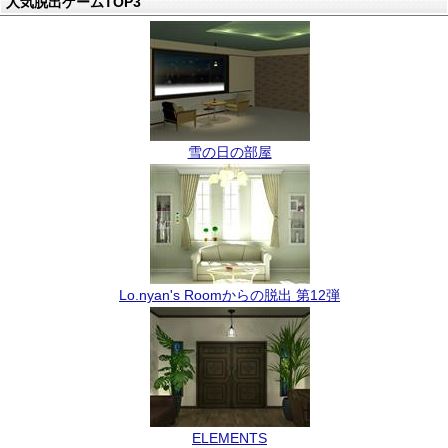
人気脱出ゲームTOP3
雪の日の部屋
Lo.nyan's Roomからの脱出 第12弾
ELEMENTS