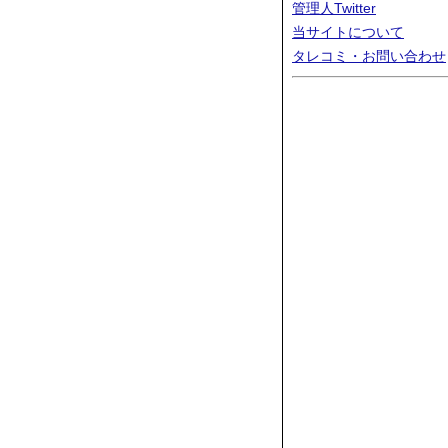
管理人Twitter
当サイトについて
タレコミ・お問い合わせ