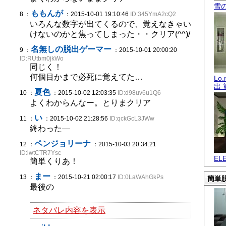
雪
ももんが
8 ：
：2015-10-01 19:10:46
ID:345YmA2cQ2
いろんな数字が出てくるので、覚えなきゃい
けないのかと焦ってしまった・・クリア(^^)/
名無しの脱出ゲーマー
9 ：
：2015-10-01 20:00:20
ID:RUtbm0jkWo
同じく！
何個目かまで必死に覚えてた…
Lo
出 
夏色
10 ：
：2015-10-02 12:03:35
ID:d98uv6u1Q6
よくわからんなー。とりまクリア
い
11 ：
：2015-10-02 21:28:56
ID:qckGcL3JWw
終わった―
ペンジョリーナ
12 ：
：2015-10-03 20:34:21
ID:iwtCTR7Ysc
EL
簡単くりあ！
まー
13 ：
：2015-10-21 02:00:17
ID:0LaWAhGkPs
簡単脱
最後の
ネタバレ内容を表示