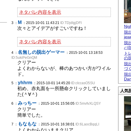
ネタバレ内容を表示
M
3 ：
：2015-10-01 11:43:21
ID:TDjdIgjDFI
Nigh
次々とアイデアがすごいですね！
脱出
jew
ネタバレ内容を表示
脱
バ
名無しの脱出ゲーマー
4 ：
：2015-10-01 13:18:53
ト
ID:5ukiPeGnQM
の
クリアー
脱
よくわからないが、棒のあつかい方がワイル
づ
ド。
脱出
Dan
yhhrm
5 ：
：2015-10-01 14:45:20
ID:cIccasO5SU
初め、赤丸面を一所懸命クリックしていまし
人気脱
た(＾∀＾)ゞ
みっちー
6 ：
：2015-10-01 15:56:05
ID:5mvfvXLQSY
クリアー
簡単でした。
もなもな
7 ：
：2015-10-01 16:38:01
ID:6LaocBqqLI
よくわからないままクリア