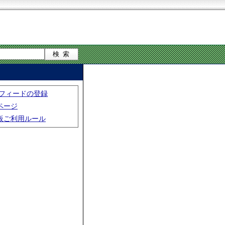
S フィードの登録
ページ
板ご利用ルール