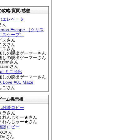
攻略/質問/感想
のエレベータ
さん
stmas Escape （クリス
エスケープ）
アイスさん
アイスさん
アイスさん
名無しの脱出ゲーマーさん
名無しの脱出ゲーマーさん
iazinnさん
iazinnさん
tral ミニ脱出
名無しの脱出ゲーマーさん
 X Love #01 Maze
りんごさん
ゲーム掲示板
も雑談ロビー
カユラさん
くまれんじゃー★さん
くまれんじゃー★さん
雑談ロビー
EyXさん
DDeさん