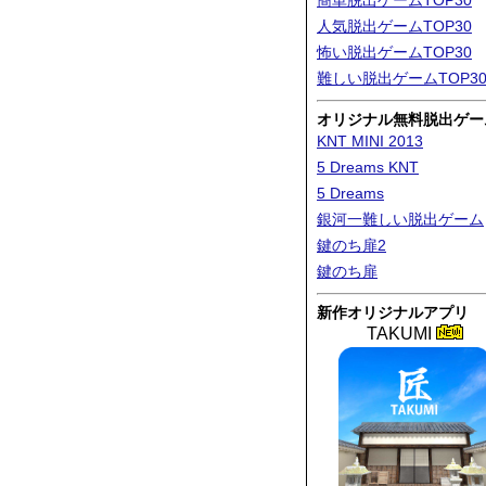
簡単脱出ゲームTOP30
人気脱出ゲームTOP30
怖い脱出ゲームTOP30
難しい脱出ゲームTOP3
オリジナル無料脱出ゲー
KNT MINI 2013
5 Dreams KNT
5 Dreams
銀河一難しい脱出ゲーム
鍵のち扉2
鍵のち扉
新作オリジナルアプリ
TAKUMI