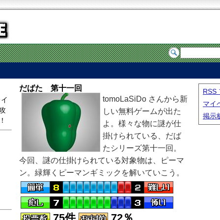
だばた 第十一回
RS
tomoLaSiDo さんから新
レイ
マイ
攻
しい無料ゲームが出た
掲示
！
よ。様々な物に謎が仕
掛けられている、だば
たシリーズ第十一回。
今回、謎の仕掛けられている対象物は、ピーマ
ン。緑輝くピーマンギミックを解いていこう。
75件
72％