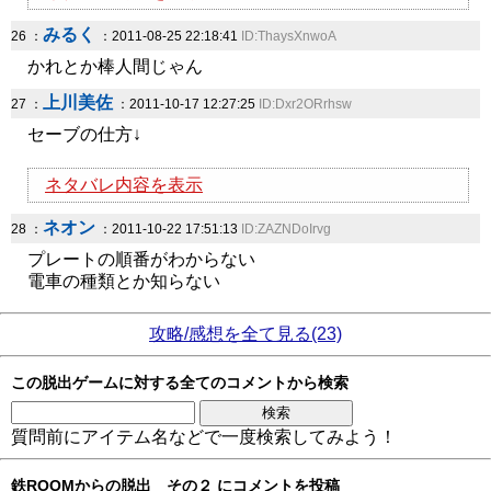
みるく
26 ：
：2011-08-25 22:18:41
ID:ThaysXnwoA
かれとか棒人間じゃん
上川美佐
27 ：
：2011-10-17 12:27:25
ID:Dxr2ORrhsw
セーブの仕方↓
ネタバレ内容を表示
ネオン
28 ：
：2011-10-22 17:51:13
ID:ZAZNDoIrvg
プレートの順番がわからない
電車の種類とか知らない
攻略/感想を全て見る(23)
この脱出ゲームに対する全てのコメントから検索
質問前にアイテム名などで一度検索してみよう！
鉄ROOMからの脱出 その２ にコメントを投稿