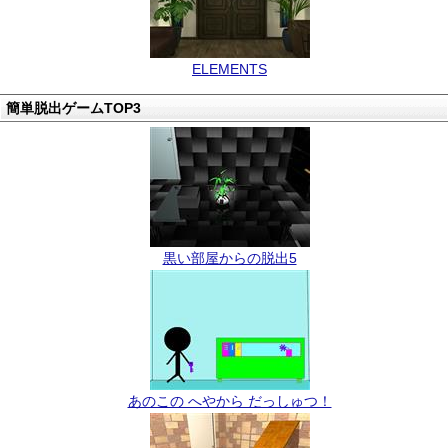
ELEMENTS
簡単脱出ゲームTOP3
黒い部屋からの脱出5
あのこの へやから だっしゅつ！