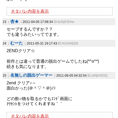
ネタバレ内容を表示
杏★
23 ：
：2011-04-05 17:08:34
ID:tdJ5jPZHrw
セーブするんですか？？
でも違うみたいってでます。
むーた
24 ：
：2011-05-31 19:17:43
ID:AU5/i4Ej56
2ENDクリア☆
前作とは違って普通の脱出ゲームでしたね(*^o^*)
続きも気になります。
名無しの脱出ゲーマー
25 ：
：2011-06-05 04:32:54
ID:uRtjl/V6OQ
2end クリア♪～
面白かった(＠＾▽＾＠)ﾉｼ
どの飲○物を取るかでもｴﾝﾄﾞ画面に
ｱｸｾﾝﾄをつけてくれますね＾＾
ネタバレ内容を表示