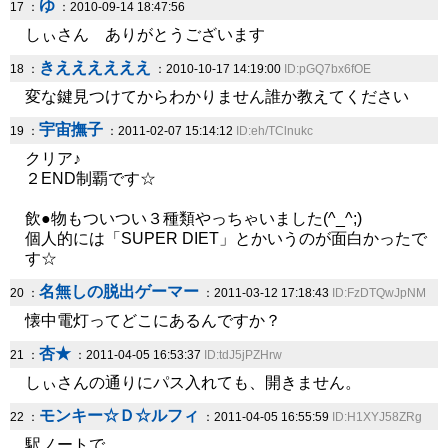
ゆ
17 ：
：2010-09-14 18:47:56
しぃさん ありがとうございます
きええええええ
18 ：
：2010-10-17 14:19:00
ID:pGQ7bx6fOE
変な鍵見つけてからわかりません誰か教えてください
宇宙撫子
19 ：
：2011-02-07 15:14:12
ID:eh/TClnukc
クリア♪
２END制覇です☆
飲●物もついつい３種類やっちゃいました(^_^;)
個人的には「SUPER DIET」とかいうのが面白かったで
す☆
名無しの脱出ゲーマー
20 ：
：2011-03-12 17:18:43
ID:FzDTQwJpNM
懐中電灯ってどこにあるんですか？
杏★
21 ：
：2011-04-05 16:53:37
ID:tdJ5jPZHrw
しぃさんの通りにパス入れても、開きません。
モンキー☆Ｄ☆ルフィ
22 ：
：2011-04-05 16:55:59
ID:H1XYJ58ZRg
駅ノートで