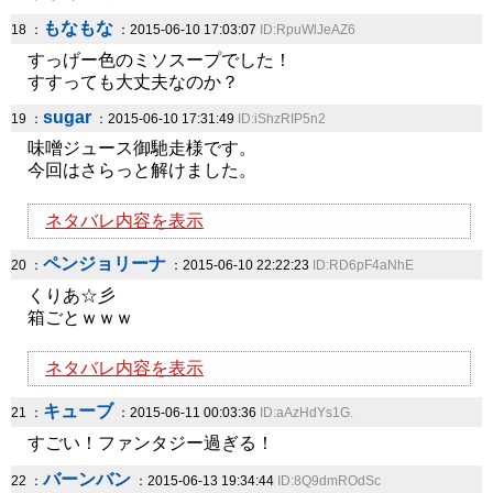
もなもな
18 ：
：2015-06-10 17:03:07
ID:RpuWlJeAZ6
すっげー色のミソスープでした！
すすっても大丈夫なのか？
sugar
19 ：
：2015-06-10 17:31:49
ID:iShzRIP5n2
味噌ジュース御馳走様です。
今回はさらっと解けました。
ネタバレ内容を表示
ペンジョリーナ
20 ：
：2015-06-10 22:22:23
ID:RD6pF4aNhE
くりあ☆彡
箱ごとｗｗｗ
ネタバレ内容を表示
キューブ
21 ：
：2015-06-11 00:03:36
ID:aAzHdYs1G.
すごい！ファンタジー過ぎる！
バーンバン
22 ：
：2015-06-13 19:34:44
ID:8Q9dmROdSc