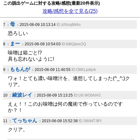
この脱出ゲームに対する攻略/感想(最新20件表示)
攻略/感想を全て見る(25)
母
7 ：
：2015-06-09 10:13:14
ID:z/lXoqtW4o
恐ろしい
まー
8 ：
：2015-06-09 10:54:03
ID:kt8Q/jew2Q
味噌は箱ごと!?
具も忘れないように!
ももんが
9 ：
：2015-06-09 11:40:55
ID:O8KLpdljvk
ワォ！とても濃い味噌汁を、連想してしまった(^_^;)ク
リア。
綾波レイ
10 ：
：2015-06-09 15:13:25
ID:U8.WObNH3.
えぇ！！このお味噌は何の魔術で作っているのです
か？！
てっちゃん
11 ：
：2015-06-09 15:52:38
ID:3l6iWTJtFI
クリア。