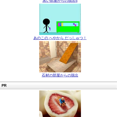
黒い部屋からの脱出5
あのこの へやから だっしゅつ！
石材の部屋からの脱出
PR