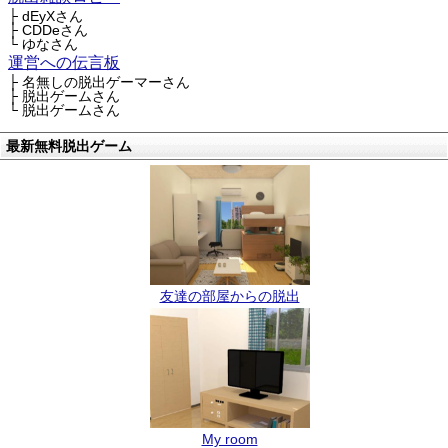
├ dEyXさん
├ CDDeさん
└ ゆなさん
運営への伝言板
├ 名無しの脱出ゲーマーさん
├ 脱出ゲームさん
└ 脱出ゲームさん
最新無料脱出ゲーム
友達の部屋からの脱出
My room