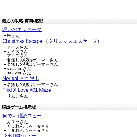
最近の攻略/質問/感想
呪いのエレベータ
└ 坪さん
Christmas Escape （クリスマスエスケープ）
├ アイスさん
├ アイスさん
├ アイスさん
├ 名無しの脱出ゲーマーさん
├ 名無しの脱出ゲーマーさん
├ saiazinnさん
└ saiazinnさん
Neutral ミニ脱出
└ 名無しの脱出ゲーマーさん
Trial X Love #01 Maze
└ りんごさん
脱出ゲーム掲示板
何でも雑談ロビー
├ カユラさん
├ くまれんじゃー★さん
└ くまれんじゃー★さん
脱出雑談ロビー