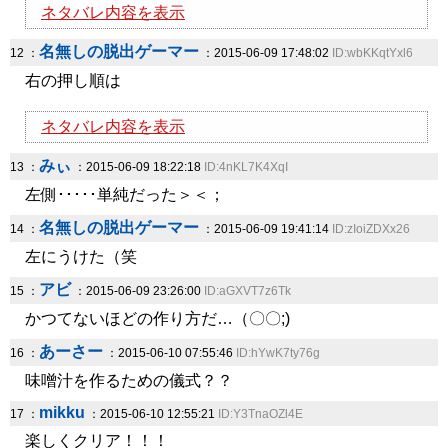
ネタバレ内容を表示
名無しの脱出ゲーマー
12 ：
：2015-06-09 17:48:02
ID:wbKKqtYxl6
右の押し順は
ネタバレ内容を表示
みぃ
13 ：
：2015-06-09 18:22:18
ID:4nKL7K4XqI
左側･････単純だった＞＜；
名無しの脱出ゲーマー
14 ：
：2015-06-09 19:41:14
ID:zIoiZDXx26
左にうけた（笑
アビ
15 ：
：2015-06-09 23:26:00
ID:aGXVT7z6Tk
かつてないほどの作り方だ…（〇〇;)
あーさー
16 ：
：2015-06-10 07:55:46
ID:hYwK7ty76g
味噌汁を作るための儀式？？
mikku
17 ：
：2015-06-10 12:55:21
ID:Y3TnaOZl4E
楽しくクリア！！！