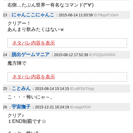
右側…たぶん世界一有名なコマンド(*‘∀‘)
にゃんここにゃんこ
23 ：
：2015-06-14 11:03:58
ID:FfkgxP1OeA
クリアー！
あんまり飲みたくはないｗ
ネタバレ内容を表示
脱出ゲームマニア
24 ：
：2015-08-12 17:52:39
ID:P2QGAX6f0A
魔方陣で
ネタバレ内容を表示
ことみん
25 ：
：2015-08-14 15:14:15
ID:u8FDbT/xyg
こ・・・怖いにゃ～。
宇宙撫子
26 ：
：2015-12-21 16:24:19
ID:viqgiATIXI
クリア♪
１END制覇です☆