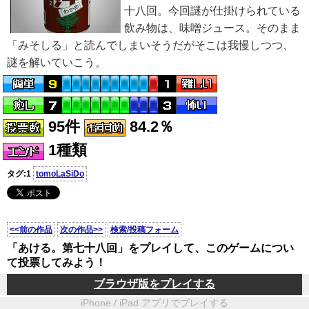
十八回。今回謎が仕掛けられている
飲み物は、味噌ジュース。そのまま
「みそしる」と読んでしまいそうだがそこは我慢しつつ、
謎を解いていこう。
95件
84.2％
1種類
タグ:1
tomoLaSiDo
<<前の作品
次の作品>>
検索/投稿フォーム
「あける。第七十八回」をプレイして、このゲームについ
て投票してみよう！
ブラウザ版をプレイする
iPhone / iPad アプリでプレイする