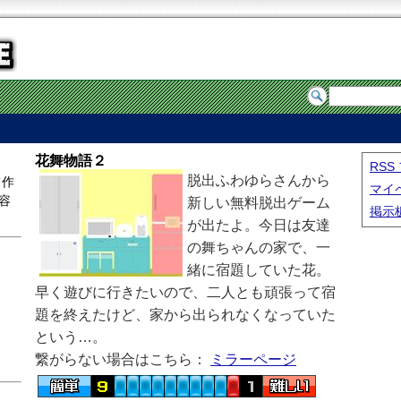
花舞物語２
RS
脱出ふわゆらさんから
て作
マイ
容
新しい無料脱出ゲーム
掲示
が出たよ。今日は友達
の舞ちゃんの家で、一
緒に宿題していた花。
早く遊びに行きたいので、二人とも頑張って宿
題を終えたけど、家から出られなくなっていた
という…。
繋がらない場合はこちら：
ミラーページ