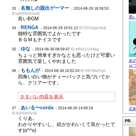
名無しの脱出ゲーマー
33 ：
：2014-06-29 18:38:53
ID:q4RN5XVswE
黒
良いBGM
RENGA
34 ：
：2014-06-29 19:01:12
ID:FDSXgaU9sE
独特な雰囲気でよかったです
ＢＧＭもナイスです
ゆな
35 ：
：2014-06-30 08:59:47
ID:wRkSLUX4pg
ちょっと簡単すぎかなとも思ったけど可愛い
あ
雰囲気で楽しくやれました
ゅ
ももんが
36 ：
：2014-06-30 10:02:24
ID:VBTiMeFzjA
四角い白い物がティーパックと気づいてか
ら、クリアーです。
ネタバレ内容を表示
あいる〜corda
37 ：
：2014-06-30 14:09:19
石
ID:k2H0IdOcSk
くりあ。
PR
わかりやすいし、絵がかわいくて良かったで
す(o^^o)