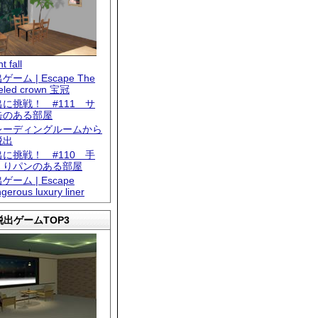
t fall
ゲーム | Escape The
eled crown 宝冠
出に挑戦！ #111 サ
缶のある部屋
レーディングルームから
脱出
出に挑戦！ #110 手
くりパンのある部屋
ゲーム | Escape
gerous luxury liner
出ゲームTOP3