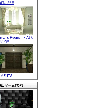
の日の部屋
.nyan's Roomからの脱
第12弾
EMENTS
出ゲームTOP3