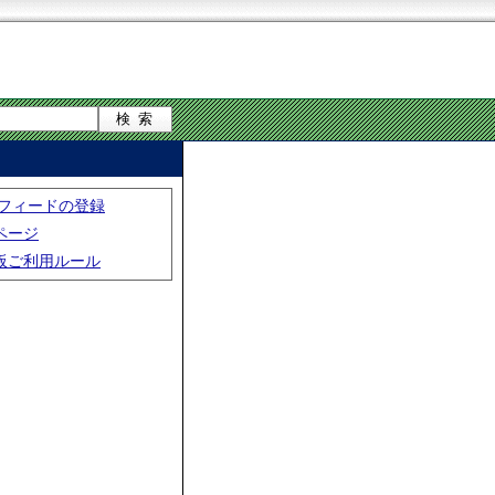
S フィードの登録
ページ
板ご利用ルール