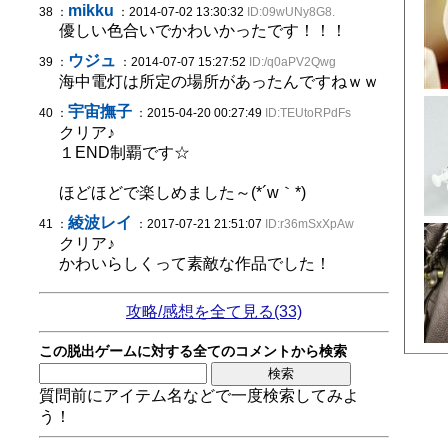
mikku
38 ：
：2014-07-02 13:30:32
ID:09wUNy8G8.
優しい色合いでかわいかったです！！！
ウジュ
39 ：
：2014-07-07 15:27:52
ID:/q0aPV2Qwg
海中電灯は所定の場所があったんですねｗｗ
宇宙撫子
40 ：
：2015-04-20 00:27:49
ID:TEUtoRPdFs
クリア♪
１END制覇です☆
ほどほどで楽しめました～(*´w｀*)
綾波レイ
41 ：
：2017-07-21 21:51:07
ID:r36mSxXpAw
クリア♪
かわいらしくって素敵な作品でした！
攻略/感想を全て見る(33)
この脱出ゲームに対する全てのコメントから検索
質問前にアイテム名などで一度検索してみよ
う！