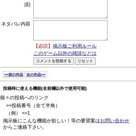
須)
ネタバレ内容
【必読】
掲示板ご利用ルール
このゲーム以外の雑談などは
<<前の作品
次の作品>>
投稿時に使える機能(名前欄以外で使用可能)
個々の投稿へのリンク
>>投稿番号（全て半角）
（例） >>1
掲示板にこんな機能が欲しい！等の要望案は
お問い合わせ
からご連絡下さい。