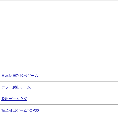
日本語無料脱出ゲーム
ホラー脱出ゲーム
脱出ゲームタグ
簡単脱出ゲームTOP30