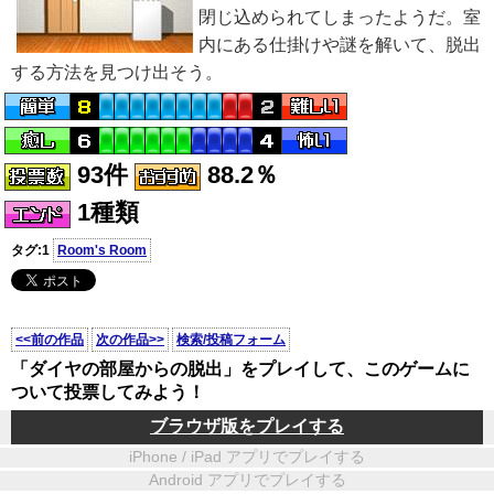
閉じ込められてしまったようだ。室
内にある仕掛けや謎を解いて、脱出
する方法を見つけ出そう。
93件
88.2％
1種類
タグ:1
Room's Room
<<前の作品
次の作品>>
検索/投稿フォーム
「ダイヤの部屋からの脱出」をプレイして、このゲームに
ついて投票してみよう！
ブラウザ版をプレイする
iPhone / iPad アプリでプレイする
Android アプリでプレイする