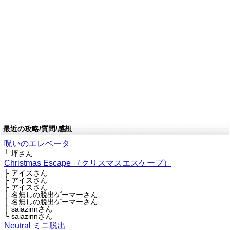
最近の攻略/質問/感想
呪いのエレベータ
└ 坪さん
Christmas Escape （クリスマスエスケープ）
├ アイスさん
├ アイスさん
├ アイスさん
├ 名無しの脱出ゲーマーさん
├ 名無しの脱出ゲーマーさん
├ saiazinnさん
└ saiazinnさん
Neutral ミニ脱出