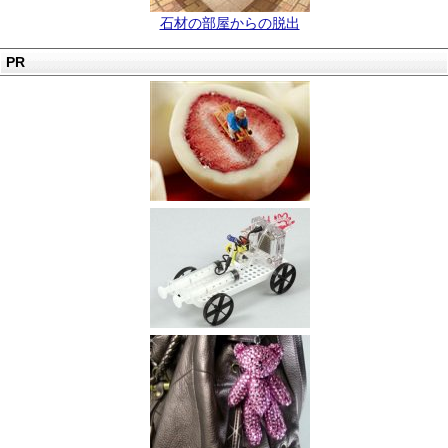
石材の部屋からの脱出
PR