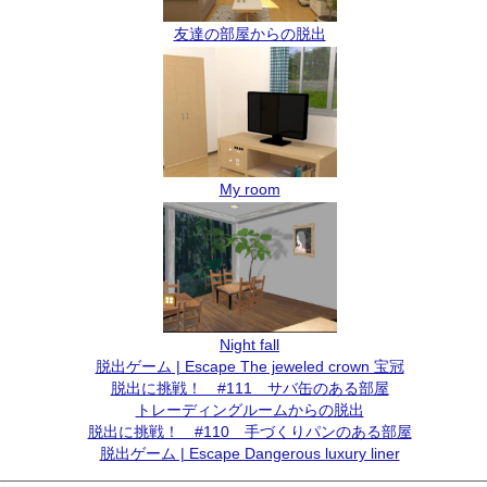
友達の部屋からの脱出
My room
Night fall
脱出ゲーム | Escape The jeweled crown 宝冠
脱出に挑戦！ #111 サバ缶のある部屋
トレーディングルームからの脱出
脱出に挑戦！ #110 手づくりパンのある部屋
脱出ゲーム | Escape Dangerous luxury liner