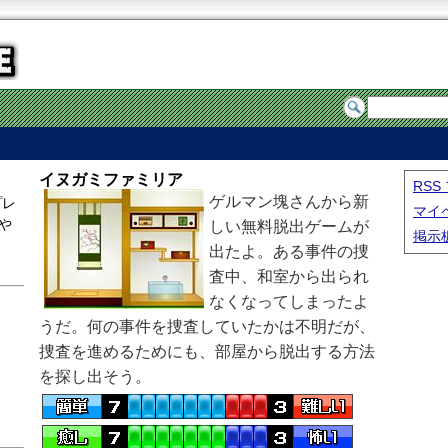
イヌガミファミリア
RS
ゲルマン塊さんから新
プレ
マイ
や
しい無料脱出ゲームが
掲示
出たよ。ある事件の捜
査中、和室から出られ
なくなってしまったよ
うだ。何の事件を捜査していたかは不明だが、
捜査を進めるためにも、部屋から脱出する方法
を探し出そう。