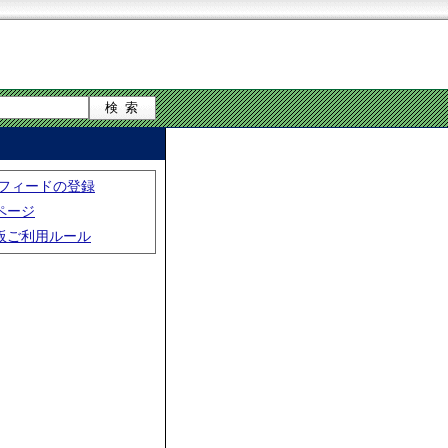
S フィードの登録
ページ
板ご利用ルール