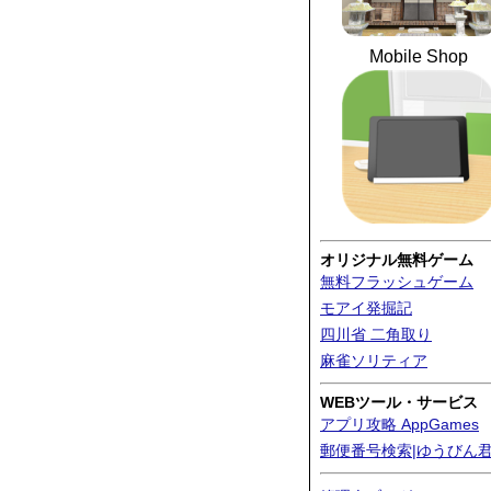
Mobile Shop
オリジナル無料ゲーム
無料フラッシュゲーム
モアイ発掘記
四川省 二角取り
麻雀ソリティア
WEBツール・サービス
アプリ攻略 AppGames
郵便番号検索|ゆうびん