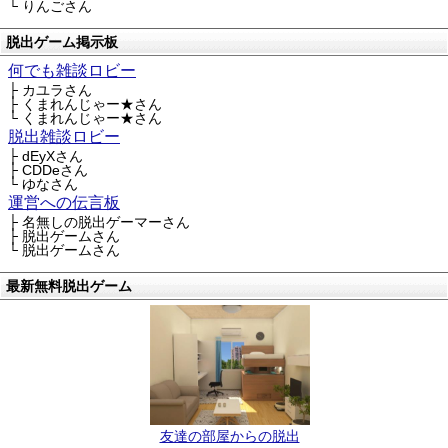
└ りんごさん
脱出ゲーム掲示板
何でも雑談ロビー
├ カユラさん
├ くまれんじゃー★さん
└ くまれんじゃー★さん
脱出雑談ロビー
├ dEyXさん
├ CDDeさん
└ ゆなさん
運営への伝言板
├ 名無しの脱出ゲーマーさん
├ 脱出ゲームさん
└ 脱出ゲームさん
最新無料脱出ゲーム
友達の部屋からの脱出