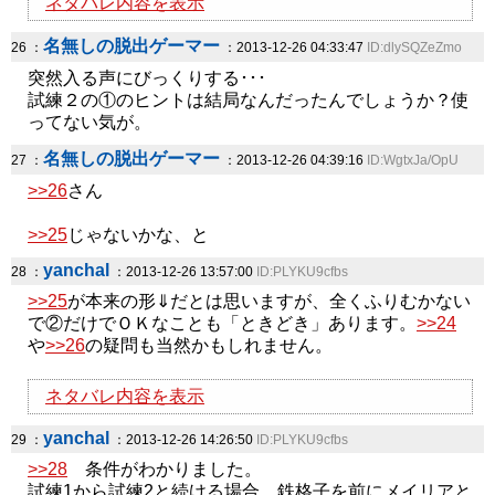
ネタバレ内容を表示
名無しの脱出ゲーマー
26 ：
：2013-12-26 04:33:47
ID:dlySQZeZmo
突然入る声にびっくりする･･･
試練２の①のヒントは結局なんだったんでしょうか？使
ってない気が。
名無しの脱出ゲーマー
27 ：
：2013-12-26 04:39:16
ID:WgtxJa/OpU
>>26
さん
>>25
じゃないかな、と
yanchal
28 ：
：2013-12-26 13:57:00
ID:PLYKU9cfbs
>>25
が本来の形⇓だとは思いますが、全くふりむかない
で②だけでＯＫなことも「ときどき」あります。
>>24
や
>>26
の疑問も当然かもしれません。
ネタバレ内容を表示
yanchal
29 ：
：2013-12-26 14:26:50
ID:PLYKU9cfbs
>>28
条件がわかりました。
試練1から試練2と続ける場合、鉄格子を前にメイリアと