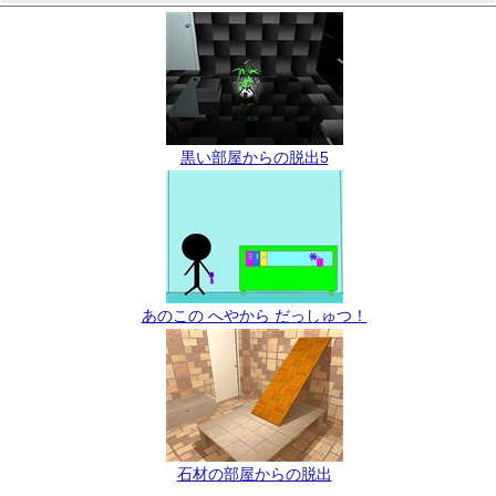
黒い部屋からの脱出5
あのこの へやから だっしゅつ！
石材の部屋からの脱出