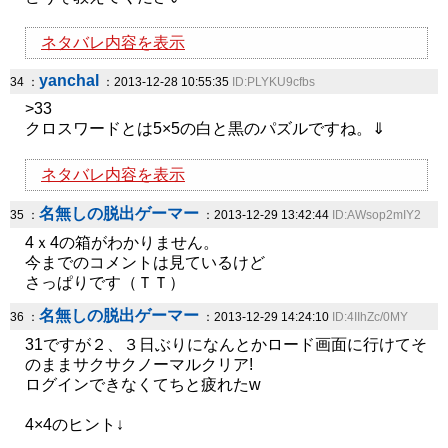
ネタバレ内容を表示
yanchal
34 ：
：2013-12-28 10:55:35
ID:PLYKU9cfbs
>33
クロスワードとは5×5の白と黒のパズルですね。⇓
ネタバレ内容を表示
名無しの脱出ゲーマー
35 ：
：2013-12-29 13:42:44
ID:AWsop2mIY2
4ｘ4の箱がわかりません。
今までのコメントは見ているけど
さっぱりです（ＴＴ）
名無しの脱出ゲーマー
36 ：
：2013-12-29 14:24:10
ID:4IIhZc/0MY
31ですが２、３日ぶりになんとかロード画面に行けてそ
のままサクサクノーマルクリア!
ログインできなくてちと疲れたw
4×4のヒント↓