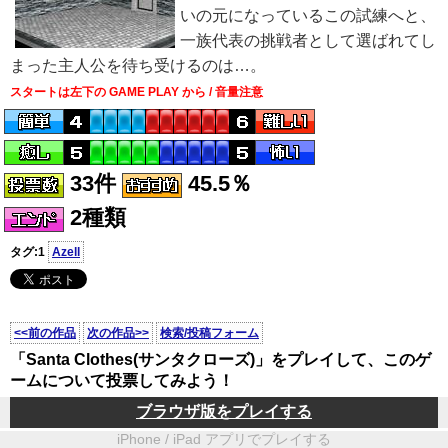
いの元になっているこの試練へと、
一族代表の挑戦者として選ばれてし
まった主人公を待ち受けるのは…。
スタートは左下の GAME PLAY から / 音量注意
33件
45.5％
2種類
タグ:1
Azell
<<前の作品
次の作品>>
検索/投稿フォーム
「Santa Clothes(サンタクローズ)」をプレイして、このゲ
ームについて投票してみよう！
ブラウザ版をプレイする
iPhone / iPad アプリでプレイする