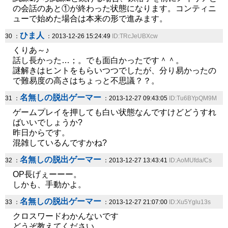
の会話のあと①が終わった状態になります。コンティニ
ューで始めた場合は本来の形で進みます。
ひま人
30 ：
：2013-12-26 15:24:49
ID:TRcJeUBXcw
くりあ～♪
話し長かった…；。でも面白かったです＾＾。
謎解きはヒントをもらいつつでしたが、分り易かったの
で難易度の高さはちょっと不思議？？。
名無しの脱出ゲーマー
31 ：
：2013-12-27 09:43:05
ID:Tu6BYpQM9M
ゲームプレイを押しても白い状態なんですけどどうすれ
ばいいでしょうか?
昨日からです。
混雑しているんですかね?
名無しの脱出ゲーマー
32 ：
：2013-12-27 13:43:41
ID:AoMUfda/Cs
OP長げぇーーー。
しかも、手動かよ。
名無しの脱出ゲーマー
33 ：
：2013-12-27 21:07:00
ID:Xu5Yglu13s
クロスワードわかんないです
どうぞ教えてください