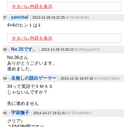
ネタバレ内容を表示
yanchal
37 ：
：2013-12-29 15:22:35
ID:PLYKU9cfbs
4×4のヒントは⇓
ネタバレ内容を表示
No.35です。
38 ：
：2013-12-29 15:26:12
ID:AWsop2mIY2
No.36さん
ありがとうございます。
進めました。
名無しの脱出ゲーマー
39 ：
：2013-12-31 16:47:16
ID:Nn9Q1TMo0s
34って英語でＸＭＡＳ
じゃないんですか？
先に進めません
宇宙撫子
40 ：
：2014-10-27 16:51:41
ID:TEUtoRPdFs
クリア♪
２END制覇です☆