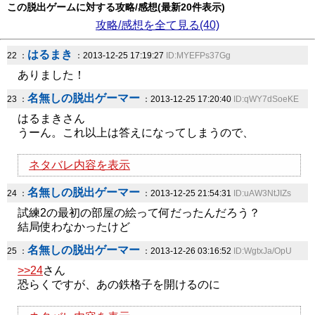
この脱出ゲームに対する攻略/感想(最新20件表示)
攻略/感想を全て見る(40)
はるまき
22 ：
：2013-12-25 17:19:27
ID:MYEFPs37Gg
ありました！
名無しの脱出ゲーマー
23 ：
：2013-12-25 17:20:40
ID:qWY7dSoeKE
はるまきさん
うーん。これ以上は答えになってしまうので、
ネタバレ内容を表示
名無しの脱出ゲーマー
24 ：
：2013-12-25 21:54:31
ID:uAW3NtJIZs
試練2の最初の部屋の絵って何だったんだろう？
結局使わなかったけど
名無しの脱出ゲーマー
25 ：
：2013-12-26 03:16:52
ID:WgtxJa/OpU
>>24
さん
恐らくですが、あの鉄格子を開けるのに