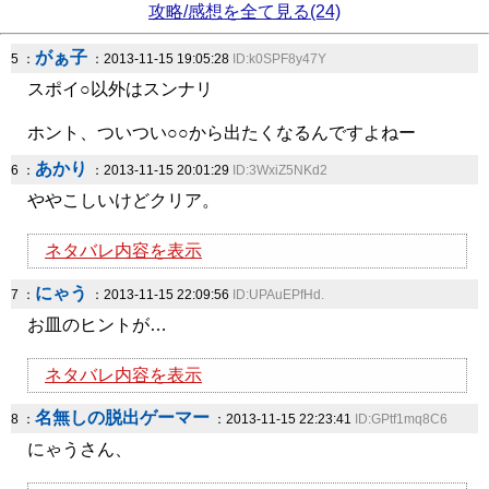
攻略/感想を全て見る(24)
がぁ子
5 ：
：2013-11-15 19:05:28
ID:k0SPF8y47Y
スポイ○以外はスンナリ
ホント、ついつい○○から出たくなるんですよねー
あかり
6 ：
：2013-11-15 20:01:29
ID:3WxiZ5NKd2
ややこしいけどクリア。
ネタバレ内容を表示
にゃう
7 ：
：2013-11-15 22:09:56
ID:UPAuEPfHd.
お皿のヒントが…
ネタバレ内容を表示
名無しの脱出ゲーマー
8 ：
：2013-11-15 22:23:41
ID:GPtf1mq8C6
にゃうさん、