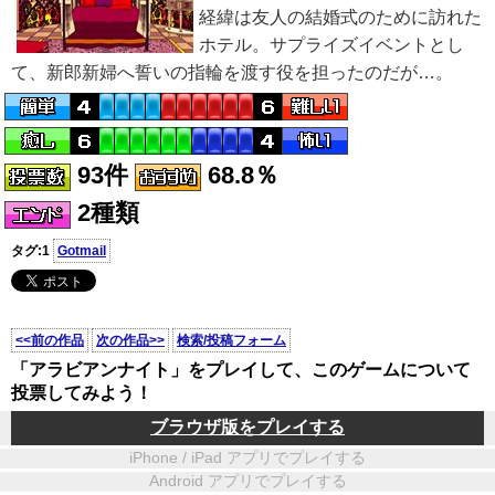
経緯は友人の結婚式のために訪れた
ホテル。サプライズイベントとし
て、新郎新婦へ誓いの指輪を渡す役を担ったのだが…。
93件
68.8％
2種類
タグ:1
Gotmail
<<前の作品
次の作品>>
検索/投稿フォーム
「アラビアンナイト」をプレイして、このゲームについて
投票してみよう！
ブラウザ版をプレイする
iPhone / iPad アプリでプレイする
Android アプリでプレイする