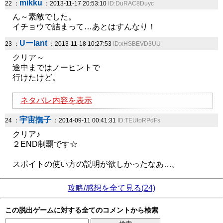
mikku
22 ：
：2013-11-17 20:53:10
ID:DuRAC8Duyc
ん～素敵でした。
イチョウで詰まって…あとはすんなり！
Uーlant
23 ：
：2013-11-18 10:27:53
ID:xHSBEVD3UU
クリア～
途中まではノーヒントで
行けたけど。
ネタバレ内容を表示
宇宙撫子
24 ：
：2014-09-11 00:41:31
ID:TEUtoRPdFs
クリア♪
２END制覇です☆
スポイトの使い方の説明が欲しかったなあ…。
攻略/感想を全て見る(24)
この脱出ゲームに対する全てのコメントから検索