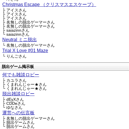
Christmas Escape （クリスマスエスケープ）
├ アイスさん
├ アイスさん
├ アイスさん
├ 名無しの脱出ゲーマーさん
├ 名無しの脱出ゲーマーさん
├ saiazinnさん
└ saiazinnさん
Neutral ミニ脱出
└ 名無しの脱出ゲーマーさん
Trial X Love #01 Maze
└ りんごさん
脱出ゲーム掲示板
何でも雑談ロビー
├ カユラさん
├ くまれんじゃー★さん
└ くまれんじゃー★さん
脱出雑談ロビー
├ dEyXさん
├ CDDeさん
└ ゆなさん
運営への伝言板
├ 名無しの脱出ゲーマーさん
├ 脱出ゲームさん
└ 脱出ゲームさん