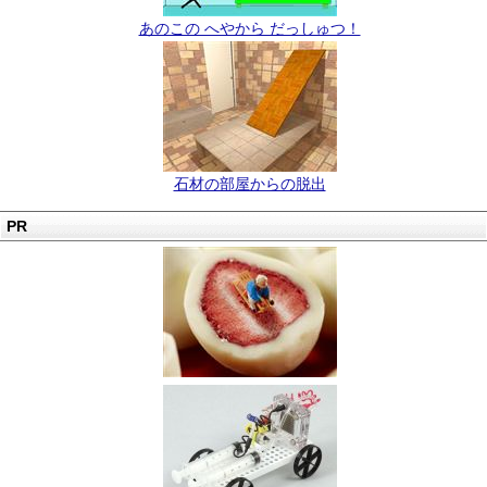
あのこの へやから だっしゅつ！
石材の部屋からの脱出
PR