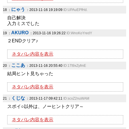
にゃう
18 ：
：2013-11-16 19:19:09
ID:UPAuEPfHd.
自己解決
入力ミスでした
AKURO
19 ：
：2013-11-16 19:26:22
ID:WnoKoYredY
２ENDクリア♪
ネタバレ内容を表示
ここあ
20 ：
：2013-11-16 20:55:40
ID:1Tt9xZyfmE
結局ヒント見ちゃった
ネタバレ内容を表示
くじな
21 ：
：2013-11-17 09:42:11
ID:scxZ2nuWAM
スポイ○以外は、ノーヒントクリア～
ネタバレ内容を表示