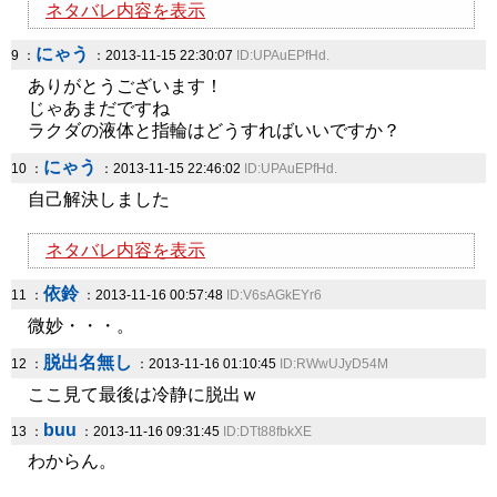
ネタバレ内容を表示
にゃう
9 ：
：2013-11-15 22:30:07
ID:UPAuEPfHd.
ありがとうございます！
じゃあまだですね
ラクダの液体と指輪はどうすればいいですか？
にゃう
10 ：
：2013-11-15 22:46:02
ID:UPAuEPfHd.
自己解決しました
ネタバレ内容を表示
依鈴
11 ：
：2013-11-16 00:57:48
ID:V6sAGkEYr6
微妙・・・。
脱出名無し
12 ：
：2013-11-16 01:10:45
ID:RWwUJyD54M
ここ見て最後は冷静に脱出ｗ
buu
13 ：
：2013-11-16 09:31:45
ID:DTt88fbkXE
わからん。