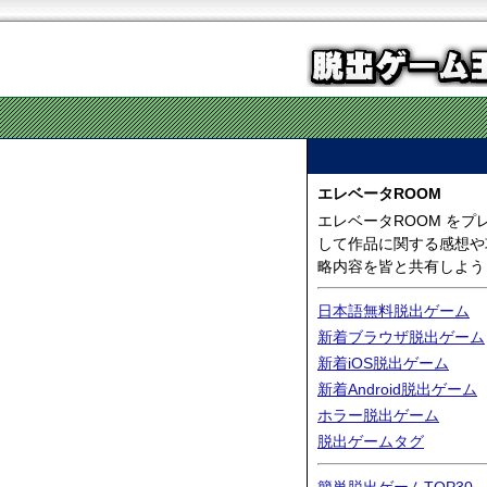
エレベータROOM
エレベータROOM をプ
して作品に関する感想や
略内容を皆と共有しよう
日本語無料脱出ゲーム
新着ブラウザ脱出ゲーム
新着iOS脱出ゲーム
新着Android脱出ゲーム
ホラー脱出ゲーム
脱出ゲームタグ