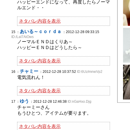
ハッピーエンドになって、再度したらノーマ
ルエンド・・
ネタバレ内容を表示
あいる～ｃｏｒｄａ
15 ：
：2012-12-28 09:33:15
ID:/LaI7AiOws
ノーマルＥＮＤはくりあ～
ハッピーＥＮＤはどうしたら～
ネタバレ内容を表示
チャミー
16 ：
：2012-12-28 10:37:52
ID:6Uz/mnwVp2
電気流れん！
ネタバレ内容を表示
ゆう
17 ：
：2012-12-28 12:46:38
ID:nGaHxo.Djg
チャーミーさん
もうひとつ、アイテムが要ります。
ネタバレ内容を表示