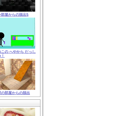
い部屋からの脱出5
のこの へやから だっし
つ！
材の部屋からの脱出