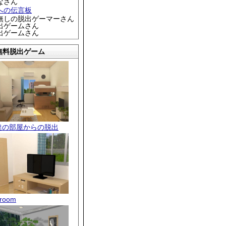
なさん
への伝言板
名無しの脱出ゲーマーさん
脱出ゲームさん
脱出ゲームさん
無料脱出ゲーム
達の部屋からの脱出
room