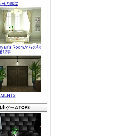
の日の部屋
.nyan's Roomからの脱
第12弾
EMENTS
出ゲームTOP3