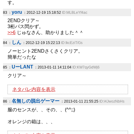
す。
yoru
83 ：
：2012-12-19 15:18:52
ID:MLBLeYf4ac
2ENDクリア～
3桁パス閃かず。
>>6
じゅなさん、助かりました＾＾
しん
84 ：
：2012-12-19 15:22:13
ID:IkcEziT/Gs
ノーヒント2ENDさくさくクリア。
簡単だったな
UーLANT
85 ：
：2013-01-11 14:11:04
ID:KW7qyGdWj6
クリア～
ネタバレ内容を表示
名無しの脱出ゲーマー
86 ：
：2013-01-11 21:55:25
ID:l4JwozNbHs
服のセンスが、、その、、(^^;;)
オレンジの箱は、、、