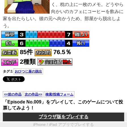
く、枕の上に一枚のメモ。どうやら
向かいのカフェにコーヒーを飲みに
家を出たらしい。彼の元へ向かうため、部屋から脱出しよ
う。
85件
76.5％
2種類
タグ:1
おひつじ座の脱出
<<前の作品
次の作品>>
検索/投稿フォーム
「Episode No.009」をプレイして、このゲームについて投
票してみよう！
ブラウザ版をプレイする
iPhone / iPad アプリでプレイする