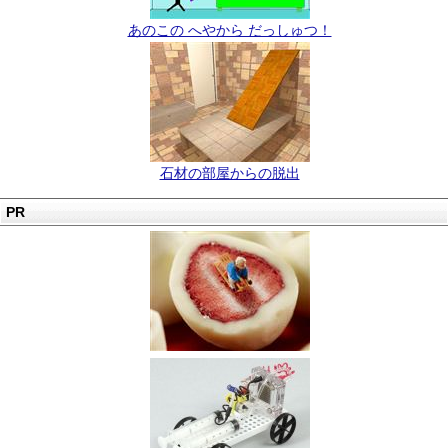
あのこの へやから だっしゅつ！
石材の部屋からの脱出
PR