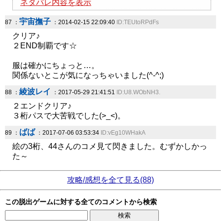
ネタバレ内容を表示
宇宙撫子
87 ：
：2014-02-15 22:09:40
ID:TEUtoRPdFs
クリア♪
２END制覇です☆
服は確かにちょっと…。
関係ないとこが気になっちゃいました(^-^;)
綾波レイ
88 ：
：2017-05-29 21:41:51
ID:U8.WObNH3.
２エンドクリア♪
３桁パスで大苦戦でした(>_<)。
ばば
89 ：
：2017-07-06 03:53:34
ID:vEg10WHakA
絵の3桁、44さんのコメ見て閃きました。むずかしかっ
た～
攻略/感想を全て見る(88)
この脱出ゲームに対する全てのコメントから検索