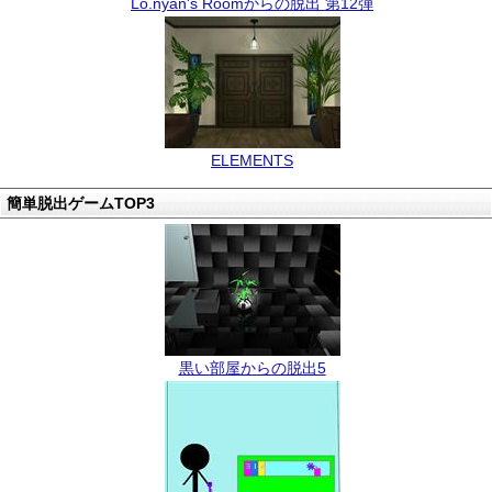
Lo.nyan's Roomからの脱出 第12弾
ELEMENTS
簡単脱出ゲームTOP3
黒い部屋からの脱出5