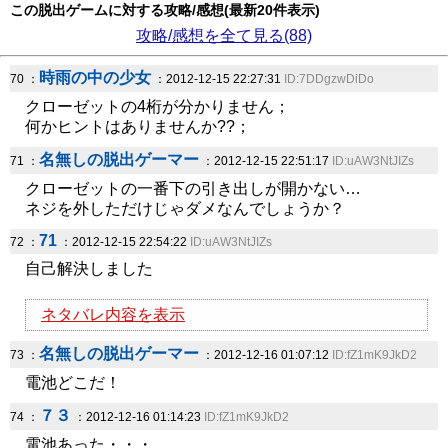
この脱出ゲームに対する攻略/感想(最新20件表示)
攻略/感想を全て見る(88)
時雨の中の少女
70 ：
：2012-12-15 22:27:31
ID:7DDgzwDiDo
クローゼットの4桁が分かりません；
何かヒントはありませんか??；
名無しの脱出ゲーマー
71 ：
：2012-12-15 22:51:17
ID:uAW3NtJIZs
クローゼットの一番下の引き出しが開かない…
ネジを外しただけじゃダメなんでしょうか？
71
72 ：
：2012-12-15 22:54:22
ID:uAW3NtJIZs
自己解決しました
ネタバレ内容を表示
名無しの脱出ゲーマー
73 ：
：2012-12-16 01:07:12
ID:fZ1mK9JkD2
電池どこだ！
７３
74 ：
：2012-12-16 01:14:23
ID:fZ1mK9JkD2
電池あった・・・