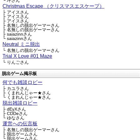
└ 坪さん
Christmas Escape （クリスマスエスケープ）
├ アイスさん
├ アイスさん
├ アイスさん
├ 名無しの脱出ゲーマーさん
├ 名無しの脱出ゲーマーさん
├ saiazinnさん
└ saiazinnさん
Neutral ミニ脱出
└ 名無しの脱出ゲーマーさん
Trial X Love #01 Maze
└ りんごさん
脱出ゲーム掲示板
何でも雑談ロビー
├ カユラさん
├ くまれんじゃー★さん
└ くまれんじゃー★さん
脱出雑談ロビー
├ dEyXさん
├ CDDeさん
└ ゆなさん
運営への伝言板
├ 名無しの脱出ゲーマーさん
├ 脱出ゲームさん
└ 脱出ゲームさん