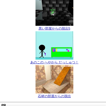
黒い部屋からの脱出5
あのこの へやから だっしゅつ！
石材の部屋からの脱出
PR