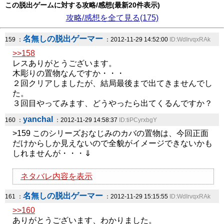
この脱出ゲームに対する攻略/感想(最新20件表示)
攻略/感想を全て見る(175)
名無しの脱出ゲーマー
159 ：
：2012-11-29 14:52:00
ID:WdIrvqxRAk
>>158
レスありがとうございます。
木彫りの置物なんですか・・・
２回クリアしましたが、結局最後まで出てきませんでし
た。
３回目やってみます、どうやったら出てくるんですか？
yanchal
160 ：
：2012-11-29 14:58:37
ID:tiPCyrxbgY
>159 このシリーズおなじみのカバの置物は、今回正面
だけからしか見えないので全貌がイメージできないかも
しれませんが・・・⇓
ネタバレ内容を表示
名無しの脱出ゲーマー
161 ：
：2012-11-29 15:15:55
ID:WdIrvqxRAk
>>160
ありがとうございます、わかりました。