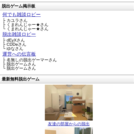
脱出ゲーム掲示板
何でも雑談ロビー
├ カユラさん
├ くまれんじゃー★さん
└ くまれんじゃー★さん
脱出雑談ロビー
├ dEyXさん
├ CDDeさん
└ ゆなさん
運営への伝言板
├ 名無しの脱出ゲーマーさん
├ 脱出ゲームさん
└ 脱出ゲームさん
最新無料脱出ゲーム
友達の部屋からの脱出