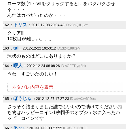
ローマ数字Ⅰ～Ⅶをクリックすると口をパクパクさせ
る・・・
あれはカバだったのか・・・
トリス
162 ：
：2012-12-08 20:04:48
ID:28nQIlUjVY
クリア!!!
10枚目が難しい。。。
tai
163 ：
：2012-12-22 19:53:12
ID:ZI24188xeM
球状のものはどこにありますか？
暇人
164 ：
：2012-12-24 08:08:26
ID:sCEEDyq2bk
うわ すごいたのしい！
ネタバレ内容を表示
ほうじゅ
165 ：
：2012-12-27 17:27:23
ID:adwXw619oc
さっそく詰まりました誰でもいいので助けてください持
ち物はハッピーコイン1枚帽子のオブジェ氷に入ったハ
ッピーコインです
る～♪
166 ：
：2013-01-03 11:57:55
ID:/K9lKH2sCQ