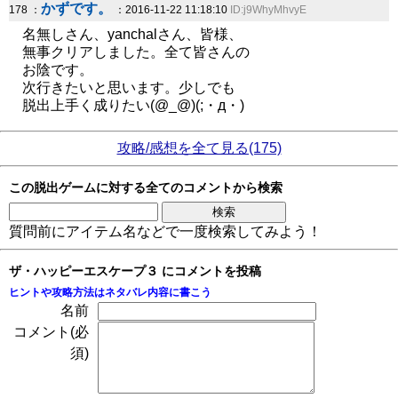
かずです。
178 ：
：2016-11-22 11:18:10
ID:j9WhyMhvyE
名無しさん、yanchalさん、皆様、
無事クリアしました。全て皆さんの
お陰です。
次行きたいと思います。少しでも
脱出上手く成りたい(@_@)(;・д・)
攻略/感想を全て見る(175)
この脱出ゲームに対する全てのコメントから検索
質問前にアイテム名などで一度検索してみよう！
ザ・ハッピーエスケープ３ にコメントを投稿
ヒントや攻略方法はネタバレ内容に書こう
名前
コメント(必
須)