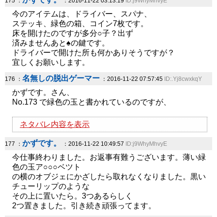
175 ：
：2016-11-22 03:13:19
ID:j9WhyMhvyE
今のアイテムは、ドライバー、スパナ、
ステッキ、緑色の箱、コイン7枚です。
床を開けたのですが多分○子？出ず
済みませんあと♠の鍵です。
ドライバーで開けた所も何かありそうですが？
宜しくお願いします。
名無しの脱出ゲーマー
176 ：
：2016-11-22 07:57:45
ID:.Yj8cwxkqY
かずです。さん、
No.173 で緑色の玉と書かれているのですが、
ネタバレ内容を表示
かずです。
177 ：
：2016-11-22 10:49:57
ID:j9WhyMhvyE
今仕事終わりました。お返事有難うございます。薄い緑
色の玉ア○○○ベツト
の横のオブジェにかざしたら取れなくなりました。黒い
チューリップのような
その上に置いたら。3つあるらしく
2つ置きました。引き続き頑張ってます。