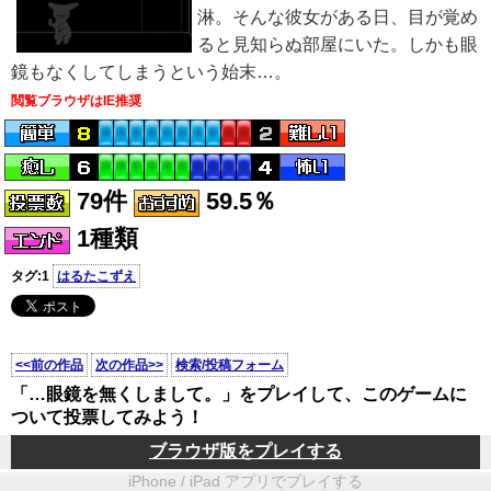
淋。そんな彼女がある日、目が覚め
ると見知らぬ部屋にいた。しかも眼
鏡もなくしてしまうという始末…。
閲覧ブラウザはIE推奨
79件
59.5％
1種類
タグ:1
はるたこずえ
<<前の作品
次の作品>>
検索/投稿フォーム
「…眼鏡を無くしまして。」をプレイして、このゲームに
ついて投票してみよう！
ブラウザ版をプレイする
iPhone / iPad アプリでプレイする