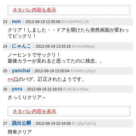
ネタバレ内容を表示
non
23 ：
：2012-09-19 12:35:59
ID:UrDPPVCLZ6
クリア！しました・・ドアを開けたら突然画面が変わっ
てビックリ！
にゃんこ
24 ：
：2012-09-19 13:33:16
ID:HroK6tIwgc
ノーヒントでサックリ！
最後カラーが見れると思ってたのに残念。。
yanchal
25 ：
：2012-09-19 13:50:04
ID:K68U1yDjy2
>>21
のバグ、訂正されたようです。
yoru
26 ：
：2012-09-19 22:18:23
ID:MLBLeYf4ac
さっくりクリア～
ネタバレ内容を表示
脱出公爵
27 ：
：2012-09-19 22:34:58
ID:.QQyTqih7g
簡単クリア