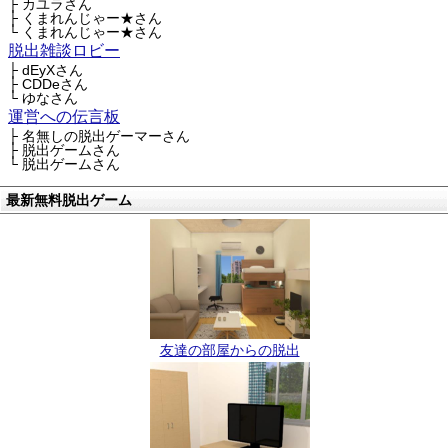
├ カユラさん
├ くまれんじゃー★さん
└ くまれんじゃー★さん
脱出雑談ロビー
├ dEyXさん
├ CDDeさん
└ ゆなさん
運営への伝言板
├ 名無しの脱出ゲーマーさん
├ 脱出ゲームさん
└ 脱出ゲームさん
最新無料脱出ゲーム
友達の部屋からの脱出