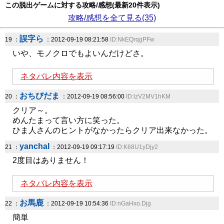
この脱出ゲームに対する攻略/感想(最新20件表示)
攻略/感想を全て見る(35)
誤字ら
19 ：
：2012-09-19 08:21:58
ID:NkEQrqgPFw
いや、モノクロでもよいんだけどさ。
ネタバレ内容を表示
おちびだま
20 ：
：2012-09-19 08:56:00
ID:lzV2MV1hKM
クリア～。
めんたまって言い方に笑った。
ひま人さんのヒントがなかったらクリア出来なかった。
yanchal
21 ：
：2012-09-19 09:17:19
ID:K68U1yDjy2
2度目はありません！
ネタバレ内容を表示
お馬鹿
22 ：
：2012-09-19 10:54:36
ID:nGaHxo.Djg
簡単