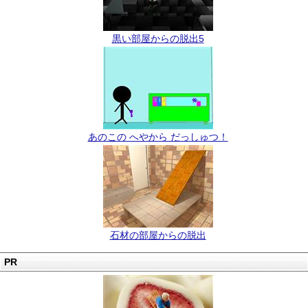
黒い部屋からの脱出5
あのこの へやから だっしゅつ！
石材の部屋からの脱出
PR