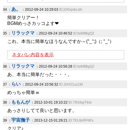
あ。
34 ：
：2012-09-24 10:29:03
ID:jOi5qxbLdA
簡単クリアー！
BGMめっさカッコよす❤
リラックマ
35 ：
：2012-09-24 10:46:52
ID:tsiMIt8gQ2
これ、本当に簡単なほうなんですか～(°_°;)（; °_°）
ネタバレ内容を表示
リラックマ
36 ：
：2012-09-24 10:56:28
ID:tsiMIt8gQ2
あ、本当に簡単だった・・・。
らい
37 ：
：2012-09-24 10:56:32
ID:JirH31uz1M
めっちゃ簡単ｗ
ももんが
38 ：
：2012-10-01 19:10:22
ID:78S/bgT4/w
あっさりしてて良いと思います。
宇宙撫子
39 ：
：2013-12-15 01:29:21
ID:TEUtoRPdFs
クリア♪