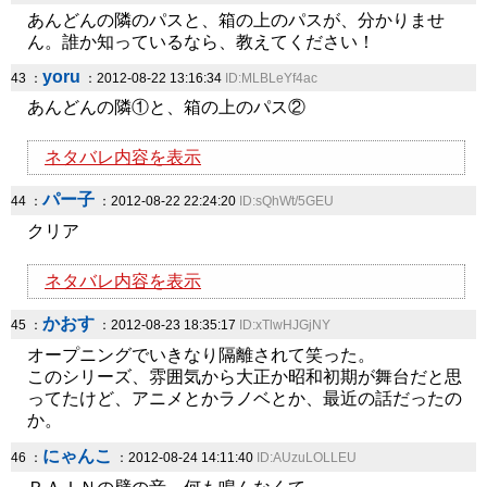
あんどんの隣のパスと、箱の上のパスが、分かりませ
ん。誰か知っているなら、教えてください！
yoru
43 ：
：2012-08-22 13:16:34
ID:MLBLeYf4ac
あんどんの隣①と、箱の上のパス②
ネタバレ内容を表示
パー子
44 ：
：2012-08-22 22:24:20
ID:sQhWt/5GEU
クリア
ネタバレ内容を表示
かおす
45 ：
：2012-08-23 18:35:17
ID:xTlwHJGjNY
オープニングでいきなり隔離されて笑った。
このシリーズ、雰囲気から大正か昭和初期が舞台だと思
ってたけど、アニメとかラノベとか、最近の話だったの
か。
にゃんこ
46 ：
：2012-08-24 14:11:40
ID:AUzuLOLLEU