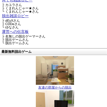
何でも雑談ロビー
├ カユラさん
├ くまれんじゃー★さん
└ くまれんじゃー★さん
脱出雑談ロビー
├ dEyXさん
├ CDDeさん
└ ゆなさん
運営への伝言板
├ 名無しの脱出ゲーマーさん
├ 脱出ゲームさん
└ 脱出ゲームさん
最新無料脱出ゲーム
友達の部屋からの脱出