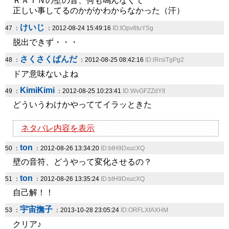
ＲＡＩＮの壁の音、何も鳴んなくて
正しい事してるのかがかわからなかった（汗）
けいじ
47 ：
：2012-08-24 15:49:16
ID:tOpv8tuYSg
脱出できず・・・
さくさくぱんだ
48 ：
：2012-08-25 08:42:16
ID:lRrsiTgPg2
ドア意味ないよね
KimiKimi
49 ：
：2012-08-25 10:23:41
ID:WvGFZZdYII
どういうわけかやっててイラッときた
ネタバレ内容を表示
ton
50 ：
：2012-08-26 13:34:20
ID:btH9DxucXQ
壁の音符、どうやって変化させるの？
ton
51 ：
：2012-08-26 13:35:24
ID:btH9DxucXQ
自己解！！
宇宙撫子
53 ：
：2013-10-28 23:05:24
ID:ORFLXfAXHM
クリア♪