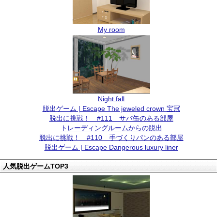
My room
Night fall
脱出ゲーム | Escape The jeweled crown 宝冠
脱出に挑戦！ #111 サバ缶のある部屋
トレーディングルームからの脱出
脱出に挑戦！ #110 手づくりパンのある部屋
脱出ゲーム | Escape Dangerous luxury liner
人気脱出ゲームTOP3