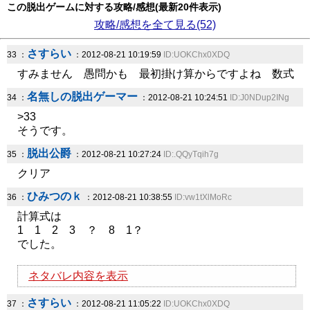
この脱出ゲームに対する攻略/感想(最新20件表示)
攻略/感想を全て見る(52)
さすらい
33 ：
：2012-08-21 10:19:59
ID:UOKChx0XDQ
すみません 愚問かも 最初掛け算からですよね 数式
名無しの脱出ゲーマー
34 ：
：2012-08-21 10:24:51
ID:J0NDup2INg
>33
そうです。
脱出公爵
35 ：
：2012-08-21 10:27:24
ID:.QQyTqih7g
クリア
ひみつのｋ
36 ：
：2012-08-21 10:38:55
ID:vw1tXlMoRc
計算式は
1 1 2 3 ？ 8 1？
でした。
ネタバレ内容を表示
さすらい
37 ：
：2012-08-21 11:05:22
ID:UOKChx0XDQ