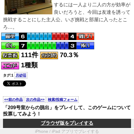
するには一人より二人の方が効率が
良いだろうと、今回は友達を誘って
挑戦することにした主人公。いざ挑戦と部屋に入ったとこ
ろ…。
111件
70.3％
1種類
タグ:1
月砂荘
<<前の作品
次の作品>>
検索/投稿フォーム
「209号室からの脱出」をプレイして、このゲームについて
投票してみよう！
ブラウザ版をプレイする
iPhone / iPad アプリでプレイする