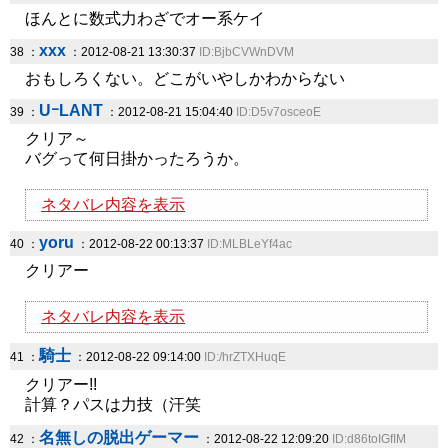
ほんとに数式力わざでオー系ケイ
xxx
38 ：
：2012-08-21 13:30:37
ID:BjbCVWnDVM
おもしろくない。どこがいやしかわからない
UｰLANT
39 ：
：2012-08-21 15:04:40
ID:D5v7osceoE
クリア～
バグって何日掛かったろうか。
ネタバレ内容を表示
yoru
40 ：
：2012-08-22 00:13:37
ID:MLBLeYf4ac
クリアー
ネタバレ内容を表示
騎士
41 ：
：2012-08-22 09:14:00
ID:/hrZTXHuqE
クリアー!!
計算？パスは力技（汗笑
名無しの脱出ゲーマー
42 ：
：2012-08-22 12:09:20
ID:d86toIGfIM