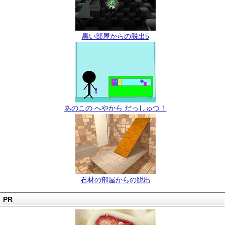
黒い部屋からの脱出5
あのこの へやから だっしゅつ！
石材の部屋からの脱出
PR