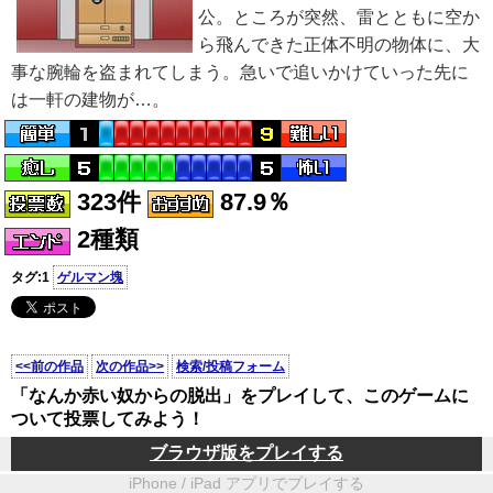
公。ところが突然、雷とともに空か
ら飛んできた正体不明の物体に、大
事な腕輪を盗まれてしまう。急いで追いかけていった先に
は一軒の建物が…。
323件
87.9％
2種類
タグ:1
ゲルマン塊
<<前の作品
次の作品>>
検索/投稿フォーム
「なんか赤い奴からの脱出」をプレイして、このゲームに
ついて投票してみよう！
ブラウザ版をプレイする
iPhone / iPad アプリでプレイする