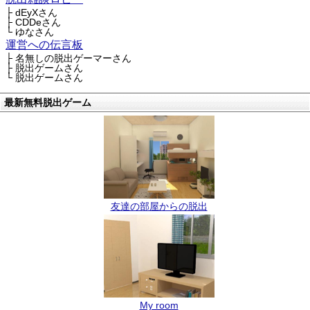
├ dEyXさん
├ CDDeさん
└ ゆなさん
運営への伝言板
├ 名無しの脱出ゲーマーさん
├ 脱出ゲームさん
└ 脱出ゲームさん
最新無料脱出ゲーム
友達の部屋からの脱出
My room