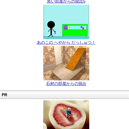
黒い部屋からの脱出5
あのこの へやから だっしゅつ！
石材の部屋からの脱出
PR