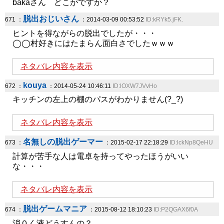
bakaさん どこがですか？
脱出おじいさん
671 ：
：2014-03-09 00:53:52
ID:kRYk5.jFK.
ヒントを得ながらの脱出でしたが・・・
◯◯村好きにはたまらん面白さでしたｗｗｗ
ネタバレ内容を表示
kouya
672 ：
：2014-05-24 10:46:11
ID:lOXW7JVvHo
キッチンの左上の棚のパスがわかりません(?_?)
ネタバレ内容を表示
名無しの脱出ゲーマー
673 ：
：2015-02-17 22:18:29
ID:lckNp8QeHU
計算が苦手な人は電卓を持ってやったほうがいい
な・・・
ネタバレ内容を表示
脱出ゲームマニア
674 ：
：2015-08-12 18:10:23
ID:P2QGAX6f0A
消０く液どうすんの？