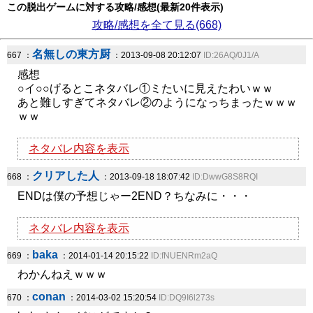
この脱出ゲームに対する攻略/感想(最新20件表示)
攻略/感想を全て見る(668)
名無しの東方厨
667 ：
：2013-09-08 20:12:07
ID:26AQ/0J1/A
感想
○イ○○げるとこネタバレ①ミたいに見えたわいｗｗ
あと難しすぎてネタバレ②のようになっちまったｗｗｗ
ｗｗ
ネタバレ内容を表示
クリアした人
668 ：
：2013-09-18 18:07:42
ID:DwwG8S8RQI
ENDは僕の予想じゃー2END？ちなみに・・・
ネタバレ内容を表示
baka
669 ：
：2014-01-14 20:15:22
ID:fNUENRm2aQ
わかんねえｗｗｗ
conan
670 ：
：2014-03-02 15:20:54
ID:DQ9I6l273s