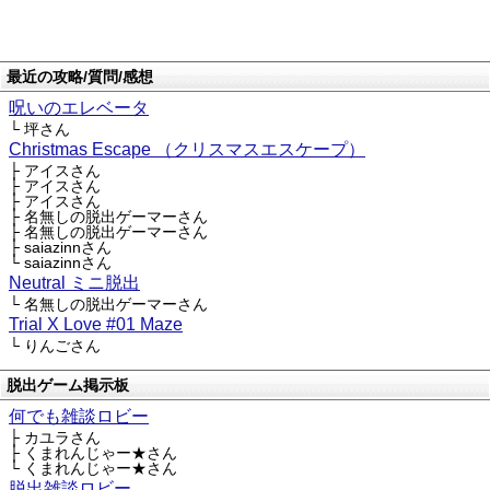
最近の攻略/質問/感想
呪いのエレベータ
└ 坪さん
Christmas Escape （クリスマスエスケープ）
├ アイスさん
├ アイスさん
├ アイスさん
├ 名無しの脱出ゲーマーさん
├ 名無しの脱出ゲーマーさん
├ saiazinnさん
└ saiazinnさん
Neutral ミニ脱出
└ 名無しの脱出ゲーマーさん
Trial X Love #01 Maze
└ りんごさん
脱出ゲーム掲示板
何でも雑談ロビー
├ カユラさん
├ くまれんじゃー★さん
└ くまれんじゃー★さん
脱出雑談ロビー