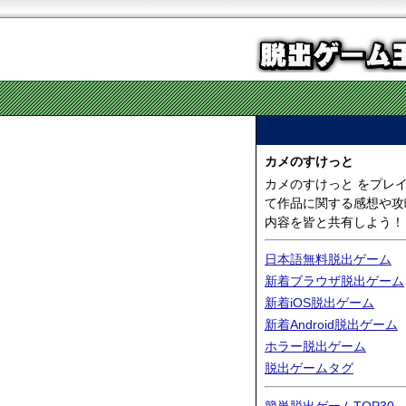
カメのすけっと
カメのすけっと をプレ
て作品に関する感想や攻
内容を皆と共有しよう！
日本語無料脱出ゲーム
新着ブラウザ脱出ゲーム
新着iOS脱出ゲーム
新着Android脱出ゲーム
ホラー脱出ゲーム
脱出ゲームタグ