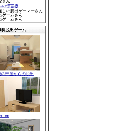
なさん
への伝言板
名無しの脱出ゲーマーさん
脱出ゲームさん
脱出ゲームさん
無料脱出ゲーム
達の部屋からの脱出
room