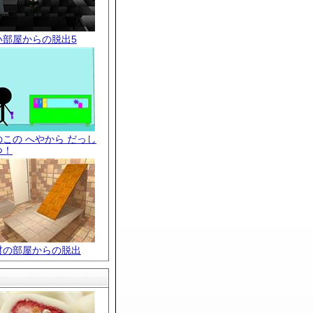
い部屋からの脱出5
のこの へやから だっし
つ！
材の部屋からの脱出