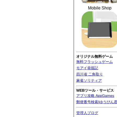
Mobile Shop
オリジナル無料ゲーム
無料フラッシュゲーム
モアイ発掘記
四川省 二角取り
麻雀ソリティア
WEBツール・サービス
アプリ攻略 AppGames
郵便番号検索|ゆうびん
管理人ブログ