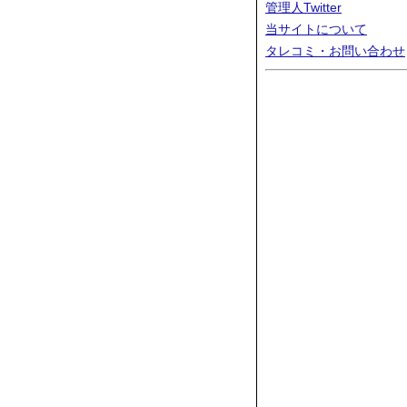
管理人Twitter
当サイトについて
タレコミ・お問い合わせ