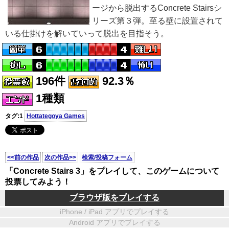
ージから脱出するConcrete Stairsシ
リーズ第３弾。至る壁に設置されて
いる仕掛けを解いていって脱出を目指そう。
196件
92.3％
1種類
タグ:1
Hottategoya Games
<<前の作品
次の作品>>
検索/投稿フォーム
「Concrete Stairs 3」をプレイして、このゲームについて
投票してみよう！
ブラウザ版をプレイする
iPhone / iPad アプリでプレイする
Android アプリでプレイする