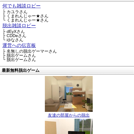
何でも雑談ロビー
├ カユラさん
├ くまれんじゃー★さん
└ くまれんじゃー★さん
脱出雑談ロビー
├ dEyXさん
├ CDDeさん
└ ゆなさん
運営への伝言板
├ 名無しの脱出ゲーマーさん
├ 脱出ゲームさん
└ 脱出ゲームさん
最新無料脱出ゲーム
友達の部屋からの脱出