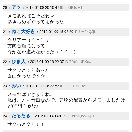
アツ
20 ：
：2012-01-08 20:10:47
ID:hcGBTstHTI
メモあればこそだわｗ
あきらめずやってよかった
ねこ大好き
21 ：
：2012-01-09 15:02:20
ID:6rAErlQJjk
クリアー（＾＾）ｖ
方向音痴になって
なかなか進めなかった（＾＾；）
ひま人
22 ：
：2012-01-09 18:22:37
ID:TRcJeUBXcw
サクッとくりあ～♪
面白かったです☆
みい
23 ：
：2012-01-11 16:22:53
ID:F9qiBTSdDw
メモればできますね。
私は、方向音痴なので、建物の配置からメモしましたけ
ど( *´艸｀)ｸｽｯ♪
たるたる
24 ：
：2012-01-14 14:19:50
ID:B9iQosUlgU
サクっとクリア！