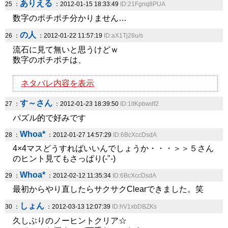
ありえる
25 ：
：2012-01-15 18:33:49
ID:21Fgnq8PUA
数字のポチポチ分かりません…
の人
26 ：
：2012-01-22 11:57:19
ID:aX1Tj28u/s
流石に見て無いと思うけどｗ
数字のポチポチは、
ネタバレ内容を表示
す～さん
27 ：
：2012-01-23 18:39:50
ID:1ltKpbwdf2
パズル的で好みです
Whoa*
28 ：
：2012-01-27 14:57:29
ID:6BcXccDsdA
4×4マスどうすればいいんでしょうか・・・＞＞５さん
のヒント見てもさっぱり(-"-)
Whoa*
29 ：
：2012-02-12 11:35:34
ID:6BcXccDsdA
最初からやり直したらサクサクClearできました。笑
しょん
30 ：
：2012-03-13 12:07:39
ID:hV1xbDBZKs
久しぶりのノーヒントクリア☆