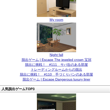
My room
Night fall
脱出ゲーム | Escape The jeweled crown 宝冠
脱出に挑戦！ #111 サバ缶のある部屋
トレーディングルームからの脱出
脱出に挑戦！ #110 手づくりパンのある部屋
脱出ゲーム | Escape Dangerous luxury liner
人気脱出ゲームTOP3