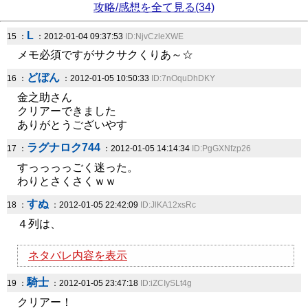
攻略/感想を全て見る(34)
L
15 ：
：2012-01-04 09:37:53
ID:NjvCzleXWE
メモ必須ですがサクサクくりあ～☆
どぼん
16 ：
：2012-01-05 10:50:33
ID:7nOquDhDKY
金之助さん
クリアーできました
ありがとうございやす
ラグナロク744
17 ：
：2012-01-05 14:14:34
ID:PgGXNfzp26
すっっっっごく迷った。
わりとさくさくｗｗ
すぬ
18 ：
：2012-01-05 22:42:09
ID:JlKA12xsRc
４列は、
ネタバレ内容を表示
騎士
19 ：
：2012-01-05 23:47:18
ID:iZCIySLt4g
クリアー！