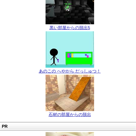
黒い部屋からの脱出5
あのこの へやから だっしゅつ！
石材の部屋からの脱出
PR