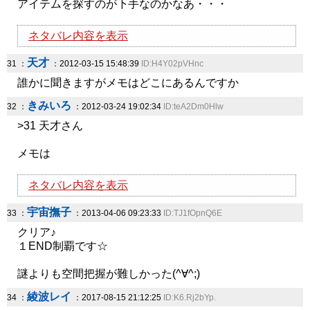
アイテムを探すのが下手なのかなあ・・・
ネタバレ内容を表示
天才
31 ：
：2012-03-15 15:48:39
ID:H4Y02pVHnc
誰かに聞きますがメモはどこにあるんですか
きみいろ
32 ：
：2012-03-24 19:02:34
ID:teA2Dm0Hlw
>31 天才さん
メモは
ネタバレ内容を表示
宇宙撫子
33 ：
：2013-04-06 09:23:33
ID:TJ1fOpnQ6E
クリア♪
１END制覇です☆
謎よりも空間把握が難しかった(^∀^;)
綾波レイ
34 ：
：2017-08-15 21:12:25
ID:K6.Rj2bYp.