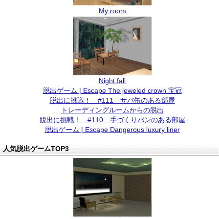
My room
Night fall
脱出ゲーム | Escape The jeweled crown 宝冠
脱出に挑戦！ #111 サバ缶のある部屋
トレーディングルームからの脱出
脱出に挑戦！ #110 手づくりパンのある部屋
脱出ゲーム | Escape Dangerous luxury liner
人気脱出ゲームTOP3