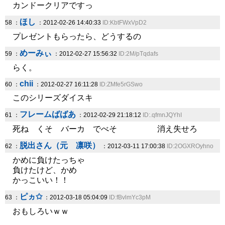
カンドークリアですっ
ほし
58 ：
：2012-02-26 14:40:33
ID:KbtFWxVpD2
プレゼントもらったら、どうするの
めーみぃ
59 ：
：2012-02-27 15:56:32
ID:2M/pTqdafs
らく。
chii
60 ：
：2012-02-27 16:11:28
ID:ZMfe5rGSwo
このシリーズダイスキ
フレームばばあ
61 ：
：2012-02-29 21:18:12
ID:.qfmnJQYhI
死ね くそ バーカ でべそ 消え失せろ
脱出さん（元 凛咲）
62 ：
：2012-03-11 17:00:38
ID:2OGXROyhno
かめに負けたっちゃ
負けたけど、かめ
かっこいい！！
ピヵ✩
63 ：
：2012-03-18 05:04:09
ID:fBvlmYc3pM
おもしろいｗｗ