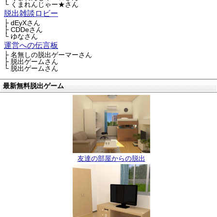
└ くまれんじゃー★さん
脱出雑談ロビー
├ dEyXさん
├ CDDeさん
└ ゆなさん
運営への伝言板
├ 名無しの脱出ゲーマーさん
├ 脱出ゲームさん
└ 脱出ゲームさん
最新無料脱出ゲーム
友達の部屋からの脱出