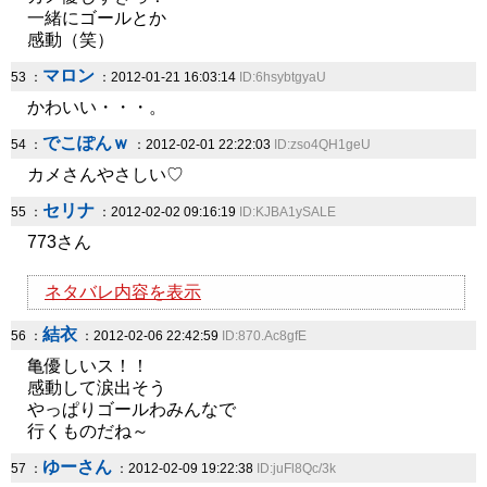
一緒にゴールとか
感動（笑）
マロン
53 ：
：2012-01-21 16:03:14
ID:6hsybtgyaU
かわいい・・・。
でこぽんｗ
54 ：
：2012-02-01 22:22:03
ID:zso4QH1geU
カメさんやさしい♡
セリナ
55 ：
：2012-02-02 09:16:19
ID:KJBA1ySALE
773さん
ネタバレ内容を表示
結衣
56 ：
：2012-02-06 22:42:59
ID:870.Ac8gfE
亀優しいス！！
感動して涙出そう
やっぱりゴールわみんなで
行くものだね～
ゆーさん
57 ：
：2012-02-09 19:22:38
ID:juFl8Qc/3k