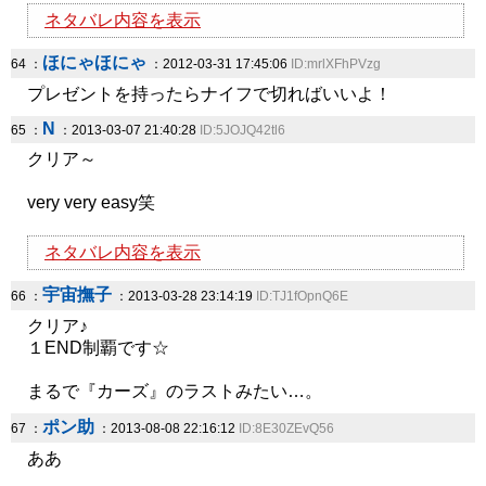
ネタバレ内容を表示
ほにゃほにゃ
64 ：
：2012-03-31 17:45:06
ID:mrlXFhPVzg
プレゼントを持ったらナイフで切ればいいよ！
N
65 ：
：2013-03-07 21:40:28
ID:5JOJQ42tl6
クリア～
very very easy笑
ネタバレ内容を表示
宇宙撫子
66 ：
：2013-03-28 23:14:19
ID:TJ1fOpnQ6E
クリア♪
１END制覇です☆
まるで『カーズ』のラストみたい…。
ポン助
67 ：
：2013-08-08 22:16:12
ID:8E30ZEvQ56
ああ