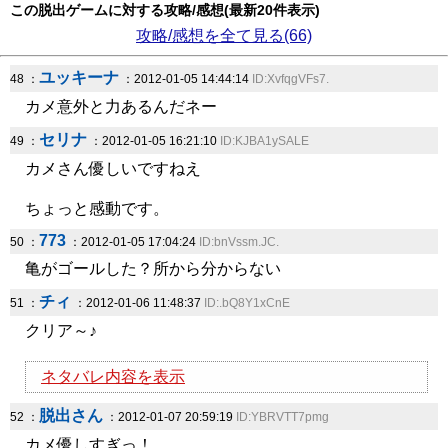
この脱出ゲームに対する攻略/感想(最新20件表示)
攻略/感想を全て見る(66)
ユッキーナ
48 ：
：2012-01-05 14:44:14
ID:XvfqgVFs7.
カメ意外と力あるんだネー
セリナ
49 ：
：2012-01-05 16:21:10
ID:KJBA1ySALE
カメさん優しいですねえ
ちょっと感動です。
773
50 ：
：2012-01-05 17:04:24
ID:bnVssm.JC.
亀がゴールした？所から分からない
チィ
51 ：
：2012-01-06 11:48:37
ID:.bQ8Y1xCnE
クリア～♪
ネタバレ内容を表示
脱出さん
52 ：
：2012-01-07 20:59:19
ID:YBRVTT7pmg
カメ優しすぎっ！