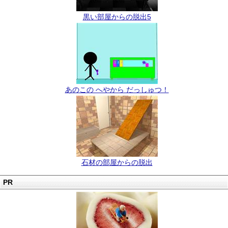
黒い部屋からの脱出5
あのこの へやから だっしゅつ！
石材の部屋からの脱出
PR