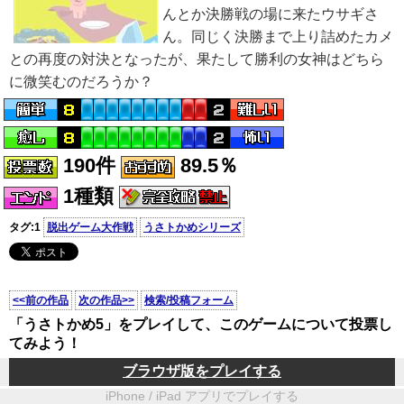
んとか決勝戦の場に来たウサギさ
ん。同じく決勝まで上り詰めたカメ
との再度の対決となったが、果たして勝利の女神はどちら
に微笑むのだろうか？
190件
89.5％
1種類
タグ:1
脱出ゲーム大作戦
うさトかめシリーズ
<<前の作品
次の作品>>
検索/投稿フォーム
「うさトかめ5」をプレイして、このゲームについて投票し
てみよう！
ブラウザ版をプレイする
iPhone / iPad アプリでプレイする