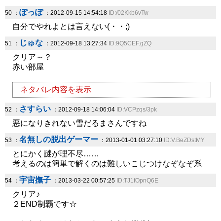
ぽっぽ
50 ：
：2012-09-15 14:54:18
ID:/02Kkb6vTw
自分でやれよとは言えない(・・;)
じゅな
51 ：
：2012-09-18 13:27:34
ID:9Q5CEF.gZQ
クリア～？
赤い部屋
ネタバレ内容を表示
さすらい
52 ：
：2012-09-18 14:06:04
ID:VCPzqs/3pk
悪になりきれない雪だるまさんですね
名無しの脱出ゲーマー
53 ：
：2013-01-01 03:27:10
ID:V.BeZDstMY
とにかく謎が理不尽……
考えるのは簡単で解くのは難しいこじつけなぞなぞ系
宇宙撫子
54 ：
：2013-03-22 00:57:25
ID:TJ1fOpnQ6E
クリア♪
２END制覇です☆