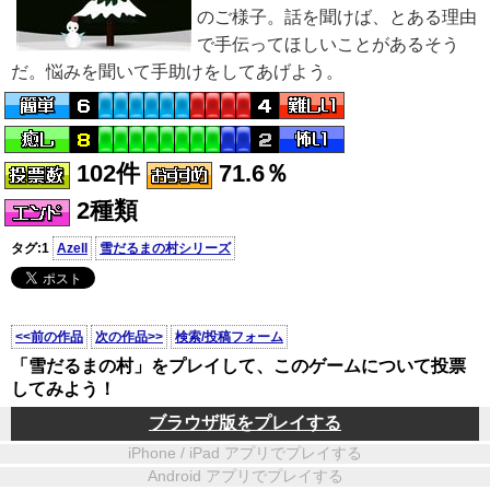
のご様子。話を聞けば、とある理由
で手伝ってほしいことがあるそう
だ。悩みを聞いて手助けをしてあげよう。
102件
71.6％
2種類
タグ:1
Azell
雪だるまの村シリーズ
<<前の作品
次の作品>>
検索/投稿フォーム
「雪だるまの村」をプレイして、このゲームについて投票
してみよう！
ブラウザ版をプレイする
iPhone / iPad アプリでプレイする
Android アプリでプレイする