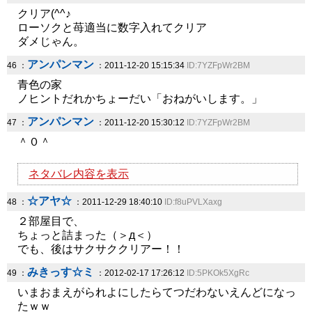
クリア(^^♪
ローソクと苺適当に数字入れてクリア
ダメじゃん。
アンパンマン
46 ：
：2011-12-20 15:15:34
ID:7YZFpWr2BM
青色の家
ノヒントだれかちょーだい「おねがいします。」
アンパンマン
47 ：
：2011-12-20 15:30:12
ID:7YZFpWr2BM
＾０＾
ネタバレ内容を表示
☆アヤ☆
48 ：
：2011-12-29 18:40:10
ID:f8uPVLXaxg
２部屋目で、
ちょっと詰まった（＞д＜）
でも、後はサクサククリアー！！
みきっす☆ミ
49 ：
：2012-02-17 17:26:12
ID:5PKOk5XgRc
いまおまえがられよにしたらてつだわないえんどになっ
たｗｗ