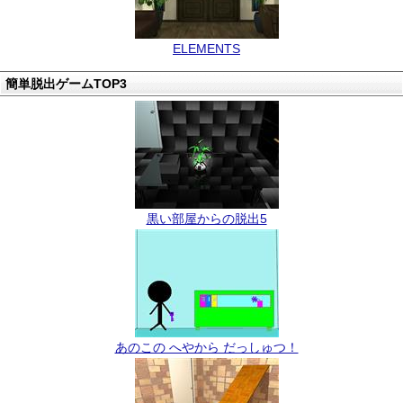
ELEMENTS
簡単脱出ゲームTOP3
黒い部屋からの脱出5
あのこの へやから だっしゅつ！