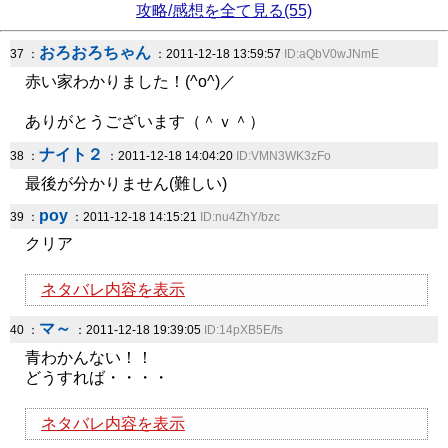
攻略/感想を全て見る(55)
おろおろちゃん
37 ：
：2011-12-18 13:59:57
ID:aQbV0wJNmE
赤い家わかりました！(^o^)／
ありがとうございます（＾ｖ＾）
ナイト２
38 ：
：2011-12-18 14:04:20
ID:VMN3WK3zFo
最後が分かりません(難しい)
poy
39 ：
：2011-12-18 14:15:21
ID:nu4ZhY/bzc
クリア
ネタバレ内容を表示
マ～
40 ：
：2011-12-18 19:39:05
ID:14pXB5E/fs
青わかんない！！
どうすれば・・・・
ネタバレ内容を表示