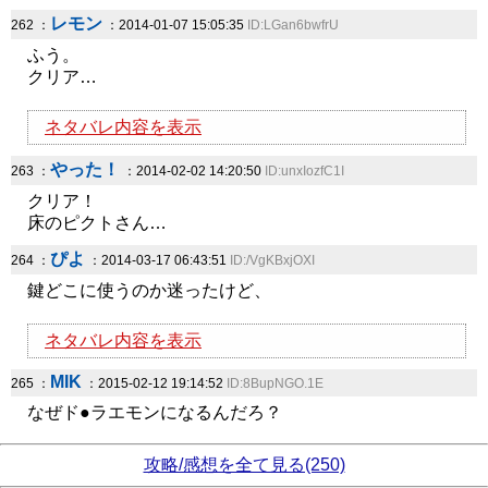
レモン
262 ：
：2014-01-07 15:05:35
ID:LGan6bwfrU
ふう。
クリア…
ネタバレ内容を表示
やった！
263 ：
：2014-02-02 14:20:50
ID:unxIozfC1I
クリア！
床のピクトさん…
ぴよ
264 ：
：2014-03-17 06:43:51
ID:/VgKBxjOXI
鍵どこに使うのか迷ったけど、
ネタバレ内容を表示
MIK
265 ：
：2015-02-12 19:14:52
ID:8BupNGO.1E
なぜド●ラエモンになるんだろ？
攻略/感想を全て見る(250)