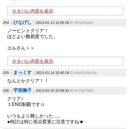
ネタバレ内容を表示
ひなげし
254 ：
：2013-01-12 12:05:28
ID:ifXGmRgpIo
ノーヒントクリア！
ほどよい難易度でした。
エルさん＞＞
ネタバレ内容を表示
まっくす
255 ：
：2013-01-14 10:40:16
ID:dNeENAkhSw
なんとかクリア！！
宇宙撫子
256 ：
：2013-02-25 23:58:32
ID:KeTntkTBBs
クリア♪
１END制覇です☆
いつもより難しかった…。
●時計は特に視点変更に注意ですね★