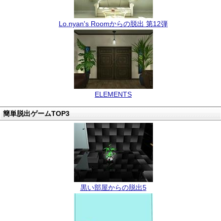
Lo.nyan's Roomからの脱出 第12弾
ELEMENTS
簡単脱出ゲームTOP3
黒い部屋からの脱出5