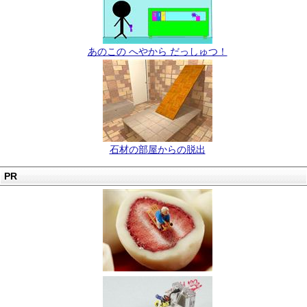
あのこの へやから だっしゅつ！
石材の部屋からの脱出
PR