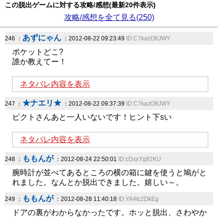
この脱出ゲームに対する攻略/感想(最新20件表示)
攻略/感想を全て見る(250)
あずにゃん
246 ：
：2012-08-22 09:23:49
ID:C7kazO8JWY
ポケットどこ?
誰か教えてー！
ネタバレ内容を表示
★ナエリ★
247 ：
：2012-08-22 09:37:39
ID:C7kazO8JWY
ピクトさんあと一人いないです！ヒント下sい
ネタバレ内容を表示
ももんが
248 ：
：2012-08-24 22:50:01
ID:cDsxYg82KU
腕時計が並べてあるところの横の箱に鍵を使うと鳩がと
れました。なんとか脱出できました。嬉しい～。
ももんが
249 ：
：2012-08-28 11:40:18
ID:YA4tc2DkEg
ドアの裏がわからなかったです。ホッと脱出、さわやか