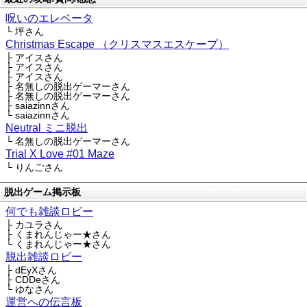
呪いのエレベータ
└ 坪さん
Christmas Escape （クリスマスエスケープ）
├ アイスさん
├ アイスさん
├ アイスさん
├ 名無しの脱出ゲーマーさん
├ 名無しの脱出ゲーマーさん
├ saiazinnさん
└ saiazinnさん
Neutral ミニ脱出
└ 名無しの脱出ゲーマーさん
Trial X Love #01 Maze
└ りんごさん
脱出ゲーム掲示板
何でも雑談ロビー
├ カユラさん
├ くまれんじゃー★さん
└ くまれんじゃー★さん
脱出雑談ロビー
├ dEyXさん
├ CDDeさん
└ ゆなさん
運営への伝言板