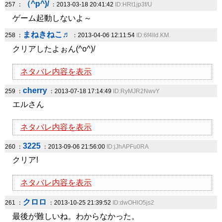
（^p^)/
257 ：
：2013-03-18 20:41:42
ID:HRt1jp3f/U
ゲーム起動しないよ～
まねきねこ♬
258 ：
：2013-04-06 12:11:54
ID:6f4lld.KM.
クリアしたよぉん(^o^)/
ネタバレ内容を表示
cherry
259 ：
：2013-07-18 17:14:49
ID:RyMJR2NwvY
エルさん
ネタバレ内容を表示
3225
260 ：
：2013-09-06 21:56:00
ID:jJhAPFu0RA
クリア!
ネタバレ内容を表示
クロロ
261 ：
：2013-10-25 21:39:52
ID:dwOHlO5js2
最後が難しいね。わからなかった。