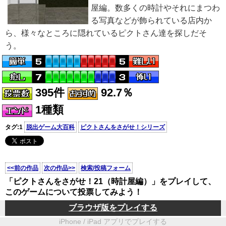
屋編。数多くの時計やそれにまつわ
る写真などが飾られている店内か
ら、様々なところに隠れているピクトさん達を探しだそ
う。
395件
92.7％
1種類
タグ:1
脱出ゲーム大百科
ピクトさんをさがせ！シリーズ
<<前の作品
次の作品>>
検索/投稿フォーム
「ピクトさんをさがせ！21（時計屋編）」をプレイして、
このゲームについて投票してみよう！
ブラウザ版をプレイする
iPhone / iPad アプリでプレイする