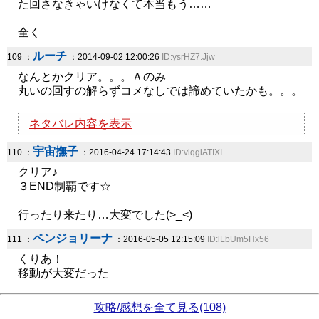
た回さなきゃいけなくて本当もう……
全く
ルーチ
109 ：
：2014-09-02 12:00:26
ID:ysrHZ7.Jjw
なんとかクリア。。。Ａのみ
丸いの回すの解らずコメなしでは諦めていたかも。。。
ネタバレ内容を表示
宇宙撫子
110 ：
：2016-04-24 17:14:43
ID:viqgiATIXI
クリア♪
３END制覇です☆
行ったり来たり…大変でした(>_<)
ペンジョリーナ
111 ：
：2016-05-05 12:15:09
ID:lLbUm5Hx56
くりあ！
移動が大変だった
攻略/感想を全て見る(108)