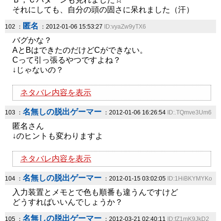
それにしても、自分の頭の固さに呆れました（汗）
匿名
102 ：
：2012-01-06 15:53:27
ID:vyaZw9yTX6
バグかな？
AとBはできたのだけどCができない。
Cって引っ張るやつですよね？
↓じゃないの？
ネタバレ内容を表示
名無しの脱出ゲーマー
103 ：
：2012-01-06 16:26:54
ID:.TQmve3Um6
匿名さん
↓のヒントも変わりますよ
ネタバレ内容を表示
名無しの脱出ゲーマー
104 ：
：2012-01-15 03:02:05
ID:1HiBKYMYKo
入力装置とメモとで色も順番も違うんですけど
どうすればいいんでしょうか？
名無しの脱出ゲーマー
105 ：
：2012-03-21 02:40:11
ID:fZ1mK9JkD2