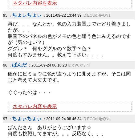
ネタバレ内容を表示
ちょぃちょぃ
95 ：
：2011-09-22 13:44:39
ID:ECGdHjyQNs
再び。。。なんとか、色の入力装置までたどり着きまし
たが。。。
装置下のパネルの色がメモの色と違う色にみえるのです
が（気のせい？）
ググル？ 何をググルの？数字？色？
何度もすみません。。教えて下さい。。。。
ぱんだ
96 ：
：2011-09-24 06:10:23
ID:gVCxf.3lhI
確かにビミョウに色が違うように見えますが、そこは同
じと考えて大丈夫です。
ぐぐったのは・・・
ネタバレ内容を表示
ちょぃちょぃ
97 ：
：2011-09-24 08:46:34
ID:ECGdHjyQNs
ぱんださん ありがとうございます☆
何度も挑戦してますが。。。反応なく、、、