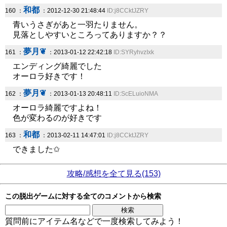
和都
160 ：
：2012-12-30 21:48:44
ID:j8CCktJZRY
青いうさぎがあと一羽たりません。
見落としやすいところってありますか？？
夢月❦
161 ：
：2013-01-12 22:42:18
ID:SYRyhvzIxk
エンディング綺麗でした
オーロラ好きです！
夢月❦
162 ：
：2013-01-13 20:48:11
ID:ScELuioNMA
オーロラ綺麗ですよね！
色が変わるのが好きです
和都
163 ：
：2013-02-11 14:47:01
ID:j8CCktJZRY
できました✩
攻略/感想を全て見る(153)
この脱出ゲームに対する全てのコメントから検索
質問前にアイテム名などで一度検索してみよう！