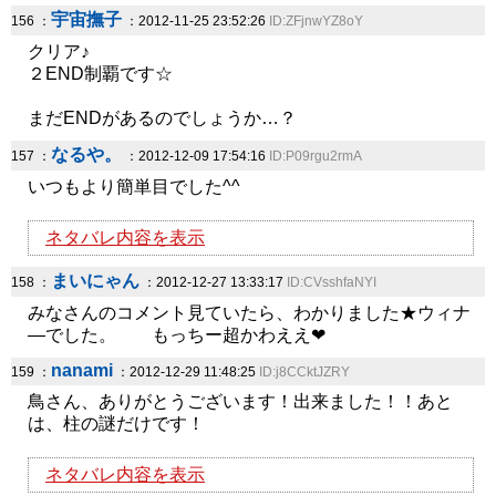
宇宙撫子
156 ：
：2012-11-25 23:52:26
ID:ZFjnwYZ8oY
クリア♪
２END制覇です☆
まだENDがあるのでしょうか…？
なるや。
157 ：
：2012-12-09 17:54:16
ID:P09rgu2rmA
いつもより簡単目でした^^
ネタバレ内容を表示
まいにゃん
158 ：
：2012-12-27 13:33:17
ID:CVsshfaNYI
みなさんのコメント見ていたら、わかりました★ウィナ
―でした。 もっちー超かわええ❤
nanami
159 ：
：2012-12-29 11:48:25
ID:j8CCktJZRY
鳥さん、ありがとうございます！出来ました！！あと
は、柱の謎だけです！
ネタバレ内容を表示