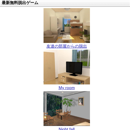
最新無料脱出ゲーム
友達の部屋からの脱出
My room
Night fall