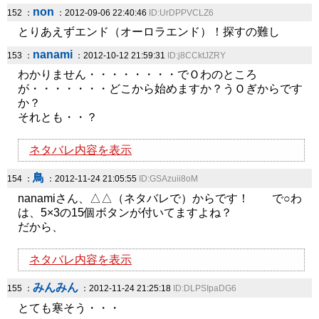
non
152 ：
：2012-09-06 22:40:46
ID:UrDPPVCLZ6
とりあえずエンド（オーロラエンド）！探すの難し
nanami
153 ：
：2012-10-12 21:59:31
ID:j8CCktJZRY
わかりません・・・・・・・・でＯわのところ
が・・・・・・・どこから始めますか？うＯぎからです
か？
それとも・・？
ネタバレ内容を表示
鳥
154 ：
：2012-11-24 21:05:55
ID:GSAzuii8oM
nanamiさん、△△（ネタバレで）からです！ で○わ
は、5×3の15個ボタンが付いてますよね？
だから、
ネタバレ内容を表示
みんみん
155 ：
：2012-11-24 21:25:18
ID:DLPSIpaDG6
とても寒そう・・・