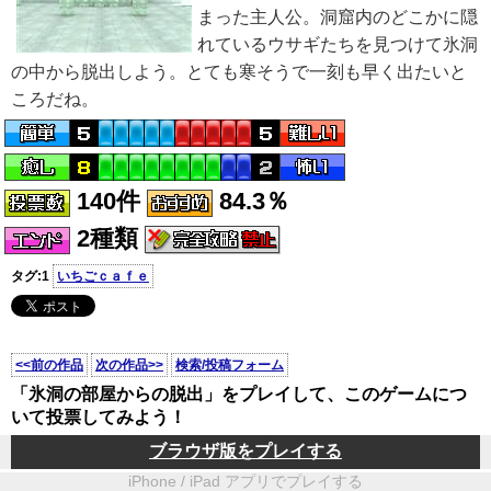
まった主人公。洞窟内のどこかに隠
れているウサギたちを見つけて氷洞
の中から脱出しよう。とても寒そうで一刻も早く出たいと
ころだね。
140件
84.3％
2種類
タグ:1
いちごｃａｆｅ
<<前の作品
次の作品>>
検索/投稿フォーム
「氷洞の部屋からの脱出」をプレイして、このゲームにつ
いて投票してみよう！
ブラウザ版をプレイする
iPhone / iPad アプリでプレイする