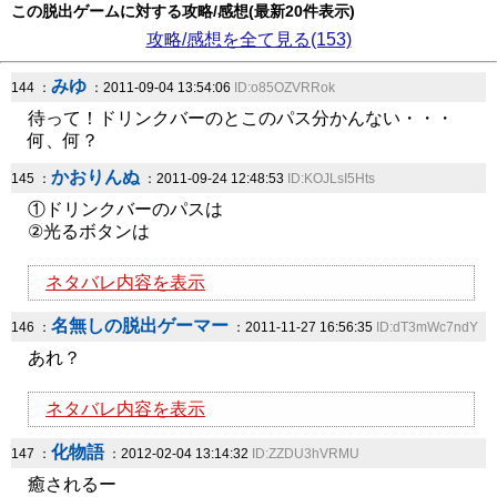
この脱出ゲームに対する攻略/感想(最新20件表示)
攻略/感想を全て見る(153)
みゆ
144 ：
：2011-09-04 13:54:06
ID:o85OZVRRok
待って！ドリンクバーのとこのパス分かんない・・・
何、何？
かおりんぬ
145 ：
：2011-09-24 12:48:53
ID:KOJLsI5Hts
①ドリンクバーのパスは
②光るボタンは
ネタバレ内容を表示
名無しの脱出ゲーマー
146 ：
：2011-11-27 16:56:35
ID:dT3mWc7ndY
あれ？
ネタバレ内容を表示
化物語
147 ：
：2012-02-04 13:14:32
ID:ZZDU3hVRMU
癒されるー