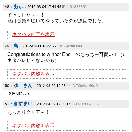
あぃ
148 ：
：2012-03-04 17:49:43
ID:fpS4SF8FS2
できました～！！
私は音楽を聴いてやっていたのが原因でした。
ネタバレ内容を表示
鳥
149 ：
：2012-03-11 16:44:22
ID:GSAzuii8oM
Congratulations to winner End のもっちー可愛い！（↓
ネタバレじゃないかも）
ネタバレ内容を表示
ゆーさん
150 ：
：2012-03-22 12:58:44
ID:T0mWaH6o.Y
２END～♪
きすまい
151 ：
：2012-04-07 17:03:16
ID:FVD3UNqbdw
あっさりクリア～！
ネタバレ内容を表示