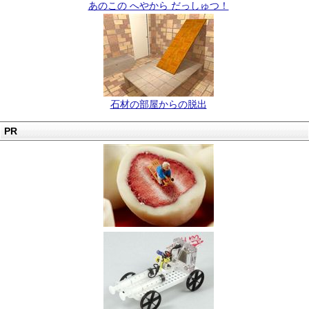
あのこの へやから だっしゅつ！
石材の部屋からの脱出
PR