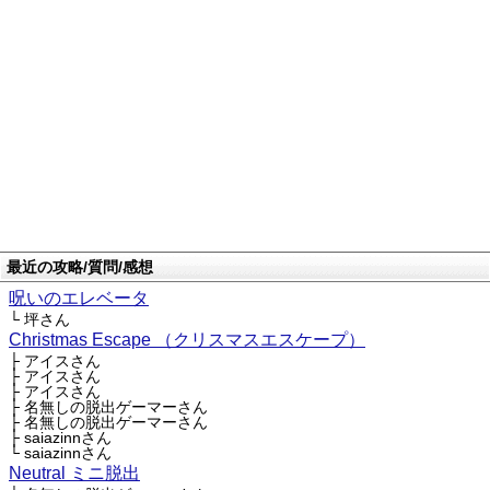
最近の攻略/質問/感想
呪いのエレベータ
└ 坪さん
Christmas Escape （クリスマスエスケープ）
├ アイスさん
├ アイスさん
├ アイスさん
├ 名無しの脱出ゲーマーさん
├ 名無しの脱出ゲーマーさん
├ saiazinnさん
└ saiazinnさん
Neutral ミニ脱出