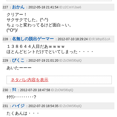
おかん
227 ：
：2012-05-18 21:41:54
ID:z2CmYiJse6
クリアー！
サクサクでした。(^-^)
ちょっと変わってるけど面白～い。
(^O^)/
名無しの脱出ゲーマー
228 ：
：2012-07-10 18:29:24
ID:R.WhpI51cA
１３８６４４人目だあｗｗｗｗ
ほとんどヒントだけでといてしまった・・・・
ぴくこ
229 ：
：2012-07-19 21:01:20
ID:ZcOWSf0qIQ
あいたーーー
ネタバレ内容を表示
ｸﾐ
230 ：
：2012-07-20 18:47:58
ID:ZcOWSf0qIQ
ﾀｸﾜﾝ･････････?
ハイジ
231 ：
：2012-07-20 18:54:35
ID:ZcOWSf0qIQ
たくあんは・・・