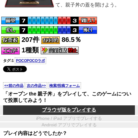
て、親子丼の蓋を開けよう。
207件
86.5％
1種類
タグ:1
POCOPOCOラボ
<<前の作品
次の作品>>
検索/投稿フォーム
「オープン the 親子丼」をプレイして、このゲームについ
て投票してみよう！
ブラウザ版をプレイする
iPhone / iPad アプリでプレイする
Android アプリでプレイする
プレイ内容はどうでしたか？