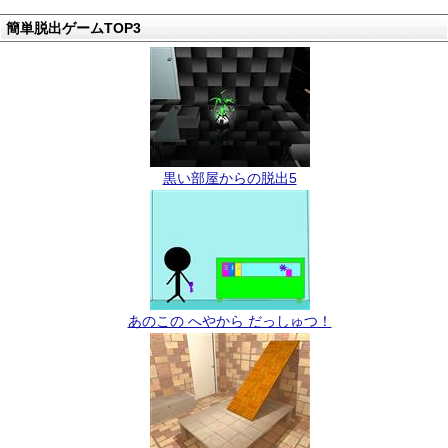
簡単脱出ゲームTOP3
黒い部屋からの脱出5
あのこの へやから だっしゅつ！