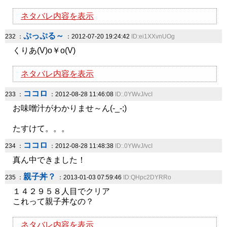
ネタバレ内容を表示
ぷっぷる～
232 ：
：2012-07-20 19:24:42
ID:ei1XXvnUOg
くりあ(V)o￥o(V)
ネタバレ内容を表示
ココロ
233 ：
：2012-08-28 11:46:08
ID:.0YWvJ/vcI
お味噌汁がわかりませ～ん(-_-;)
たすけて。。。
ココロ
234 ：
：2012-08-28 11:48:38
ID:.0YWvJ/vcI
真ん中できました！
親子丼？
235 ：
：2013-01-03 07:59:46
ID:QHpc2DYRRo
１４２９５８人目でクリア
これって親子丼なの？
ネタバレ内容を表示