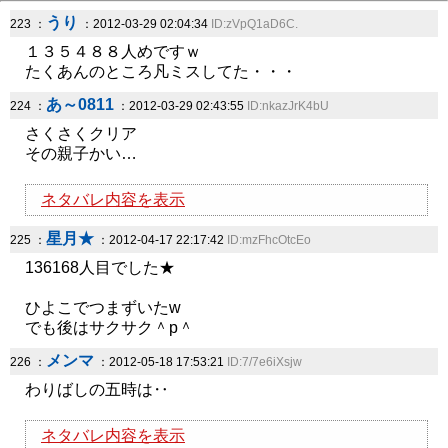
うり
223 ：
：2012-03-29 02:04:34
ID:zVpQ1aD6C.
１３５４８８人めですｗ
たくあんのところ凡ミスしてた・・・
あ～0811
224 ：
：2012-03-29 02:43:55
ID:nkazJrK4bU
さくさくクリア
その親子かい…
ネタバレ内容を表示
星月★
225 ：
：2012-04-17 22:17:42
ID:mzFhcOtcEo
136168人目でした★
ひよこでつまずいたw
でも後はサクサク＾p＾
メンマ
226 ：
：2012-05-18 17:53:21
ID:7/7e6iXsjw
わりばしの五時は‥
ネタバレ内容を表示