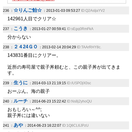
☆りんご飴☆
236 ：
：2013-01-03 09:53:27
ID:Q2AsIjaYV2
142961人目でクリア☆
こうき
237 ：
：2013-01-27 00:59:41
ID:sEgq0RmFkA
分からない
２４24ＧＯ
238 ：
：2013-02-14 20:04:29
ID:TAArRHY8c.
143831番目にクリアー。
近所の寿司屋で親子丼頼むと、この親子丼が出てきま
す。
生うに
239 ：
：2014-03-13 21:19:15
ID:/USPOjX0sc
おーぷん。海の親子
ルーチ
240 ：
：2014-06-23 15:22:42
ID:Ns8j2yhoQU
おもしろい～^^;
親子丼には違いない
あや
241 ：
：2014-06-23 16:22:07
ID:1Q8CL6JPzU