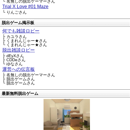
└ 名無しの脱出ゲーマーさん
Trial X Love #01 Maze
└ りんごさん
脱出ゲーム掲示板
何でも雑談ロビー
├ カユラさん
├ くまれんじゃー★さん
└ くまれんじゃー★さん
脱出雑談ロビー
├ dEyXさん
├ CDDeさん
└ ゆなさん
運営への伝言板
├ 名無しの脱出ゲーマーさん
├ 脱出ゲームさん
└ 脱出ゲームさん
最新無料脱出ゲーム