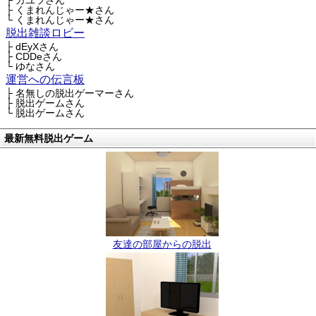
├ カユラさん
├ くまれんじゃー★さん
└ くまれんじゃー★さん
脱出雑談ロビー
├ dEyXさん
├ CDDeさん
└ ゆなさん
運営への伝言板
├ 名無しの脱出ゲーマーさん
├ 脱出ゲームさん
└ 脱出ゲームさん
最新無料脱出ゲーム
友達の部屋からの脱出