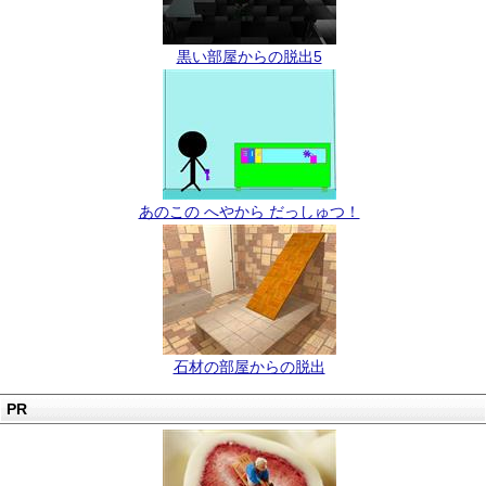
黒い部屋からの脱出5
あのこの へやから だっしゅつ！
石材の部屋からの脱出
PR