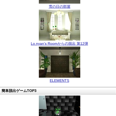
雪の日の部屋
Lo.nyan's Roomからの脱出 第12弾
ELEMENTS
簡単脱出ゲームTOP3