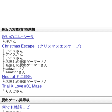
最近の攻略/質問/感想
呪いのエレベータ
└ 坪さん
Christmas Escape （クリスマスエスケープ）
├ アイスさん
├ アイスさん
├ アイスさん
├ 名無しの脱出ゲーマーさん
├ 名無しの脱出ゲーマーさん
├ saiazinnさん
└ saiazinnさん
Neutral ミニ脱出
└ 名無しの脱出ゲーマーさん
Trial X Love #01 Maze
└ りんごさん
脱出ゲーム掲示板
何でも雑談ロビー