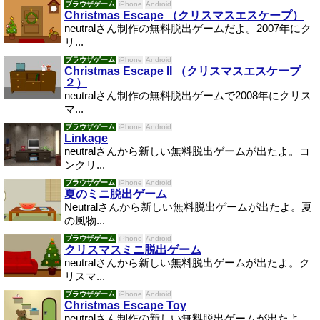
ブラウザゲーム
iPhone
Android
Christmas Escape （クリスマスエスケープ）
neutralさん制作の無料脱出ゲームだよ。2007年にク
リ...
ブラウザゲーム
iPhone
Android
Christmas Escape II （クリスマスエスケープ
２）
neutralさん制作の無料脱出ゲームで2008年にクリス
マ...
ブラウザゲーム
iPhone
Android
Linkage
neutralさんから新しい無料脱出ゲームが出たよ。コ
ンクリ...
ブラウザゲーム
iPhone
Android
夏のミニ脱出ゲーム
Neutralさんから新しい無料脱出ゲームが出たよ。夏
の風物...
ブラウザゲーム
iPhone
Android
クリスマスミニ脱出ゲーム
neutralさんから新しい無料脱出ゲームが出たよ。ク
リスマ...
ブラウザゲーム
iPhone
Android
Christmas Escape Toy
neutralさん制作の新しい無料脱出ゲームが出たよ。