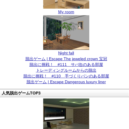
My room
Night fall
脱出ゲーム | Escape The jeweled crown 宝冠
脱出に挑戦！ #111 サバ缶のある部屋
トレーディングルームからの脱出
脱出に挑戦！ #110 手づくりパンのある部屋
脱出ゲーム | Escape Dangerous luxury liner
人気脱出ゲームTOP3