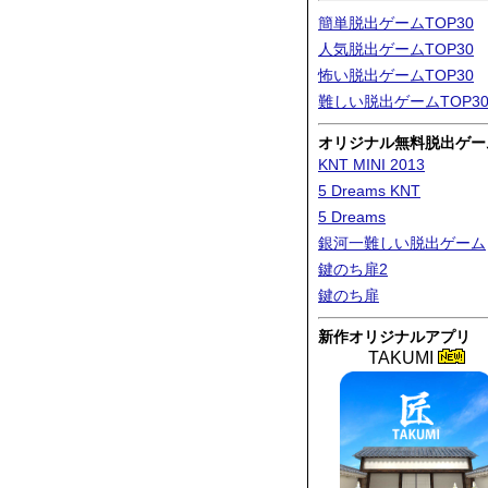
簡単脱出ゲームTOP30
人気脱出ゲームTOP30
怖い脱出ゲームTOP30
難しい脱出ゲームTOP3
オリジナル無料脱出ゲー
KNT MINI 2013
5 Dreams KNT
5 Dreams
銀河一難しい脱出ゲーム
鍵のち扉2
鍵のち扉
新作オリジナルアプリ
TAKUMI