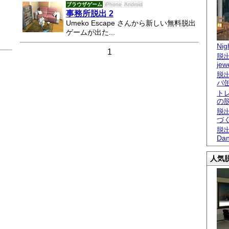
ブラウザゲーム
iPhone
Android
事務所脱出 2
Umeko Escape さんから新しい無料脱出
ゲームが出た...
Nigh
1
脱出
jew
脱
バ
ト
の
脱
づ
脱出
Dan
人気脱