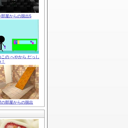
い部屋からの脱出5
のこの へやから だっし
つ！
材の部屋からの脱出