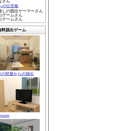
なさん
への伝言板
名無しの脱出ゲーマーさん
脱出ゲームさん
脱出ゲームさん
無料脱出ゲーム
達の部屋からの脱出
room