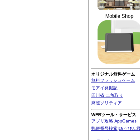
Mobile Shop
オリジナル無料ゲーム
無料フラッシュゲーム
モアイ発掘記
四川省 二角取り
麻雀ソリティア
WEBツール・サービス
アプリ攻略 AppGames
郵便番号検索|ゆうびん