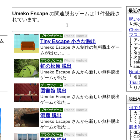
最近の
Umeko Escape
の関連脱出ゲームは11件登録さ
呪い
れています。
└ 坪
1
0
Chri
マス
ブラウザゲーム
iPhone
Android
├ 
ム
Tiny Escape 小さな脱出
├ 
Umeko Escape さん制作の無料脱出ゲー
├ 
ムが出たよ。...
├ 
├ 
ブラウザゲーム
iPhone
Android
├ sa
虹の松原 脱出
└ sa
Neu
Umeko Escape さんから新しい無料脱出
└ 
ゲームが出た...
Trial
ブラウザゲーム
iPhone
Android
└ 
図書館 脱出
Umeko Escape さんから新しい無料脱出
脱出
ゲームが出た...
何で
ブラウザゲーム
iPhone
Android
├ 
洞窟 脱出
├ 
Umeko Escape さんから新しい無料脱出
└ 
ゲームが出た...
脱出
├ d
ブラウザゲーム
iPhone
Android
├ C