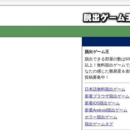
脱出ゲーム王
脱出できる部屋の数は50
以上！無料脱出ゲームで
なたの感じた難易度＆攻
投稿募集中！
日本語無料脱出ゲーム
新着ブラウザ脱出ゲーム
新着iOS脱出ゲーム
新着Android脱出ゲーム
ホラー脱出ゲーム
脱出ゲームタグ