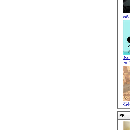
黒
あ
ゅ
石
PR