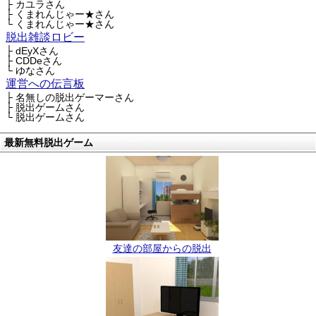
├ カユラさん
├ くまれんじゃー★さん
└ くまれんじゃー★さん
脱出雑談ロビー
├ dEyXさん
├ CDDeさん
└ ゆなさん
運営への伝言板
├ 名無しの脱出ゲーマーさん
├ 脱出ゲームさん
└ 脱出ゲームさん
最新無料脱出ゲーム
友達の部屋からの脱出