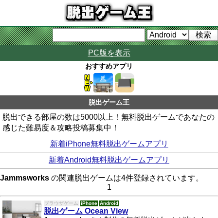
PC版を表示
おすすめアプリ
脱出ゲーム王
脱出できる部屋の数は5000以上！無料脱出ゲームであなたの
感じた難易度＆攻略投稿募集中！
新着iPhone無料脱出ゲームアプリ
新着Android無料脱出ゲームアプリ
Jammsworks
の関連脱出ゲームは4件登録されています。
1
ブラウザゲーム
iPhone
Android
脱出ゲーム Ocean View