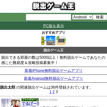
PC版を表示
おすすめアプリ
脱出ゲーム王
脱出できる部屋の数は5000以上！無料脱出ゲームであなたの
感じた難易度＆攻略投稿募集中！
新着iPhone無料脱出ゲームアプリ
新着Android無料脱出ゲームアプリ
脱出太郎
の関連脱出ゲームは36件登録されています。
1
2
3
ブラウザゲーム
iPhone
Android
でるげー!!