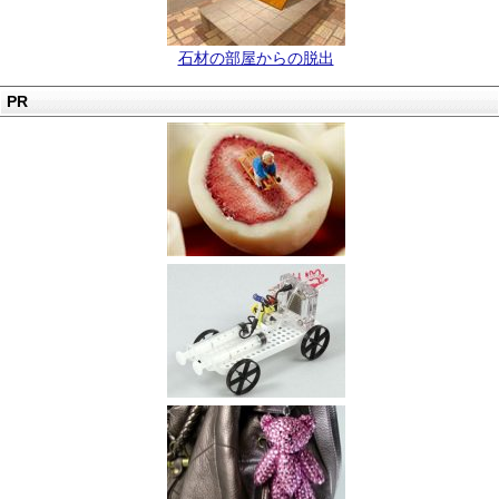
石材の部屋からの脱出
PR