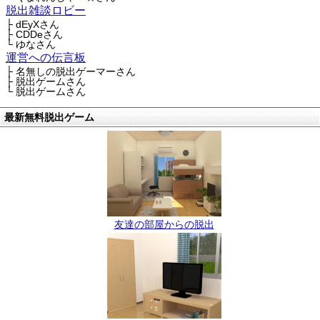
脱出雑談ロビー
├ dEyXさん
├ CDDeさん
└ ゆなさん
運営への伝言板
├ 名無しの脱出ゲーマーさん
├ 脱出ゲームさん
└ 脱出ゲームさん
最新無料脱出ゲーム
友達の部屋からの脱出