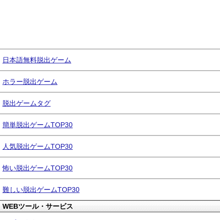
日本語無料脱出ゲーム
ホラー脱出ゲーム
脱出ゲームタグ
簡単脱出ゲームTOP30
人気脱出ゲームTOP30
怖い脱出ゲームTOP30
難しい脱出ゲームTOP30
WEBツール・サービス