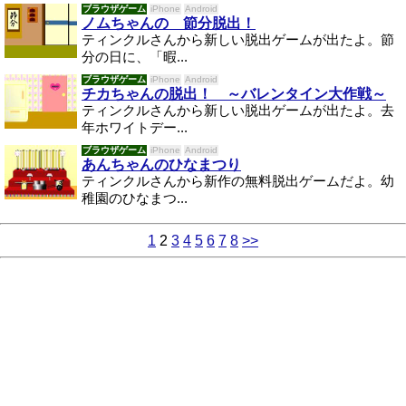
ブラウザゲーム
iPhone
Android
ノムちゃんの 節分脱出！
ティンクルさんから新しい脱出ゲームが出たよ。節
分の日に、「暇...
ブラウザゲーム
iPhone
Android
チカちゃんの脱出！ ～バレンタイン大作戦～
ティンクルさんから新しい脱出ゲームが出たよ。去
年ホワイトデー...
ブラウザゲーム
iPhone
Android
あんちゃんのひなまつり
ティンクルさんから新作の無料脱出ゲームだよ。幼
稚園のひなまつ...
1
2
3
4
5
6
7
8
>>