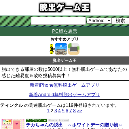
PC版を表示
おすすめアプリ
脱出ゲーム王
脱出できる部屋の数は5000以上！無料脱出ゲームであなたの
感じた難易度＆攻略投稿募集中！
新着iPhone無料脱出ゲームアプリ
新着Android無料脱出ゲームアプリ
ティンクル
の関連脱出ゲームは119件登録されています。
1
2
3
4
5
6
7
8
>>
ブラウザゲーム
iPhone
Android
チカちゃんの脱出 ～ホワイトデーの贈り物～