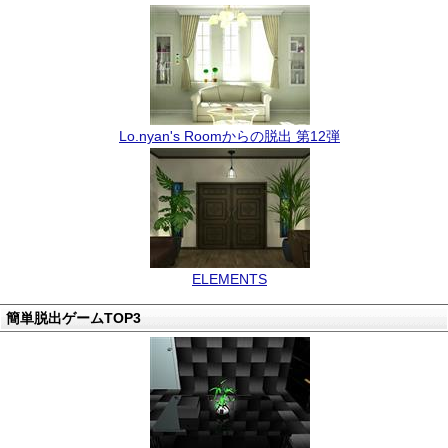
Lo.nyan's Roomからの脱出 第12弾
ELEMENTS
簡単脱出ゲームTOP3