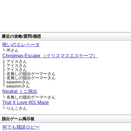
最近の攻略/質問/感想
呪いのエレベータ
└ 坪さん
Christmas Escape （クリスマスエスケープ）
├ アイスさん
├ アイスさん
├ アイスさん
├ 名無しの脱出ゲーマーさん
├ 名無しの脱出ゲーマーさん
├ saiazinnさん
└ saiazinnさん
Neutral ミニ脱出
└ 名無しの脱出ゲーマーさん
Trial X Love #01 Maze
└ りんごさん
脱出ゲーム掲示板
何でも雑談ロビー