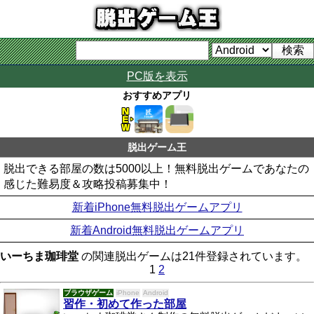
PC版を表示
おすすめアプリ
脱出ゲーム王
脱出できる部屋の数は5000以上！無料脱出ゲームであなたの
感じた難易度＆攻略投稿募集中！
新着iPhone無料脱出ゲームアプリ
新着Android無料脱出ゲームアプリ
いーちま珈琲堂
の関連脱出ゲームは21件登録されています。
1
2
ブラウザゲーム
iPhone
Android
習作・初めて作った部屋