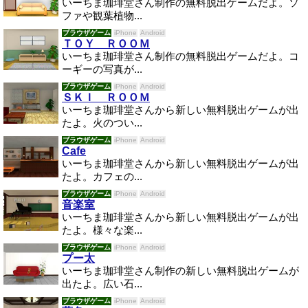
いーちま珈琲堂さん制作の無料脱出ゲームだよ。ソ
ファや観葉植物...
ブラウザゲーム
iPhone
Android
ＴＯＹ ＲＯＯＭ
いーちま珈琲堂さん制作の無料脱出ゲームだよ。コ
ーギーの写真が...
ブラウザゲーム
iPhone
Android
ＳＫＩ ＲＯＯＭ
いーちま珈琲堂さんから新しい無料脱出ゲームが出
たよ。火のつい...
ブラウザゲーム
iPhone
Android
Cafe
いーちま珈琲堂さんから新しい無料脱出ゲームが出
たよ。カフェの...
ブラウザゲーム
iPhone
Android
音楽室
いーちま珈琲堂さんから新しい無料脱出ゲームが出
たよ。様々な楽...
ブラウザゲーム
iPhone
Android
プー太
いーちま珈琲堂さん制作の新しい無料脱出ゲームが
出たよ。広い石...
ブラウザゲーム
iPhone
Android