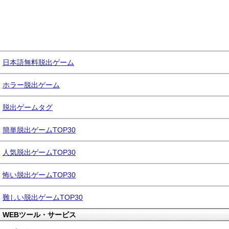
日本語無料脱出ゲーム
ホラー脱出ゲーム
脱出ゲームタグ
簡単脱出ゲームTOP30
人気脱出ゲームTOP30
怖い脱出ゲームTOP30
難しい脱出ゲームTOP30
WEBツール・サービス