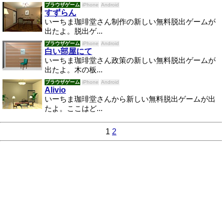
ブラウザゲーム
iPhone
Android
すずらん
いーちま珈琲堂さん制作の新しい無料脱出ゲームが
出たよ。脱出ゲ...
ブラウザゲーム
iPhone
Android
白い部屋にて
いーちま珈琲堂さん政策の新しい無料脱出ゲームが
出たよ。木の板...
ブラウザゲーム
iPhone
Android
Alivio
いーちま珈琲堂さんから新しい無料脱出ゲームが出
たよ。ここはど...
1
2