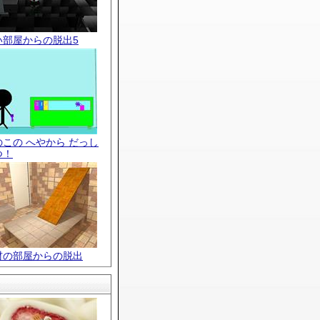
い部屋からの脱出5
のこの へやから だっし
つ！
材の部屋からの脱出