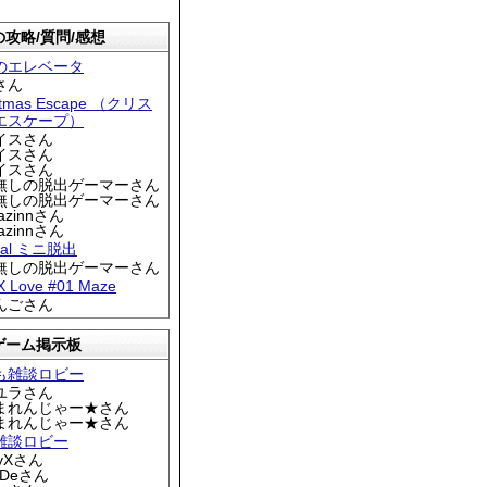
攻略/質問/感想
のエレベータ
さん
stmas Escape （クリス
エスケープ）
アイスさん
アイスさん
アイスさん
名無しの脱出ゲーマーさん
名無しの脱出ゲーマーさん
iazinnさん
iazinnさん
tral ミニ脱出
名無しの脱出ゲーマーさん
 X Love #01 Maze
りんごさん
ゲーム掲示板
も雑談ロビー
カユラさん
くまれんじゃー★さん
くまれんじゃー★さん
雑談ロビー
EyXさん
DDeさん