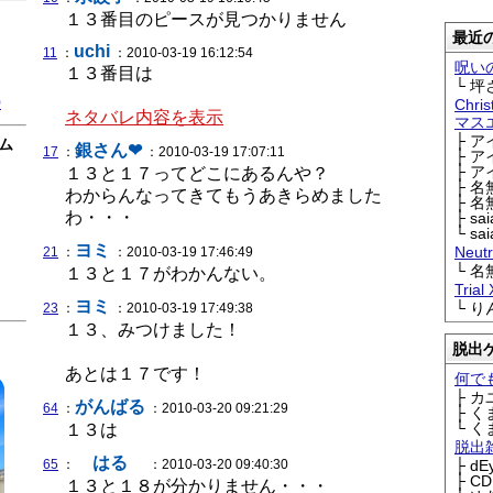
１３番目のピースが見つかりません
最近の
uchi
11
：
：2010-03-19 16:12:54
呪い
１３番目は
└ 坪
0
Chri
ネタバレ内容を表示
マス
├ 
ム
銀さん❤
17
：
：2010-03-19 17:07:11
├ 
├ 
１３と１７ってどこにあるんや？
├ 
わからんなってきてもうあきらめました
├ 
わ・・・
├ sa
└ sa
ヨミ
Neu
21
：
：2010-03-19 17:46:49
└ 
１３と１７がわかんない。
Trial
ヨミ
└ 
23
：
：2010-03-19 17:49:38
１３、みつけました！
脱出
あとは１７です！
何で
├ 
がんばる
64
：
：2010-03-20 09:21:29
├ 
└ 
１３は
脱出
はる
65
：
：2010-03-20 09:40:30
├ d
├ C
１３と１８が分かりません・・・