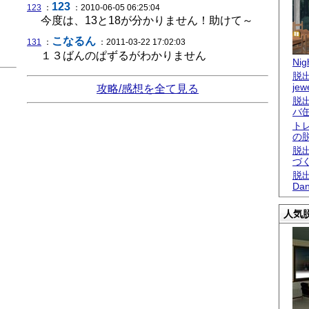
123
123
：
：2010-06-05 06:25:04
今度は、13と18が分かりません！助けて～
こなるん
131
：
：2011-03-22 17:02:03
１３ばんのぱずるがわかりません
Nigh
脱出
jew
攻略/感想を全て見る
脱
バ
ト
の
脱
づ
脱出
Dan
人気脱