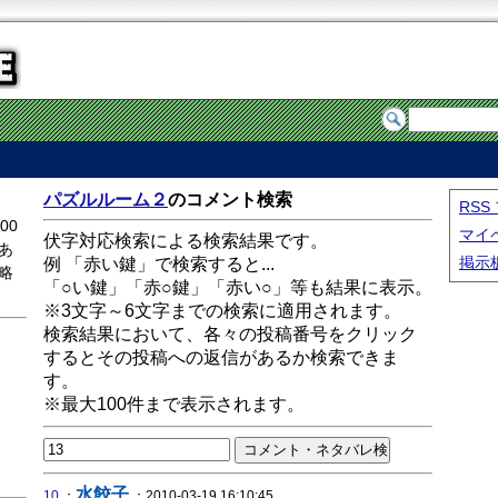
パズルルーム２
のコメント検索
RS
00
マイ
伏字対応検索による検索結果です。
あ
掲示
例 「赤い鍵」で検索すると...
略
「○い鍵」「赤○鍵」「赤い○」等も結果に表示。
※3文字～6文字までの検索に適用されます。
検索結果において、各々の投稿番号をクリック
するとその投稿への返信があるか検索できま
す。
※最大100件まで表示されます。
水餃子
10
：
：2010-03-19 16:10:45