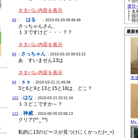
└ ゆ
運営
ネタバレ内容を表示
├ 
├ 
はる
└ 
68
：
：2010-03-20 09:48:48
さっちゃんさん、
最新
１３ですけど・・・？？
ネタバレ内容を表示
さっちゃん
69
：
：2010-03-20 09:53:15
あ すいません13は
ネタバレ内容を表示
友
ｓｓ
94
：
：2010-03-21 11:49:38
3と6と9と13と15と18は、どこ？
はな
102
：
：2010-03-21 20:31:34
１３どこですか～？
神威
122
：
：2010-06-05 02:06:13
クリア(*^_^*)
My 
君
私的に13のピースが見つけにくかった(>_<)