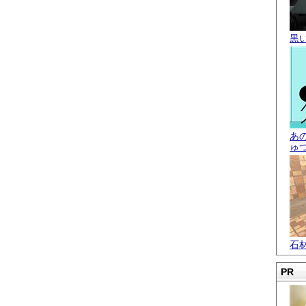
黒
あ
ゅ
石
PR