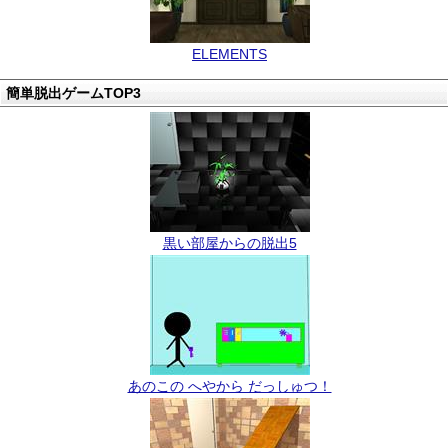
ELEMENTS
簡単脱出ゲームTOP3
黒い部屋からの脱出5
あのこの へやから だっしゅつ！