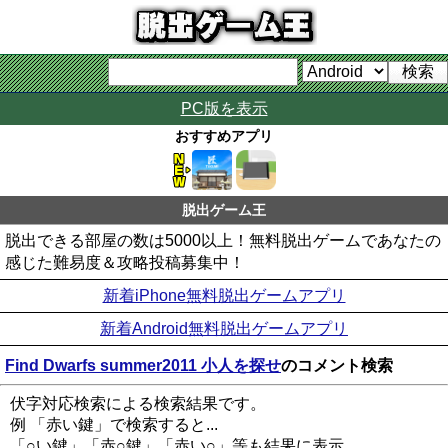
PC版を表示
おすすめアプリ
脱出ゲーム王
脱出できる部屋の数は5000以上！無料脱出ゲームであなたの
感じた難易度＆攻略投稿募集中！
新着iPhone無料脱出ゲームアプリ
新着Android無料脱出ゲームアプリ
Find Dwarfs summer2011 小人を探せ
のコメント検索
伏字対応検索による検索結果です。
例 「赤い鍵」で検索すると...
「○い鍵」「赤○鍵」「赤い○」等も結果に表示。