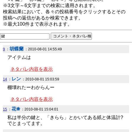
※3文字～6文字までの検索に適用されます。
検索結果において、各々の投稿番号をクリックするとその
投稿への返信があるか検索できます。
※最大100件まで表示されます。
胡蝶蘭
9
：
：2010-08-01 14:55:49
アイテムは
ネタバレ内容を表示
レン
14
：
：2010-08-01 15:03:59
棚壊れたーわからんー
ネタバレ内容を表示
花❀
15
：
：2010-08-01 15:04:01
私は半分の鍵と、「きらら」とかいてある紙と体温計?
でとまってます。