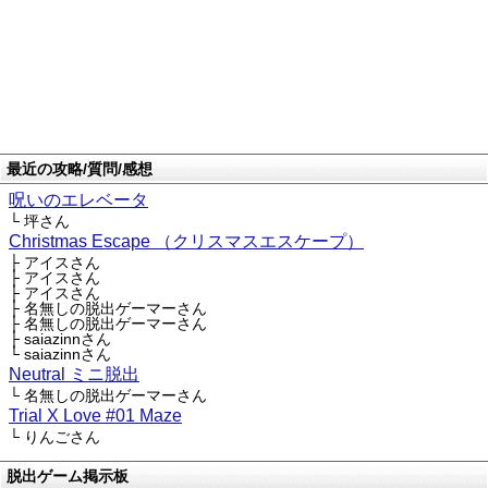
最近の攻略/質問/感想
呪いのエレベータ
└ 坪さん
Christmas Escape （クリスマスエスケープ）
├ アイスさん
├ アイスさん
├ アイスさん
├ 名無しの脱出ゲーマーさん
├ 名無しの脱出ゲーマーさん
├ saiazinnさん
└ saiazinnさん
Neutral ミニ脱出
└ 名無しの脱出ゲーマーさん
Trial X Love #01 Maze
└ りんごさん
脱出ゲーム掲示板