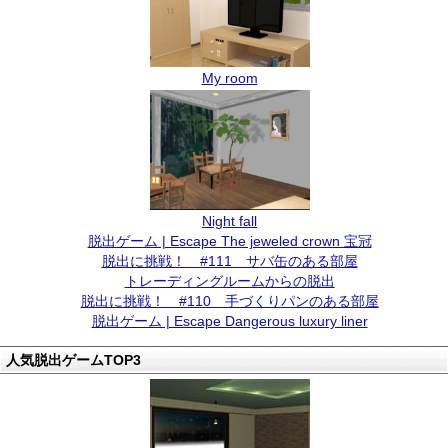
My room
Night fall
脱出ゲーム | Escape The jeweled crown 宝冠
脱出に挑戦！ #111 サバ缶のある部屋
トレーディングルームからの脱出
脱出に挑戦！ #110 手づくりパンのある部屋
脱出ゲーム | Escape Dangerous luxury liner
人気脱出ゲームTOP3