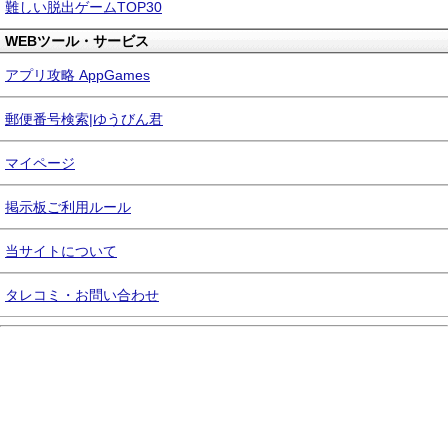
難しい脱出ゲームTOP30
WEBツール・サービス
アプリ攻略 AppGames
郵便番号検索|ゆうびん君
マイページ
掲示板ご利用ルール
当サイトについて
タレコミ・お問い合わせ