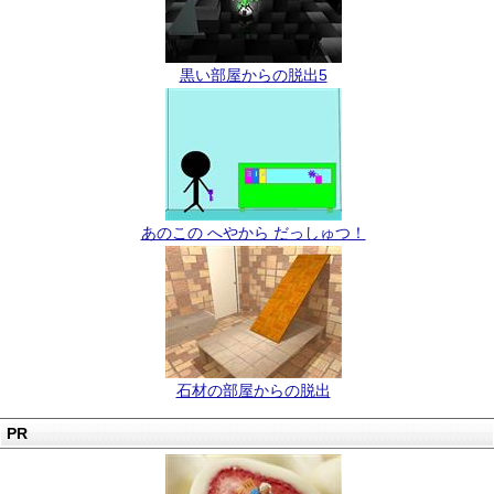
黒い部屋からの脱出5
あのこの へやから だっしゅつ！
石材の部屋からの脱出
PR