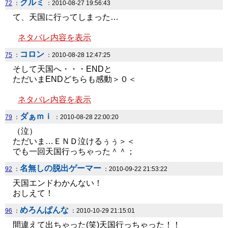
クルミ
72
：
：2010-08-27 19:56:43
て、天国に行ってしまった…
ネタバレ内容を表示
コロン
75
：
：2010-08-28 12:47:25
そして天国へ・・・ENDと
ただいまENDどちらも感動＞０＜
ネタバレ内容を表示
ダぁｍｉ
79
：
：2010-08-28 22:00:20
（泣）
ただいま…ＥＮＤ泣けるぅぅ＞＜
でも一回天国行っちゃった＾＾；
名無しの脱出ゲーマー
92
：
：2010-09-22 21:53:22
天国エンドわかんない！
おしえて！
めろんぱんな
96
：
：2010-10-29 21:15:01
間違えて出ちゃった(笑)天国行っちゃった！！