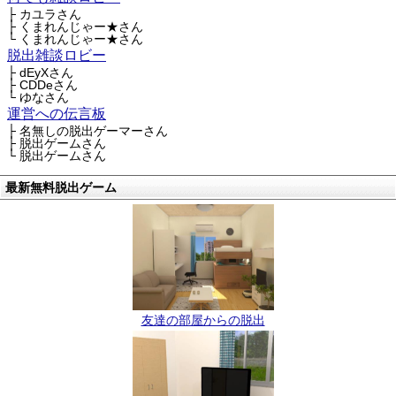
├ カユラさん
├ くまれんじゃー★さん
└ くまれんじゃー★さん
脱出雑談ロビー
├ dEyXさん
├ CDDeさん
└ ゆなさん
運営への伝言板
├ 名無しの脱出ゲーマーさん
├ 脱出ゲームさん
└ 脱出ゲームさん
最新無料脱出ゲーム
友達の部屋からの脱出