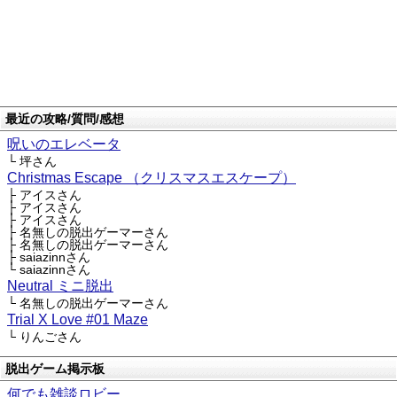
最近の攻略/質問/感想
呪いのエレベータ
└ 坪さん
Christmas Escape （クリスマスエスケープ）
├ アイスさん
├ アイスさん
├ アイスさん
├ 名無しの脱出ゲーマーさん
├ 名無しの脱出ゲーマーさん
├ saiazinnさん
└ saiazinnさん
Neutral ミニ脱出
└ 名無しの脱出ゲーマーさん
Trial X Love #01 Maze
└ りんごさん
脱出ゲーム掲示板
何でも雑談ロビー