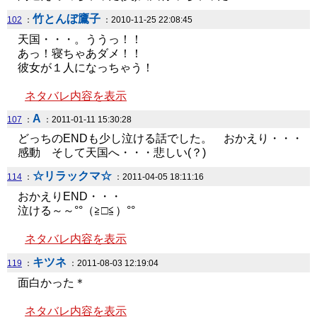
竹とんぼ鷹子
102
：
：2010-11-25 22:08:45
天国・・・。ううっ！！
あっ！寝ちゃあダメ！！
彼女が１人になっちゃう！
ネタバレ内容を表示
A
107
：
：2011-01-11 15:30:28
どっちのENDも少し泣ける話でした。 おかえり・・・
感動 そして天国へ・・・悲しい(？)
☆リラックマ☆
114
：
：2011-04-05 18:11:16
おかえりEND・・・
泣ける～～°°（≧□≦）°°
ネタバレ内容を表示
キツネ
119
：
：2011-08-03 12:19:04
面白かった＊
ネタバレ内容を表示