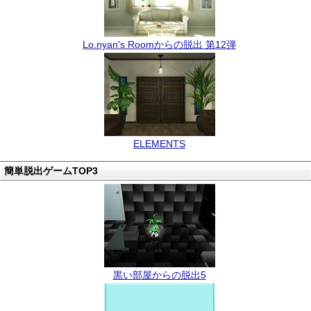
Lo.nyan's Roomからの脱出 第12弾
ELEMENTS
簡単脱出ゲームTOP3
黒い部屋からの脱出5