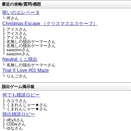
最近の攻略/質問/感想
呪いのエレベータ
└ 坪さん
Christmas Escape （クリスマスエスケープ）
├ アイスさん
├ アイスさん
├ アイスさん
├ 名無しの脱出ゲーマーさん
├ 名無しの脱出ゲーマーさん
├ saiazinnさん
└ saiazinnさん
Neutral ミニ脱出
└ 名無しの脱出ゲーマーさん
Trial X Love #01 Maze
└ りんごさん
脱出ゲーム掲示板
何でも雑談ロビー
├ カユラさん
├ くまれんじゃー★さん
└ くまれんじゃー★さん
脱出雑談ロビー
├ dEyXさん
├ CDDeさん
└ ゆなさん