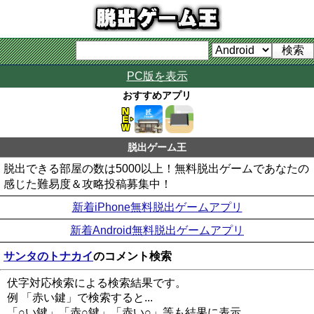
PC版を表示
おすすめアプリ
脱出ゲーム王
脱出できる部屋の数は5000以上！無料脱出ゲームであなたの
感じた難易度＆攻略投稿募集中！
新着iPhone無料脱出ゲームアプリ
新着Android無料脱出ゲームアプリ
サンタのトナカイ
のコメント検索
伏字対応検索による検索結果です。
例 「赤い鍵」で検索すると...
「○い鍵」「赤○鍵」「赤い○」等も結果に表示。