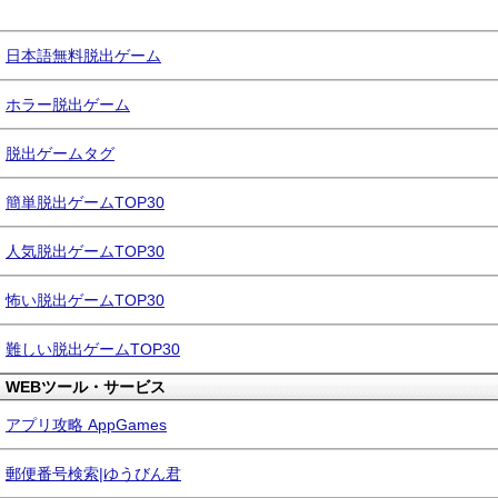
日本語無料脱出ゲーム
ホラー脱出ゲーム
脱出ゲームタグ
簡単脱出ゲームTOP30
人気脱出ゲームTOP30
怖い脱出ゲームTOP30
難しい脱出ゲームTOP30
WEBツール・サービス
アプリ攻略 AppGames
郵便番号検索|ゆうびん君